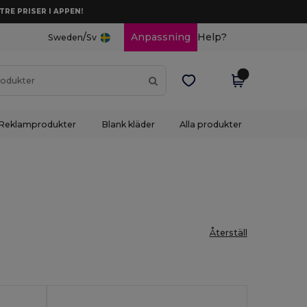
TRE PRISER I APPEN!
/
Anpassning
Help?
Sweden
Sv
Reklamprodukter
Blank kläder
Alla produkter
Återställ