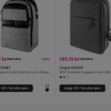
1 kr
135.15 kr
368.48 kr
-43%
198.58 kr
52081
Goya 52528
RPET Ryggsäck med Datorfack och USB-port WAY
RPET Polyester Ryggsäck med USB-
till i Varukorgen
Lägg till i Varukorgen