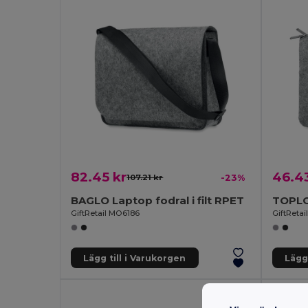
82.45 kr
46.43
107.21 kr
-23%
BAGLO Laptop fodral i filt RPET
TOPLO 
GiftRetail MO6186
GiftReta
Lägg till i Varukorgen
Lägg 