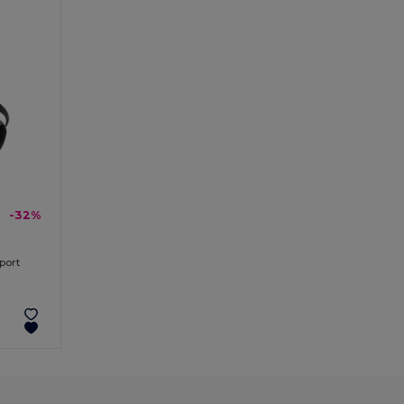
-32%
port