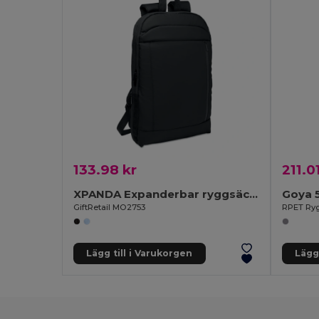
133.98 kr
211.0
XPANDA Expanderbar ryggsäck 600D RPET
Goya 
GiftRetail MO2753
Lägg till i Varukorgen
Lägg 