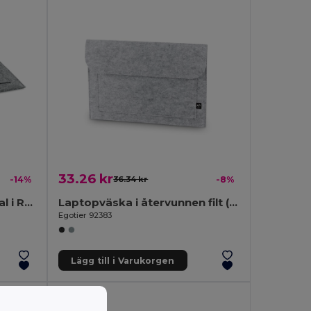
33.26 kr
-14%
36.34 kr
-8%
POUCHLO 15" Laptopfodral i RPET-filt
Laptopväska i återvunnen filt (100% rPET)
Egotier 92383
Lägg till i Varukorgen