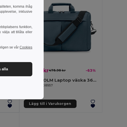
naliteten, komma ihåg
pplevelse, inklusive
ebbplatsens funktion,
lja att tillåta eller
nligen se vår
Cookies
 alla
176.69 kr
478.98 kr
-63%
BANGKOK ROLL Rolltop dataryggsäck 600D
STOCKHOLM Laptop väska 360d
GiftRetail MO8957
Lägg till i Varukorgen