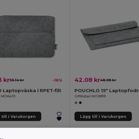
 kr
42.08 kr
55.14 kr
-16%
48.98 kr
Laptopväska i RPET-filt
il MO6419
GiftRetail MO9818
till i Varukorgen
Lägg till i Varukorgen