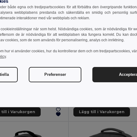
kies
er både egna och tredjepartscookies för att förbättra den övergripande funktio
nalysera webbplatsens prestanda och säkerställa en smidig och personlig surfu
ptimerade interaktioner med vår webbplats och reklam.
cookieinställningar när som helst. Nödvändiga cookies, som är nödvändiga för w
 eftersom de är nödvändiga för att webbplatsen ska fungera korrekt. Du kan dock vä
 av cookies, som de som används för personalisering, analys och inriktning.
om hur vi använder cookies, hur du kontrollerar dem och om tredjepartscookies, vä
licy
.
iella
Preferenser
Acceptera
8 kr
153.21 kr
KOROVIN 15'' mjuk PU-dataryggsäck
il MO2684
GiftRetail MO2643
+1 Färger
till i Varukorgen
Lägg till i Varukorgen