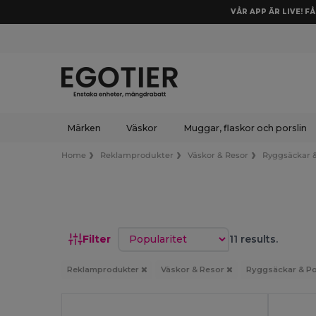
VÅR APP ÄR LIVE! F
Märken
Väskor
Muggar, flaskor och porslin
Home
Reklamprodukter
Väskor & Resor
Ryggsäckar &
Sortera efter
Filter
11 results.
Reklamprodukter
Väskor & Resor
Ryggsäckar & Po