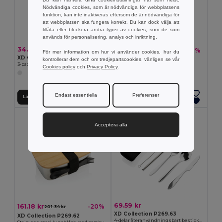
Nödvändiga cookies, som är nödvändiga för webbplatsens
funktion, kan inte inaktiveras eftersom de är nödvändiga för
att webbplatsen ska fungera korrekt. Du kan dock välja att
tillåta eller blockera andra typer av cookies, som de som
används för personalisering, analys och inriktning.
34.53 kr
98.60 kr
-8%
106.78 kr
För mer information om hur vi använder cookies, hur du
XD Collection P269.57
kontrollerar dem och om tredjepartscookies, vänligen se vår
XD Collection P269.59
3-pack återanvändningsbara sugrör i rostfritt stål
Cookies policy
och
Privacy Policy
.
PP lunchlåda med skedgaffel
Endast essentiella
Preferenser
Lägg till i Varukorgen
Lägg till i Varukorgen
Acceptera alla
69.59 kr
161.18 kr
-20%
201.34 kr
XD Collection P269.63
XD Collection P269.62
4-delar återanvändningsbart bestickset