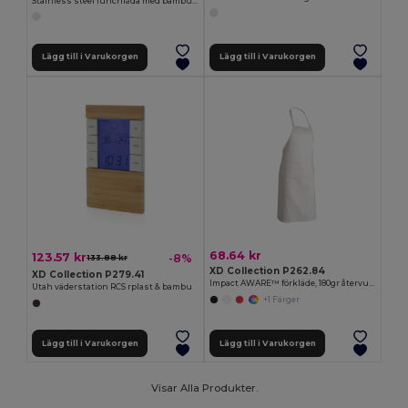
Stainless steel lunchlåda med bambulock och skedgaffel
Lägg till i Varukorgen
Lägg till i Varukorgen
68.64 kr
123.57 kr
-8%
133.88 kr
XD Collection P262.84
XD Collection P279.41
Impact AWARE™ förkläde, 180gr återvunnen bomull
Utah väderstation RCS rplast & bambu
+1 Färger
Lägg till i Varukorgen
Lägg till i Varukorgen
Visar Alla Produkter.