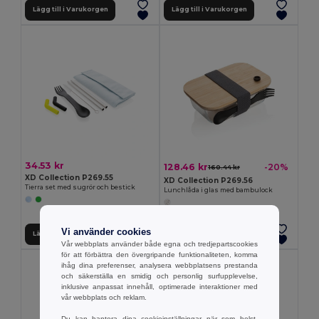
Lägg till i Varukorgen
Lägg till i Varukorgen
34.53 kr
128.46 kr
-20%
160.44 kr
XD Collection P269.55
XD Collection P269.56
Tierra set med sugrör och bestick
Lunchlåda i glas med bambulock
Vi använder cookies
Lägg till i Varukorgen
Lägg till i Varukorgen
Vår webbplats använder både egna och tredjepartscookies
för att förbättra den övergripande funktionaliteten, komma
ihåg dina preferenser, analysera webbplatsens prestanda
och säkerställa en smidig och personlig surfupplevelse,
inklusive anpassat innehåll, optimerade interaktioner med
vår webbplats och reklam.
Du kan hantera dina cookieinställningar när som helst.