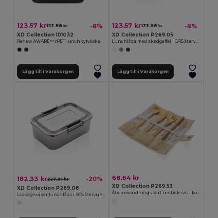
123.57 kr
123.57 kr
-8%
-8%
133.88 kr
133.88 kr
XD Collection 101032
XD Collection P269.05
Renew AWARE™ rPET lunchkylväska
Lunchlåda med skedgaffel i GRS återvunnen PP
Lägg till i Varukorgen
Lägg till i Varukorgen
68.64 kr
182.33 kr
-20%
227.91 kr
XD Collection P269.53
XD Collection P269.08
Återanvändningsbart bestick-set i bambu
Läckagesäker lunchlåda i RCS återvunnet S/S