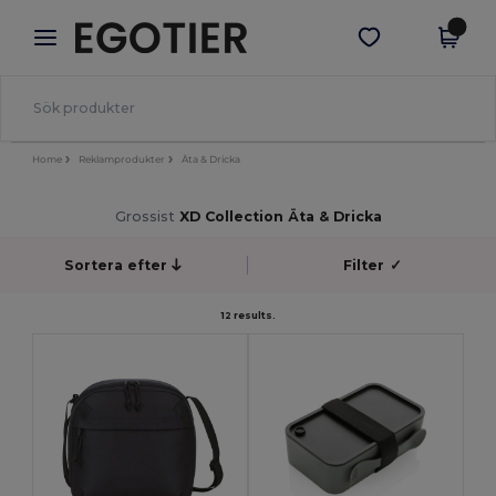
×
Egotier-app
Hämta app
Bättre priser i appen!
Home
Reklamprodukter
Äta & Dricka
Grossist
XD Collection Äta & Dricka
Sortera efter
Filter
✓
12 results.