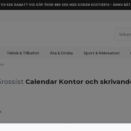
Å 110 SEK RABATT VID KÖP ÖVER 880 SEK MED KODEN EGOTIER10 – ÄNNU BÄT
Teknik & Tillbehör
Äta & Dricka
Sport & Rekreation
dar
Grossist
Calendar Kontor och skrivand