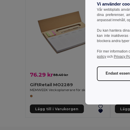
Vi använder coo
Vår webbplats använd
dina preferenser, a
anpassat innehåll, o
Du kan hantera dina 
kan inte inaktiveras
blockera andra typer
För mer information 
policy
och
Privacy Po
Endast essent
76.29 kr
73.21
88.40 kr
-14%
GiftRetail MO2289
MEMWEEK Veckoplanerare för skrivbord
GiftReta
Lägg till i Varukorgen
Lägg 