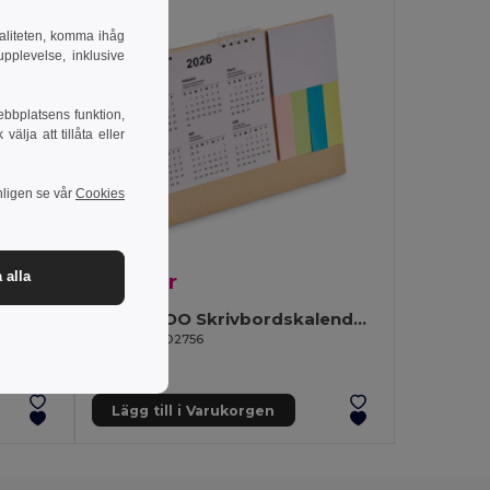
naliteten, komma ihåg
pplevelse, inklusive
ebbplatsens funktion,
lja att tillåta eller
nligen se vår
Cookies
 alla
57.38 kr
-4%
CALENDOO Skrivbordskalender med memopad
Bas YALE
GiftRetail MO2756
Lägg till i Varukorgen