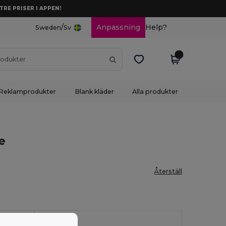
TRE PRISER I APPEN!
/
Anpassning
Help?
Sweden
Sv
Reklamprodukter
Blank kläder
Alla produkter
e
Återställ