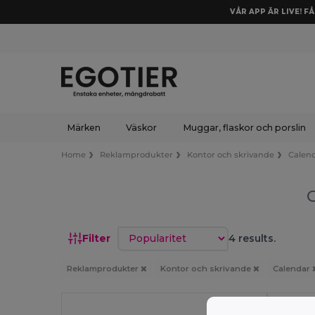
VÅR APP ÄR LIVE! F
Märken
Väskor
Muggar, flaskor och porslin
Home
Reklamprodukter
Kontor och skrivande
Calen
Sortera efter
Filter
4 results.
Reklamprodukter
Kontor och skrivande
Calendar