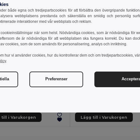
kies
er både egna och tredjepartscookies för att förbättra den övergripande funktio
nalysera webbplatsens prestanda och säkerställa en smidig och personlig surfu
ptimerade interaktioner med vår webbplats och reklam.
cookieinställningar när som helst. Nödvändiga cookies, som är nödvändiga för w
 eftersom de är nödvändiga för att webbplatsen ska fungera korrekt. Du kan dock vä
 av cookies, som de som används för personalisering, analys och inriktning.
om hur vi använder cookies, hur du kontrollerar dem och om tredjepartscookies, vä
licy
.
iella
Preferenser
Acceptera
 kr
85.74 kr
89.25 kr
BOOTOP Skrivbordskalender i bambu
Goya 52573
il MO2250
Naturkork Kalender med 4 Kubik & 
till i Varukorgen
Lägg till i Varukorgen