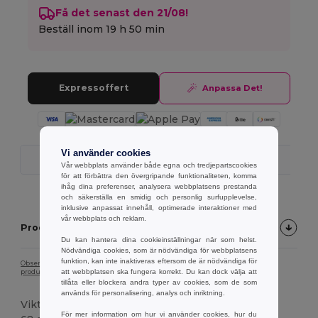
Få det senast den 21/08!
Beställ inom
19 h 50 min
Expressoffert
Anpassa Det!
Vi använder cookies
Snabb Leverans
Vår webbplats använder både egna och tredjepartscookies
för att förbättra den övergripande funktionaliteten, komma
ihåg dina preferenser, analysera webbplatsens prestanda
och säkerställa en smidig och personlig surfupplevelse,
inklusive anpassat innehåll, optimerade interaktioner med
vår webbplats och reklam.
Produktbeskrivning
Du kan hantera dina cookieinställningar när som helst.
Nödvändiga cookies, som är nödvändiga för webbplatsens
funktion, kan inte inaktiveras eftersom de är nödvändiga för
Observera att på grund av skärmkalibrering kan det hända att färgen på
att webbplatsen ska fungera korrekt. Du kan dock välja att
produktbilden inte exakt överensstämmer med den faktiska produktfärgen.
tillåta eller blockera andra typer av cookies, som de som
används för personalisering, analys och inriktning.
Vikt
För mer information om hur vi använder cookies, hur du