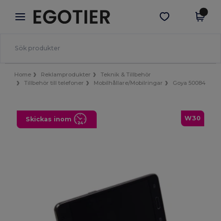
×
Egotier-app
Hämta app
Bättre priser i appen!
Home
Reklamprodukter
Teknik & Tillbehör
Tillbehör till telefoner
Mobilhållare/Mobilringar
Goya 50084
W30
Skickas inom