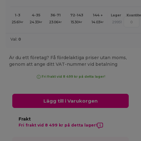
1-3
4-35
36-71
72-143
144 +
Lager
Kvantite
25.61
24.33
23.06
15.30
14.03
29951
kr
kr
kr
kr
kr
Val:
0
Är du ett företag? Få fördelaktiga priser utan moms,
genom att ange ditt VAT-nummer vid betalning
Fri frakt vid 8 499 kr på detta lager!
Lägg till i Varukorgen
Frakt
Fri frakt vid 8 499 kr på detta lager!