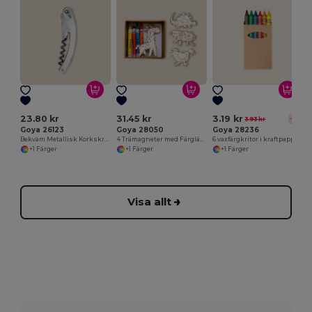
L
23.80 kr
31.45 kr
3.19 kr
3.93 kr
-19%
Goya 26123
Goya 28050
Goya 28236
Bekväm Metallisk Korkskruv för Flaskor METAL
4 Trämagneter med Färgläggningskritor SAFARIET
6 vaxfärgkritor i kraftpappersask
+1 Färger
+1 Färger
+1 Färger
Visa allt