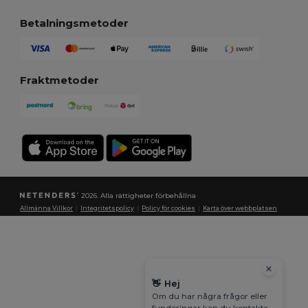
Betalningsmetoder
Fraktmetoder
2026. Alla rättigheter förbehållna
Allmänna Villkor
|
Integritetspolicy
|
Policy för cookies
|
Karta över webbplatsen
👋
Hej
Om du har några frågor eller