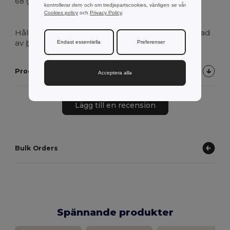
68 g.
kontrollerar dem och om tredjepartscookies, vänligen se vår
Cookies policy
och
Privacy Policy
.
Högt lager
Hållare för mobiltelefon och surfplatta tillverkad
av
bambu
.
Endast essentiella
Preferenser
Produktkundrecensioner
Acceptera alla
Lägg till en recension
Bulk Orders
Spännande produkter