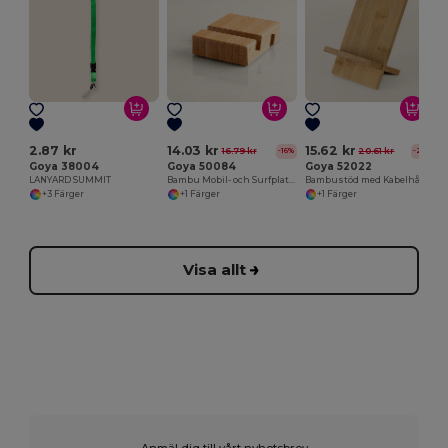
2.87 kr
14.03 kr
15.62 kr
16.79 kr
20.61 kr
-16%
-24%
Goya 38004
Goya 50084
Goya 52022
LANYARD SUMMIT
Bambu Mobil- och Surfplattehållare FORUM
Bambustöd med Kabelhål - Lättmonterat, Tvådelat STACK
+3 Färger
+1 Färger
+1 Färger
Visa allt
Anmäl dig till vårt nyhetsbrev