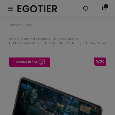
×
Egotier-app
Hämta app
Bättre priser i appen!
Home
Reklamprodukter
Teknik & Tillbehör
Tillbehör till telefoner
Mobilhållare/Mobilringar
Goya 50547
W30
Skickas inom