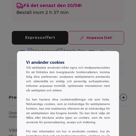
Få det senast den 20/08!
Beställ inom
2 h 37 min
Expressoffert
Anpassa Det!
Vi använder cookies
Vår webbplats använder både egna och tredjepartscookies
Snabb Leverans
för att förbättra den övergripande funktionaliteten, komma
ihåg dina preferenser, analysera webbplatsens prestanda
och säkerställa en smidig och personlig surfupplevelse,
inklusive anpassat innehåll, optimerade interaktioner med
vår webbplats och reklam.
Produktbeskrivning
Du kan hantera dina cookieinställningar när som helst.
Nödvändiga cookies, som är nödvändiga för webbplatsens
funktion, kan inte inaktiveras eftersom de är nödvändiga för
Observera att på grund av skärmkalibrering kan det hända att färgen på
att webbplatsen ska fungera korrekt. Du kan dock välja att
produktbilden inte exakt överensstämmer med den faktiska produktfärgen.
tillåta eller blockera andra typer av cookies, som de som
används för personalisering, analys och inriktning.
Vikt
För mer information om hur vi använder cookies, hur du
kontrollerar dem och om tredjepartscookies, vänligen se vår