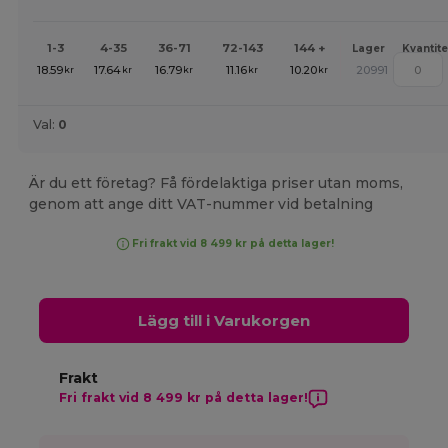
1-3
4-35
36-71
72-143
144 +
Lager
Kvantite
18.59
17.64
16.79
11.16
10.20
20991
kr
kr
kr
kr
kr
Val:
0
Är du ett företag? Få fördelaktiga priser utan moms,
genom att ange ditt VAT-nummer vid betalning
Fri frakt vid 8 499 kr på detta lager!
Lägg till i Varukorgen
Frakt
Fri frakt vid 8 499 kr på detta lager!