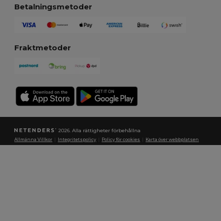
Betalningsmetoder
Fraktmetoder
2026. Alla rättigheter förbehållna
Allmänna Villkor
|
Integritetspolicy
|
Policy för cookies
|
Karta över webbplatsen