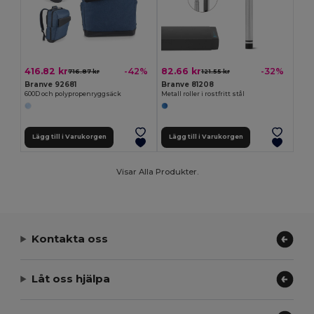
416.82 kr
82.66 kr
-42%
-32%
716.87 kr
121.55 kr
Branve 92681
Branve 81208
600D och polypropenryggsäck
Metall roller i rostfritt stål
Lägg till i Varukorgen
Lägg till i Varukorgen
Visar Alla Produkter.
Kontakta oss
Låt oss hjälpa