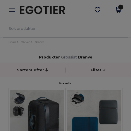
×
Egotier-app
Hämta app
Bättre priser i appen!
Home
Märken
Branve
Produkter
Grossist
Branve
Sortera efter
Filter
✓
8 results.