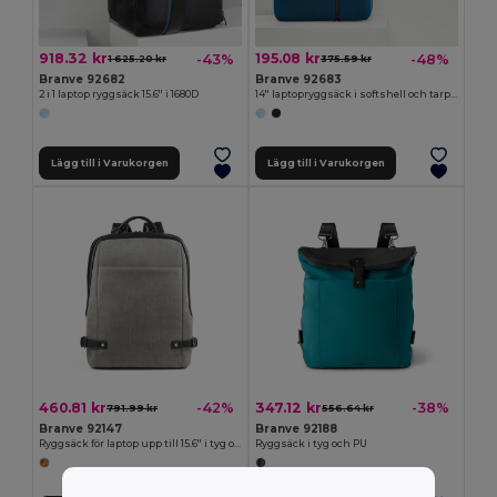
918.32 kr
195.08 kr
-43%
-48%
1 625.20 kr
375.59 kr
Branve 92682
Branve 92683
2 i 1 laptop ryggsäck 15.6'' i 1680D
14'' laptopryggsäck i softshell och tarpaulin
Lägg till i Varukorgen
Lägg till i Varukorgen
460.81 kr
347.12 kr
-42%
-38%
791.99 kr
556.64 kr
Branve 92147
Branve 92188
Ryggsäck för laptop upp till 15.6'' i tyg och PU
Ryggsäck i tyg och PU