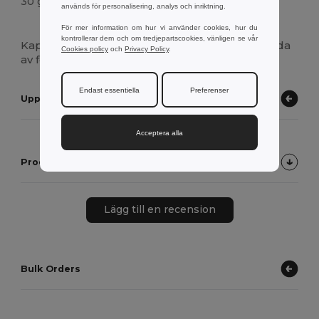
30 g.
används för personalisering, analys och inriktning.
Högt lager
För mer information om hur vi använder cookies, hur du
kontrollerar dem och om tredjepartscookies, vänligen se vår
Kapsylöppnare av
bambu
med magnetisk insida
Cookies policy
och
Privacy Policy
.
av förkromad metall.
Endast essentiella
Preferenser
Upptäck andra produkter
Acceptera alla
Produktkundrecensioner
Lägg till en recension
Bulk Orders