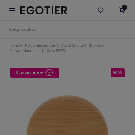
×
Egotier-app
Hämta app
Bättre priser i appen!
Home
Reklamprodukter
Äta & Dricka
Barvaror
Kapsylöppnare
Goya 52572
W30
Skickas inom