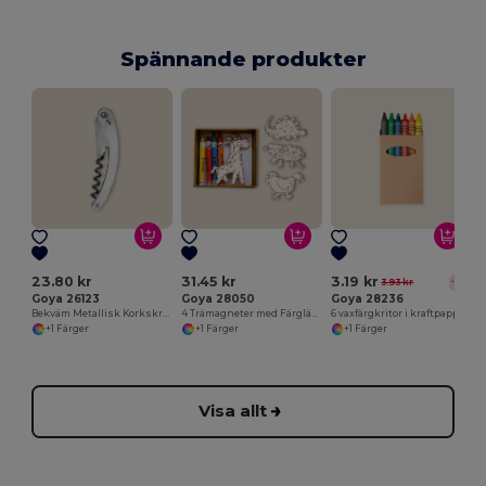
Spännande produkter
L
23.80 kr
31.45 kr
3.19 kr
3.93 kr
-19%
Goya 26123
Goya 28050
Goya 28236
Bekväm Metallisk Korkskruv för Flaskor METAL
4 Trämagneter med Färgläggningskritor SAFARIET
6 vaxfärgkritor i kraftpappersask
+1 Färger
+1 Färger
+1 Färger
Visa allt