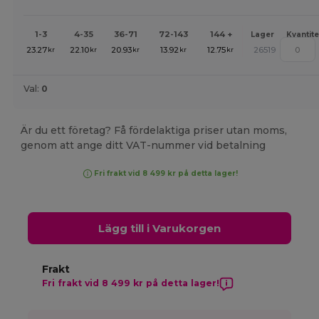
1-3
4-35
36-71
72-143
144 +
Lager
Kvantite
23.27
22.10
20.93
13.92
12.75
26519
kr
kr
kr
kr
kr
Val:
0
Är du ett företag? Få fördelaktiga priser utan moms,
genom att ange ditt VAT-nummer vid betalning
Fri frakt vid 8 499 kr på detta lager!
Lägg till i Varukorgen
Frakt
Fri frakt vid 8 499 kr på detta lager!