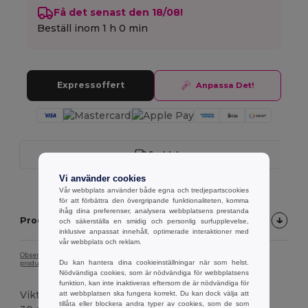
Få det senast den 18/08!
Beställ inom
1 h 0 min
Expressoffert
Anpassa Det!
Snabb Leverans
Vi använder cookies
Vår webbplats använder både egna och tredjepartscookies
för att förbättra den övergripande funktionaliteten, komma
ihåg dina preferenser, analysera webbplatsens prestanda
Produktbeskrivning
och säkerställa en smidig och personlig surfupplevelse,
inklusive anpassat innehåll, optimerade interaktioner med
vår webbplats och reklam.
Observera att på grund av skärmkalibrering kan det hända att färgen på
Du kan hantera dina cookieinställningar när som helst.
produktbilden inte exakt överensstämmer med den faktiska produktfärgen.
Nödvändiga cookies, som är nödvändiga för webbplatsens
funktion, kan inte inaktiveras eftersom de är nödvändiga för
Vikt
att webbplatsen ska fungera korrekt. Du kan dock välja att
tillåta eller blockera andra typer av cookies, som de som