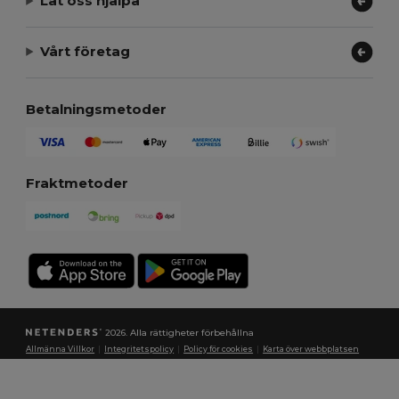
Låt oss hjälpa
Vårt företag
Betalningsmetoder
Fraktmetoder
2026. Alla rättigheter förbehållna
Allmänna Villkor
|
Integritetspolicy
|
Policy för cookies
|
Karta över webbplatsen