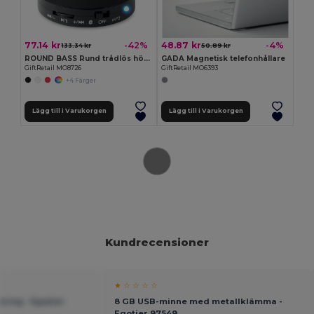
77.14 kr
48.87 kr
-42%
-4%
133.34 kr
50.89 kr
ROUND BASS Rund trådlös högtalare yta
GADA Magnetisk telefonhållare
GiftRetail MO8726
GiftRetail MO6393
+4 Färger
Lägg till i Varukorgen
Lägg till i Varukorgen
Kundrecensioner
★ ☆ ☆ ☆ ☆
ring - Egotier
8 GB USB-minne med metallklämma -
Egotier 97549