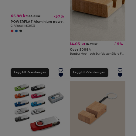
65.88 kr
-37%
103.81 kr
POWERFLAT Aluminium powerbank 4000 mAh
GiftRetail MO8735
14.03 kr
-16%
16.79 kr
Goya 50084
Bambu Mobil- och Surfplattehållare FORUM
Lägg till i Varukorgen
Lägg till i Varukorgen