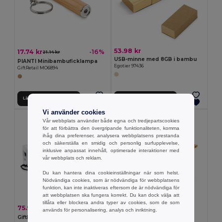
53.98 kr
17.74 kr
-16%
21.14 kr
USB-minne med 8GB i bambu
PIANTI Minibambuficklampa
Egotier 97436
GiftRetail MO6894
Lägg till i Varukorgen
Lägg till i Varukorgen
Vi använder cookies
Vår webbplats använder både egna och tredjepartscookies
för att förbättra den övergripande funktionaliteten, komma
ihåg dina preferenser, analysera webbplatsens prestanda
och säkerställa en smidig och personlig surfupplevelse,
inklusive anpassat innehåll, optimerade interaktioner med
vår webbplats och reklam.
Du kan hantera dina cookieinställningar när som helst.
Nödvändiga cookies, som är nödvändiga för webbplatsens
funktion, kan inte inaktiveras eftersom de är nödvändiga för
att webbplatsen ska fungera korrekt. Du kan dock välja att
tillåta eller blockera andra typer av cookies, som de som
22.42 kr
75.97 kr
-5%
79.90 kr
används för personalisering, analys och inriktning.
Bambu mobiltelefonhållare
GiftRetail MO5001
Egotier 93640