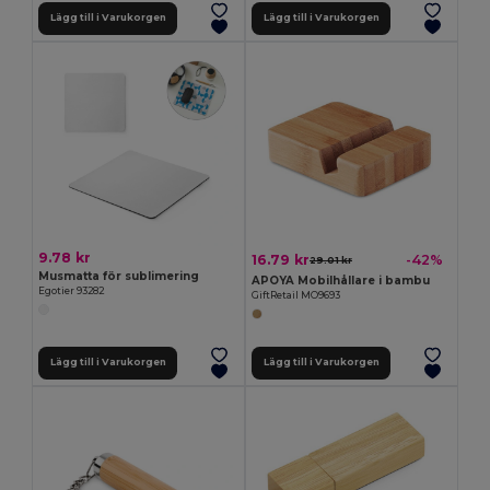
Lägg till i Varukorgen
Lägg till i Varukorgen
9.78 kr
16.79 kr
-42%
29.01 kr
Musmatta för sublimering
APOYA Mobilhållare i bambu
Egotier 93282
GiftRetail MO9693
Lägg till i Varukorgen
Lägg till i Varukorgen