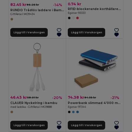
0.74 kr
82.45 kr
-14%
96.26 kr
RFID-blockerande korthållare i aluminium
RUNDO Trådlös laddare i Bambu
Egotier 93333
GiftRetail MO9434
Lägg till i Varukorgen
Lägg till i Varukorgen
46.43 kr
74.38 kr
-20%
-21%
58.01 kr
94.35 kr
CLAUER Nyckelring i bambu
Powerbank slimmad 4'000 mAh i återvunnen aluminium (100% rAL) och återvunnen ABS (100 % rABS)
med laddka - GiftRetail MO9888
Egotier 97344
Lägg till i Varukorgen
Lägg till i Varukorgen