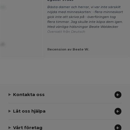
çais
Bästa damer och herrar, vi var inte särskilt
nöjda med minneskorten: - flera minneskort
gick inte att skriva på - överföringen tog
flera timmar. Jag skulle inte köpa dem igen.
Med vänliga hälsningar Beate Waldecker
Översatt från Deutsch
 P.
Recension av Beate W.
Kontakta oss
Låt oss hjälpa
Vårt företag