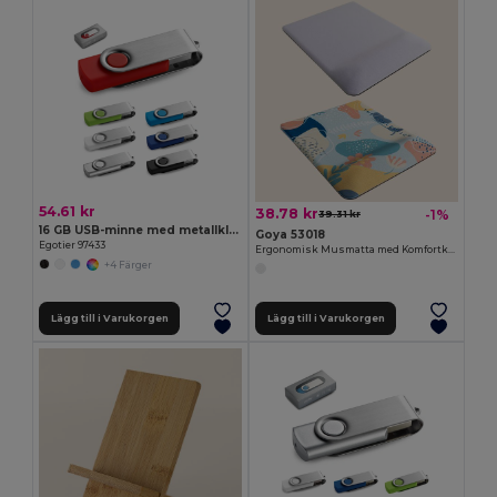
54.61 kr
38.78 kr
-1%
39.31 kr
16 GB USB-minne med metallklämma
Goya 53018
Egotier 97433
Ergonomisk Musmatta med Komfortkudde
+4 Färger
Lägg till i Varukorgen
Lägg till i Varukorgen