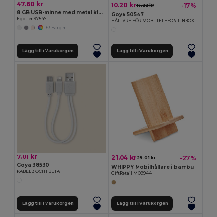
47.60 kr
10.20 kr
-17%
12.22 kr
8 GB USB-minne med metallklämma
Goya 50547
Egotier 97549
HÅLLARE FÖR MOBILTELEFON I INBOX
+3 Färger
Lägg till i Varukorgen
Lägg till i Varukorgen
7.01 kr
21.04 kr
-27%
29.01 kr
Goya 38530
WHIPPY Mobilhållare i bambu
KABEL 3 OCH 1 BETA
GiftRetail MO9944
Lägg till i Varukorgen
Lägg till i Varukorgen