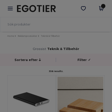
×
Egotier-app
Hämta app
Bättre priser i appen!
Home
Reklamprodukter
Teknik & Tillbehör
Grossist
Teknik & Tillbehör
Sortera efter
Filter
✓
356 results.