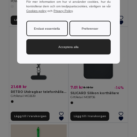
POWER MATE Slim PowerBank 2200 mAh -22
För mer information om hur vi använder cookies, hur du
kontrollerar dem och om tredjepartscookies, vänligen se vår
Cookies policy
och
Privacy Policy
.
Lägg till i Varukorgen
Lägg till i Varukorgen
Endast essentiella
Preferenser
Acceptera alla
21.68 kr
7.01 kr
-14%
8.18 kr
RETRO Utdragbar telefonhållare
SILICARD Silikon korthållare
GiftRetail MO2630
GiftRetail MO8736
Lägg till i Varukorgen
Lägg till i Varukorgen