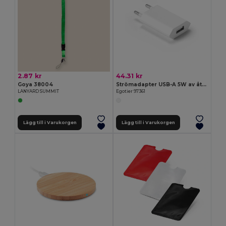
2.87 kr
44.31 kr
Goya 38004
Strömadapter USB-A 5W av återvunnen ABS (100 % rABS)
LANYARD SUMMIT
Egotier 97361
Lägg till i Varukorgen
Lägg till i Varukorgen