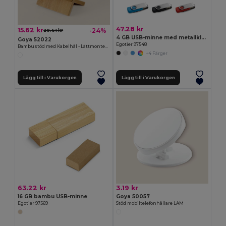
47.28 kr
15.62 kr
-24%
20.61 kr
4 GB USB-minne med metallklämma
Goya 52022
Egotier 97548
Bambustöd med Kabelhål - Lättmonterat, Tvådelat STACK
+4 Färger
Lägg till i Varukorgen
Lägg till i Varukorgen
63.22 kr
3.19 kr
16 GB bambu USB-minne
Goya 50057
Egotier 97569
Stöd mobiltelefonhållare LAM