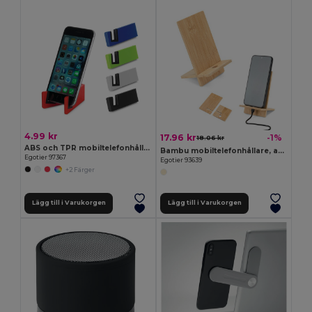
4.99 kr
17.96 kr
-1%
18.06 kr
ABS och TPR mobiltelefonhållare
Bambu mobiltelefonhållare, avtagbar i två delar
Egotier 97367
Egotier 93639
+2 Färger
Lägg till i Varukorgen
Lägg till i Varukorgen