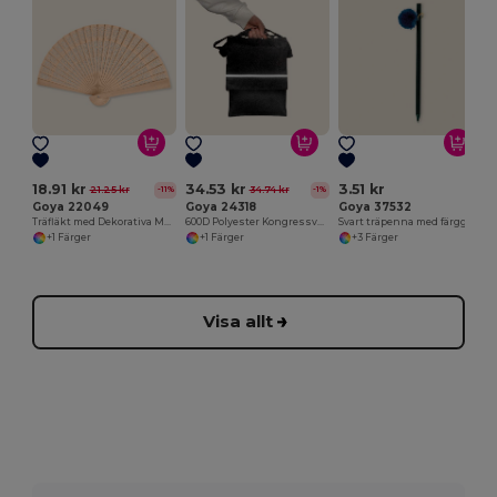
18.91 kr
34.53 kr
3.51 kr
21.25 kr
34.74 kr
-11%
-1%
Goya 22049
Goya 24318
Goya 37532
Träfläkt med Dekorativa Mönster SWEET
600D Polyester Kongressväska med Reflexband REFLECT
Svart träpenna med färgglad pompon GINGER
+1 Färger
+1 Färger
+3 Färger
Visa allt