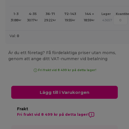
1-3
4-35
36-71
72-143
144 +
Lager
Kvantite
31.88
30.17
29.22
19.55
18.59
43657
kr
kr
kr
kr
kr
Val:
0
Är du ett företag? Få fördelaktiga priser utan moms,
genom att ange ditt VAT-nummer vid betalning
Fri frakt vid 8 499 kr på detta lager!
Lägg till i Varukorgen
Frakt
Fri frakt vid 8 499 kr på detta lager!