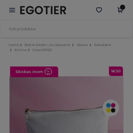
×
Egotier-app
Hämta app
Bättre priser i appen!
Home
Blank kläder | Accessoarer
Väskor
Resväskor
Kvinna
Goya 50063
W30
Skickas inom