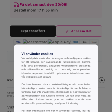
Få det senast den 20/08!
Beställ inom
17 h 35 min
Expressoffert
Anpassa Det!
Vi använder cookies
Snabb Leverans
Vår webbplats använder både egna och tredjepartscookies
för att förbättra den övergripande funktionaliteten, komma
ihåg dina preferenser, analysera webbplatsens prestanda
och säkerställa en smidig och personlig surfupplevelse,
inklusive anpassat innehåll, optimerade interaktioner med
vår webbplats och reklam.
Produktbeskrivning
Du kan hantera dina cookieinställningar när som helst.
Nödvändiga cookies, som är nödvändiga för webbplatsens
funktion, kan inte inaktiveras eftersom de är nödvändiga för
Observera att på grund av skärmkalibrering kan det hända att färgen på
att webbplatsen ska fungera korrekt. Du kan dock välja att
produktbilden inte exakt överensstämmer med den faktiska produktfärgen.
tillåta eller blockera andra typer av cookies, som de som
används för personalisering, analys och inriktning.
Vikt
För mer information om hur vi använder cookies, hur du