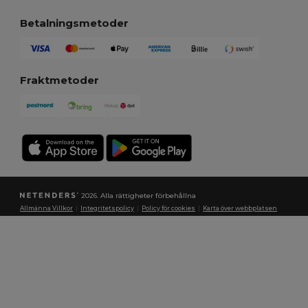
Betalningsmetoder
Fraktmetoder
2026. Alla rättigheter förbehållna
Allmänna Villkor
|
Integritetspolicy
|
Policy för cookies
|
Karta över webbplatsen