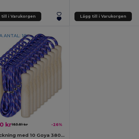
till i Varukorgen
Lägg till i Varukorgen
 ANTAL: 10
0 kr
183.81 kr
-26%
Förpackning med 10 Goya 38052