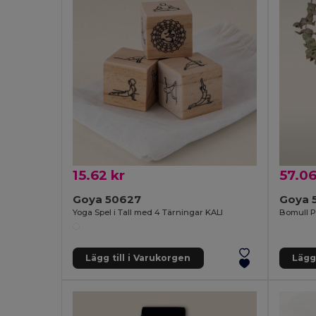
15.62 kr
57.06
Goya 50627
Goya 
Yoga Spel i Tall med 4 Tärningar KALI
Bomull P
Lägg till i Varukorgen
Lägg 