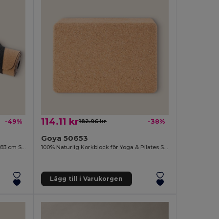
114.11 kr
-49%
182.96 kr
-38%
Goya 50653
Yogamatta i kork med handtag, 60x183 cm SHIVA
100% Naturlig Korkblock för Yoga & Pilates STIFF
Lägg till i Varukorgen