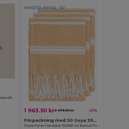
MINSTA ANTAL: 30
Elastiskt Motståndsband i RPET Polyesterpåse TRETCH
1 963.50 kr
2 473.50 kr
-21%
Förpackning med 30 Goya 39000
Fouta Pareo Handduk 90x180 cm Bomull Polyester ZANZIBAR