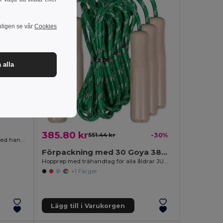
nligen se vår
Cookies
 alla
-21%
385.80 kr
551.44 kr
-30%
Yogamatta EVA-gummi 60x174 cm med handtag GANESHA
Förpackning med 30 Goya 38052
Hopprep med trähandtag för alla åldrar JUMP
+1 Färger
Lägg till i Varukorgen