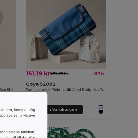
151.19 kr
208.36 kr
-27%
Goya 52082
påse SKY
Familjestorlek Picknickfilt Akryl Rutig Hopfällbar NEVIS
Lägg till i Varukorgen
naliteten, komma ihåg
pplevelse, inklusive
MINSTA ANTAL: 30
ebbplatsens funktion,
lja att tillåta eller