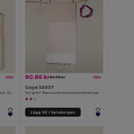
80.86 kr
-10%
89.78 kr
-10%
Goya 53037
Hopprep med trähandtag för alla åldrar JUMP
140 gr/m² återvunnet bomullssyntetiskt pareo MAUNA
Lägg till i Varukorgen