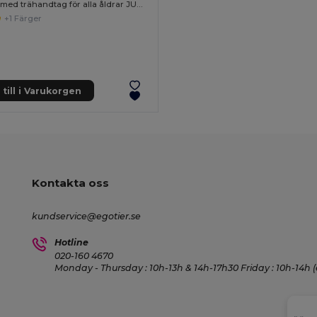
Hopprep med trähandtag för alla åldrar JUMP
+1 Färger
till i Varukorgen
Kontakta oss
kundservice@egotier.se
Hotline
020-160 4670
Monday - Thursday : 10h-13h & 14h-17h30 Friday : 10h-14h (