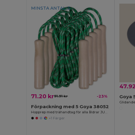
MINSTA ANTAL: 5
47.92
71.20 kr
Goya 
91.91 kr
-23%
Glidande
Förpackning med 5 Goya 38052
Hopprep med trähandtag för alla åldrar JUMP
+1 Färger