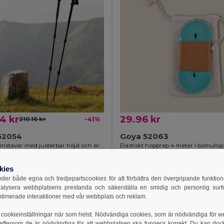
4 kr
29.96 kr
210.16 kr
-41%
52054
Goya 52063
Aluminiumstavar med justerbar höjd och ergonomiska handtag MILFORD
Elastiskt hopprep 4 meter i bomulls
kies
till i Varukorgen
Lägg till i Varukorgen
er både egna och tredjepartscookies för att förbättra den övergripande funktio
nalysera webbplatsens prestanda och säkerställa en smidig och personlig surfu
ptimerade interaktioner med vår webbplats och reklam.
cookieinställningar när som helst. Nödvändiga cookies, som är nödvändiga för w
 eftersom de är nödvändiga för att webbplatsen ska fungera korrekt. Du kan dock vä