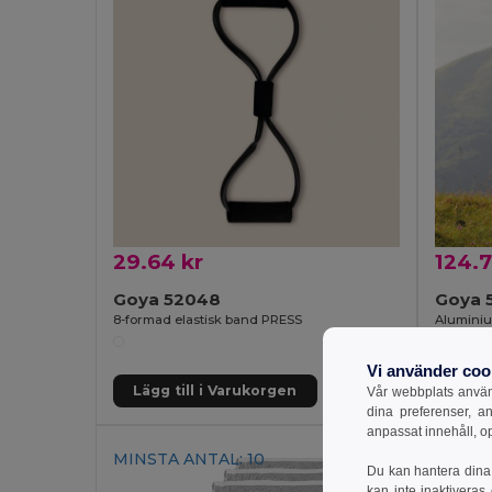
29.64 kr
124.7
Goya 52048
Goya 
8-formad elastisk band PRESS
Vi använder coo
Lägg till i Varukorgen
Lägg 
Vår webbplats använd
dina preferenser, a
anpassat innehåll, o
MINSTA ANTAL: 10
Du kan hantera dina 
kan inte inaktiveras