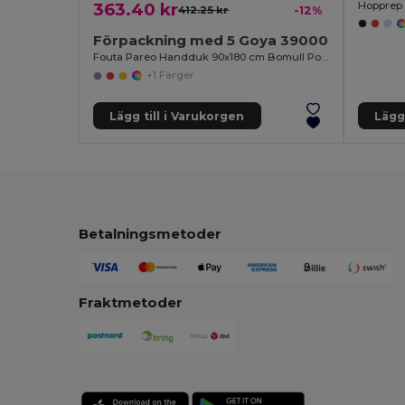
363.40 kr
412.25 kr
-12%
Förpackning med 5 Goya 39000
Fouta Pareo Handduk 90x180 cm Bomull Polyester ZANZIBAR
+1 Färger
Lägg till i Varukorgen
Lägg 
Betalningsmetoder
Fraktmetoder