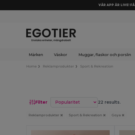
VÅR APP ÄR LIVE! F
Märken
Väskor
Muggar, flaskor och porslin
Home
Reklamprodukter
Sport & Rekreation
Sortera efter
Filter
22 results.
Reklamprodukter
Sport & Rekreation
Goya