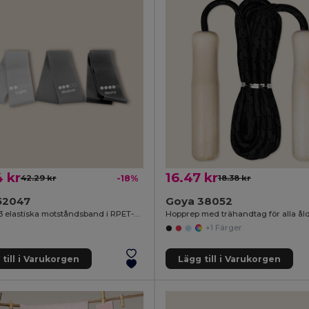
 kr
16.47 kr
42.29 kr
-18%
18.38 kr
52047
Goya 38052
Set med 3 elastiska motståndsband i RPET-påse SQUAT
+1 Färger
till i Varukorgen
Lägg till i Varukorgen