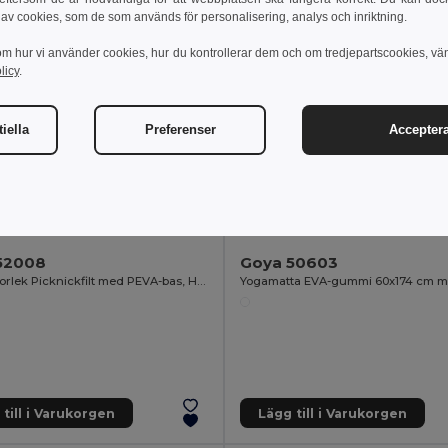
 av cookies, som de som används för personalisering, analys och inriktning.
om hur vi använder cookies, hur du kontrollerar dem och om tredjepartscookies, vä
licy
.
iella
Preferenser
Acceptera
1 kr
126.65 kr
161.61 kr
-3%
161.08 kr
52008
Goya 50603
Familjestorlek Picknickfilt med PEVA-bas, Hopfällbar HYDE
till i Varukorgen
Lägg till i Varukorgen