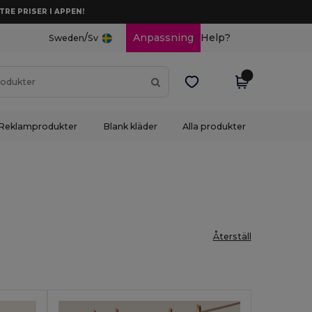
TRE PRISER I APPEN!
/
Anpassning
Help?
Sweden
Sv
Reklamprodukter
Blank kläder
Alla produkter
Återställ