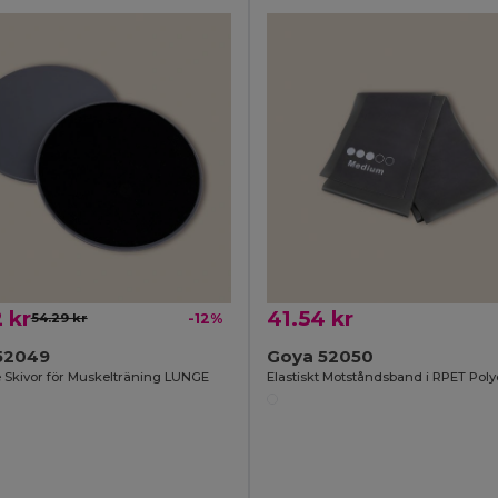
 kr
41.54 kr
54.29 kr
-12%
52049
Goya 52050
 Skivor för Muskelträning LUNGE