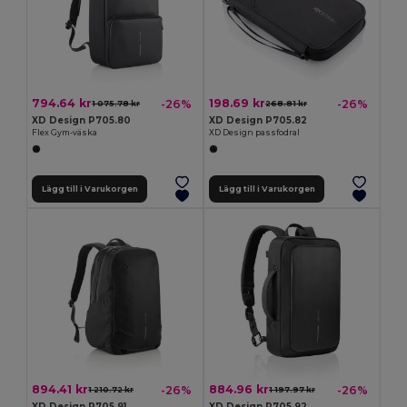
794.64 kr
198.69 kr
-26%
-26%
1 075.78 kr
268.81 kr
XD Design P705.80
XD Design P705.82
Flex Gym-väska
XD Design passfodral
Lägg till i Varukorgen
Lägg till i Varukorgen
894.41 kr
884.96 kr
-26%
-26%
1 210.72 kr
1 197.97 kr
XD Design P705.91
XD Design P705.92