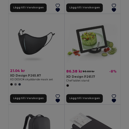
Lägg till i Varukorgen
Lägg till i Varukorgen
21.04 kr
86.38 kr
-8%
93.50 kr
XD Design P265.87
XD Design P261.17
XD DESIGN skyddande mask set
Chef tablet stand
Lägg till i Varukorgen
Lägg till i Varukorgen