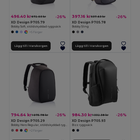
496.40 kr
397.16 kr
-26%
-26%
672.03 kr
537.63 kr
XD Design P705.79
XD Design P705.78
Bobby Soft, stöldskyddad ryggsäck
Bobby Sling
+5 Färger
Lägg till i Varukorgen
Lägg till i Varukorgen
794.64 kr
984.30 kr
-26%
-26%
1 075.78 kr
1 332.38 kr
XD Design P705.29
XD Design P705.93
Bobby Hero Regular, stöldskyddad ryggsäck
Bizz ryggsäck
+2 Färger