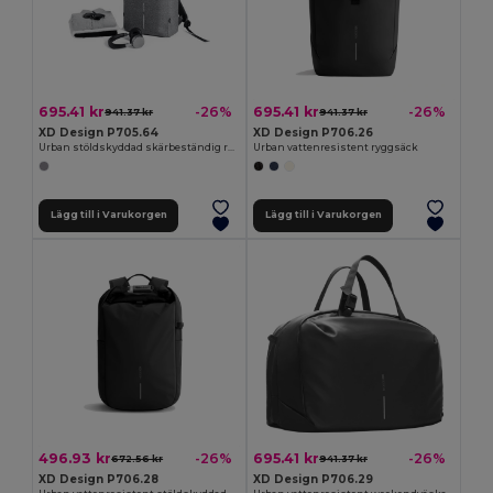
695.41 kr
695.41 kr
-26%
-26%
941.37 kr
941.37 kr
XD Design P705.64
XD Design P706.26
Urban stöldskyddad skärbeständig ryggsäck
Urban vattenresistent ryggsäck
Lägg till i Varukorgen
Lägg till i Varukorgen
496.93 kr
695.41 kr
-26%
-26%
672.56 kr
941.37 kr
XD Design P706.28
XD Design P706.29