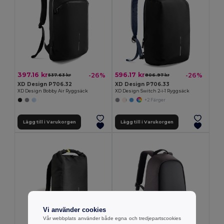
397.16 kr
596.17 kr
-26%
-26%
537.63 kr
806.97 kr
XD Design P706.32
XD Design P706.33
XD Design Bobby Air Ryggsäck
XD Design Switch 2-i-1 Ryggsäck
+2 Färger
Lägg till i Varukorgen
Lägg till i Varukorgen
Vi använder cookies
Vår webbplats använder både egna och tredjepartscookies