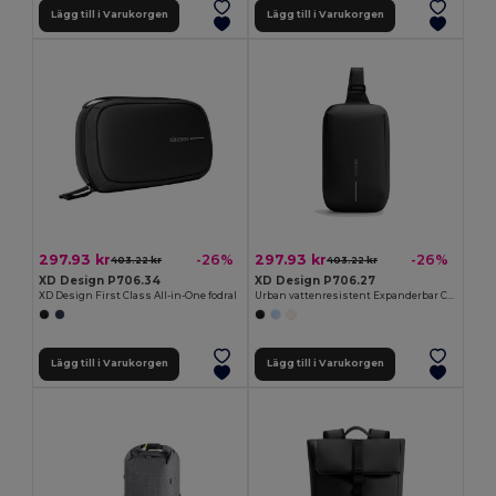
Lägg till i Varukorgen
Lägg till i Varukorgen
297.93 kr
297.93 kr
-26%
-26%
403.22 kr
403.22 kr
XD Design P706.34
XD Design P706.27
XD Design First Class All-in-One fodral
Urban vattenresistent Expanderbar Cross Body
Lägg till i Varukorgen
Lägg till i Varukorgen