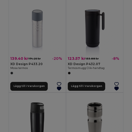
139.40 kr
123.57 kr
-20%
-8%
174.25 kr
133.88 kr
XD Design P433.20
XD Design P432.07
Mosa termos
Termosmugg Clik-handtag
Lägg till i Varukorgen
Lägg till i Varukorgen