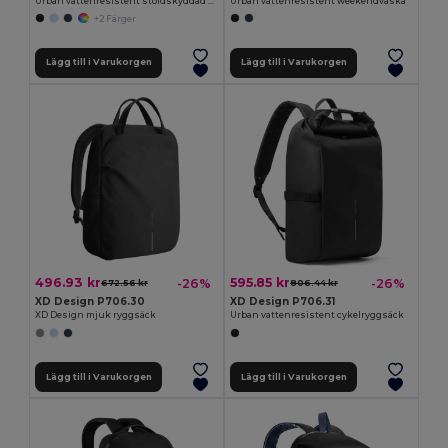
Urban vattenresistent stöldskyddad ryggsäck
Urban vattenresistent weekendväska
+2 Färger
Lägg till i Varukorgen
Lägg till i Varukorgen
496.93 kr
595.85 kr
-26%
-26%
672.56 kr
806.44 kr
XD Design P706.30
XD Design P706.31
XD Design mjuk ryggsäck
Urban vattenresistent cykelryggsäck
Lägg till i Varukorgen
Lägg till i Varukorgen