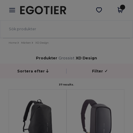
×
Egotier-app
Hämta app
Bättre priser i appen!
Home
Märken
XD Design
Produkter
Grossist
XD Design
Sortera efter
Filter
✓
37 results.