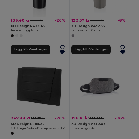
139.40 kr
123.57 kr
-20%
-8%
174.25 kr
133.88 kr
XD Design P432.45
XD Design P432.53
Termosmugg Auto
Termosmugg Contour
Lägg till i Varukorgen
Lägg till i Varukorgen
247.99 kr
198.16 kr
-26%
-26%
335.75 kr
268.28 kr
XD Design P788.20
XD Design P730.06
XD Design Mobil office laptopfodral 14”
Urban magväska