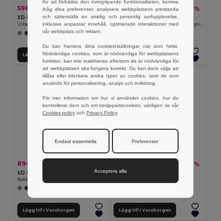
för att förbättra den övergripande funktionaliteten, komma
596.17 kr
695.41 kr
-26%
-26%
806.97 kr
941.37 kr
ihåg dina preferenser, analysera webbplatsens prestanda
och säkerställa en smidig och personlig surfupplevelse,
XD Design P705.50
XD Design P705.70
inklusive anpassat innehåll, optimerade interaktioner med
Urban Lite stöldskyddad ryggsäck
Bobby Hero Small, stöldskyddad ryggsäck
vår webbplats och reklam.
+3 Färger
Du kan hantera dina cookieinställningar när som helst.
Nödvändiga cookies, som är nödvändiga för webbplatsens
Lägg till i Varukorgen
Lägg till i Varukorgen
funktion, kan inte inaktiveras eftersom de är nödvändiga för
att webbplatsen ska fungera korrekt. Du kan dock välja att
tillåta eller blockera andra typer av cookies, som de som
används för personalisering, analys och inriktning.
För mer information om hur vi använder cookies, hur du
kontrollerar dem och om tredjepartscookies, vänligen se vår
Cookies policy
och
Privacy Policy
.
Endast essentiella
Preferenser
894.41 kr
1 192.66 kr
-26%
-26%
1 210.72 kr
1 614.47 kr
Acceptera alla
XD Design P705.71
XD Design P705.77
Bobby Hero XL, stöldskyddad ryggsäck
Bobby ryggsäckstrolley
Lägg till i Varukorgen
Lägg till i Varukorgen