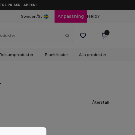
TRE PRISER I APPEN!
/
Anpassning
Help?
Sweden
Sv
Reklamprodukter
Blank kläder
Alla produkter
r
Återställ