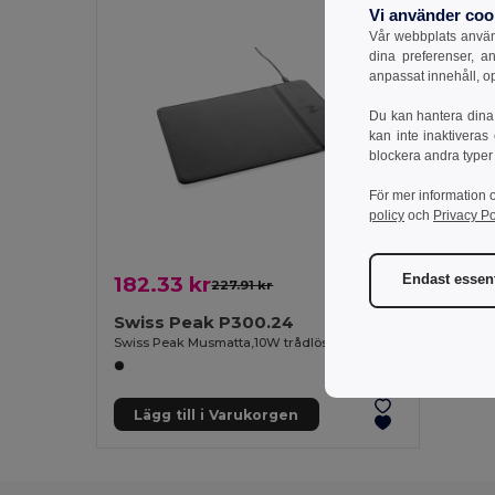
Vi använder coo
Vår webbplats använd
dina preferenser, a
anpassat innehåll, o
Du kan hantera dina 
kan inte inaktiveras
blockera andra typer
För mer information 
policy
och
Privacy Po
Endast essent
182.33 kr
227.91 kr
-20%
Swiss Peak P300.24
Swiss Peak Musmatta,10W trådlös laddning i RCS återvunnen PU
Lägg till i Varukorgen