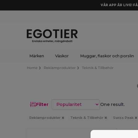
VÅR APP ÄR LIVE! F
Märken
Väskor
Muggar, flaskor och porslin
Home
Reklamprodukter
Teknik & Tillbehör
Sortera efter
Filter
One result.
Reklamprodukter
Teknik & Tillbehör
Swiss Peak