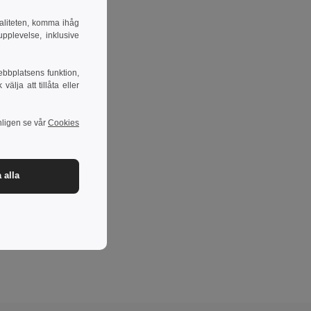
naliteten, komma ihåg
pplevelse, inklusive
ebbplatsens funktion,
lja att tillåta eller
nligen se vår
Cookies
 alla