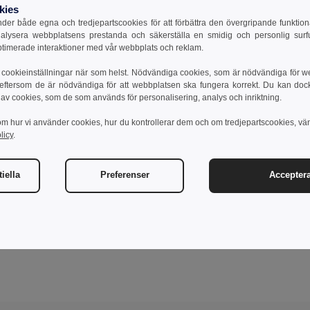
kies
er både egna och tredjepartscookies för att förbättra den övergripande funktio
nalysera webbplatsens prestanda och säkerställa en smidig och personlig surfu
ptimerade interaktioner med vår webbplats och reklam.
cookieinställningar när som helst. Nödvändiga cookies, som är nödvändiga för w
 eftersom de är nödvändiga för att webbplatsen ska fungera korrekt. Du kan dock vä
 av cookies, som de som används för personalisering, analys och inriktning.
om hur vi använder cookies, hur du kontrollerar dem och om tredjepartscookies, vä
licy
.
iella
Preferenser
Acceptera