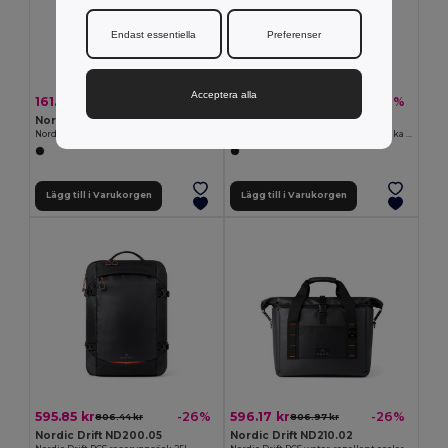
Endast essentiella
Preferenser
Acceptera alla
161.18 kr
171.81 kr
-20%
-20%
201.34 kr
214.63 kr
Nordic Drift ND200.03
Nordic Drift ND200.04
Nordic Drift Trail RCS necessär 3L
Nordic Drift Trail RCS Crossbody väska 4L
Lägg till i Varukorgen
Lägg till i Varukorgen
595.85 kr
596.17 kr
-26%
-26%
806.44 kr
806.97 kr
Nordic Drift ND200.05
Nordic Drift ND210.02