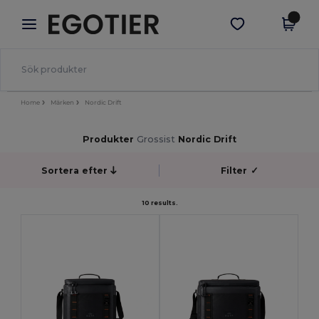
×
Egotier-app
Hämta app
Bättre priser i appen!
Home
Märken
Nordic Drift
Produkter
Grossist
Nordic Drift
Sortera efter
Filter
✓
10 results.