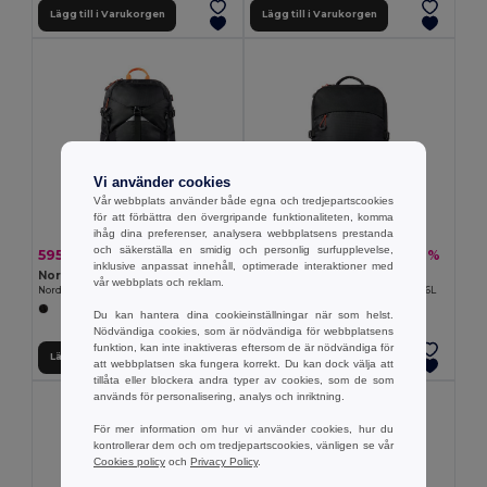
Lägg till i Varukorgen
Lägg till i Varukorgen
Vi använder cookies
Vår webbplats använder både egna och tredjepartscookies
för att förbättra den övergripande funktionaliteten, komma
ihåg dina preferenser, analysera webbplatsens prestanda
och säkerställa en smidig och personlig surfupplevelse,
595.85 kr
297.93 kr
-26%
-26%
806.44 kr
403.22 kr
inklusive anpassat innehåll, optimerade interaktioner med
Nordic Drift ND200.01
Nordic Drift ND200.02
vår webbplats och reklam.
Nordic Drift Trail RCS ryggsäck 24L
Nordic Drift Trail RCS dagryggsäck 16L
Du kan hantera dina cookieinställningar när som helst.
Nödvändiga cookies, som är nödvändiga för webbplatsens
funktion, kan inte inaktiveras eftersom de är nödvändiga för
Lägg till i Varukorgen
Lägg till i Varukorgen
att webbplatsen ska fungera korrekt. Du kan dock välja att
tillåta eller blockera andra typer av cookies, som de som
används för personalisering, analys och inriktning.
För mer information om hur vi använder cookies, hur du
kontrollerar dem och om tredjepartscookies, vänligen se vår
Cookies policy
och
Privacy Policy
.