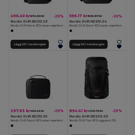
496.40 kr
596.17 kr
-26%
-26%
672.03 kr
806.97 kr
Nordic Drift ND210.03
Nordic Drift ND210.04
Nordic Drift Storm RCS water-repellent cooler bag 10L
Nordic Drift Storm RCS water-repellent cooler bag 20L
Lägg till i Varukorgen
Lägg till i Varukorgen
297.93 kr
894.41 kr
-26%
-26%
403.22 kr
1 210.72 kr
Nordic Drift ND210.05
Nordic Drift ND200.00
Nordic Drift Storm RCS water-repellent lunch cooler bag
Nordic Drift Trail RCS ryggsäck 33L