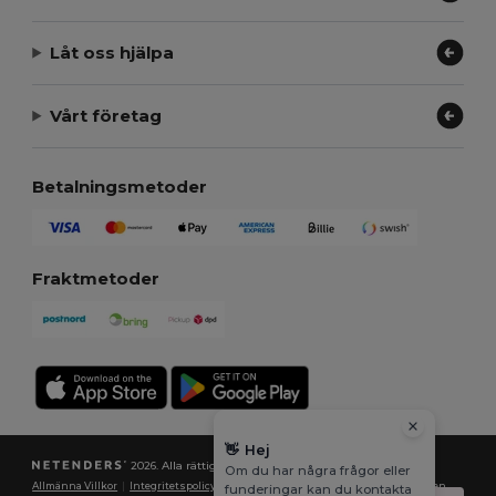
Låt oss hjälpa
Vårt företag
Betalningsmetoder
Fraktmetoder
👋
Hej
2026. Alla rättigheter förbehållna
Om du har några frågor eller
Allmänna Villkor
|
Integritetspolicy
|
Policy för cookies
|
Karta över webbplatsen
funderingar kan du kontakta