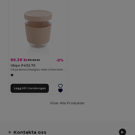
86.38 kr
-8%
93.50 kr
Ukiyo P432.70
Ukiyo borosilikatglas med silikonlock och sleeve
Lägg till i Varukorgen
Visar Alla Produkter.
Kontakta oss