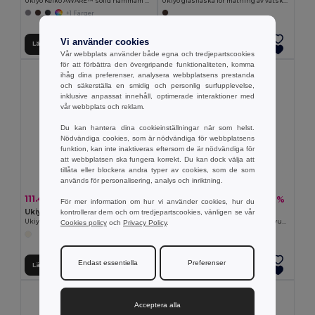
Ukiyo Keiko AWARE™ solid hammam handduk 100x180cm
Ukiyo glasflaska för mätning av vätskebalansen
+1 Färger
Vi använder cookies
Lägg till i Varukorgen
Lägg till i Varukorgen
Vår webbplats använder både egna och tredjepartscookies
för att förbättra den övergripande funktionaliteten, komma
ihåg dina preferenser, analysera webbplatsens prestanda
och säkerställa en smidig och personlig surfupplevelse,
inklusive anpassat innehåll, optimerade interaktioner med
vår webbplats och reklam.
Du kan hantera dina cookieinställningar när som helst.
Nödvändiga cookies, som är nödvändiga för webbplatsens
funktion, kan inte inaktiveras eftersom de är nödvändiga för
att webbplatsen ska fungera korrekt. Du kan dock välja att
tillåta eller blockera andra typer av cookies, som de som
används för personalisering, analys och inriktning.
111.46 kr
111.46 kr
-8%
-8%
120.59 kr
120.59 kr
För mer information om hur vi använder cookies, hur du
Ukiyo P261.08
Ukiyo P261.25
kontrollerar dem och om tredjepartscookies, vänligen se vår
Ukiyo Aware™ 180gr duk i återvunnen bomull 250x140cm
Ukiyo Aware™ 180gr servetter i återvunnen bomull, 4st
Cookies policy
och
Privacy Policy
.
+1 Färger
Endast essentiella
Preferenser
Lägg till i Varukorgen
Lägg till i Varukorgen
Acceptera alla