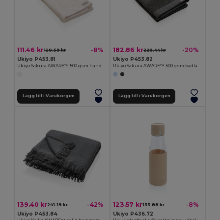
111.46 kr
182.86 kr
-8%
-20%
120.59 kr
228.44 kr
Ukiyo P453.81
Ukiyo P453.82
Ukiyo Sakura AWARE™ 500 gsm handduk 50 x 100cm
Ukiyo Sakura AWARE™ 500 gsm badlakan 70 x 140cm
Lägg till i Varukorgen
Lägg till i Varukorgen
139.40 kr
123.57 kr
-42%
-8%
241.19 kr
133.88 kr
Ukiyo P453.84
Ukiyo P436.72