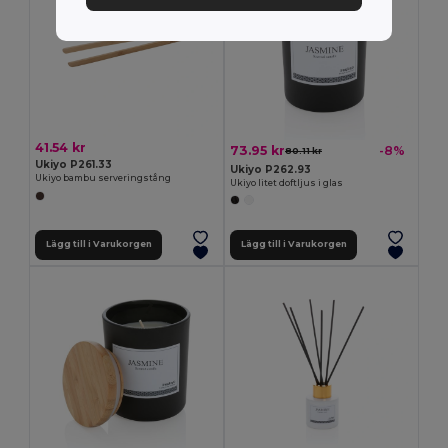
41.54 kr
73.95 kr
-8%
80.11 kr
Ukiyo P261.33
Ukiyo P262.93
Ukiyo bambu serveringstång
Ukiyo litet doftljus i glas
Lägg till i Varukorgen
Lägg till i Varukorgen