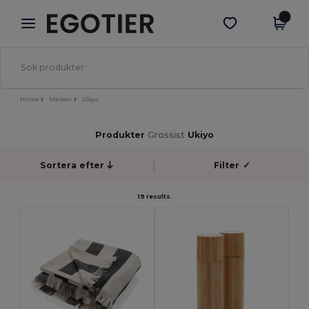
×
Egotier-app
Hämta app
Bättre priser i appen!
Home
Märken
Ukiyo
Produkter
Grossist
Ukiyo
Sortera efter
Filter
✓
19 results.