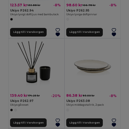
123.57 kr
98.60 kr
-8%
-8%
133.88 kr
106.78 kr
Ukiyo P262.94
Ukiyo P262.95
Ukiyo lyxigt doftljus med bambulock
Ukiyo lyxiga doftpinnar
Lägg till i Varukorgen
Lägg till i Varukorgen
139.40 kr
86.38 kr
-20%
-8%
174.25 kr
93.50 kr
Ukiyo P262.97
Ukiyo P263.08
Ukiyo gåvoset
Ukiyo middagstallrik, 2-pack
Lägg till i Varukorgen
Lägg till i Varukorgen