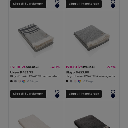
Lägg till i Varukorgen
Lägg till i Varukorgen
161.18 kr
178.61 kr
-40%
-53%
268.81 kr
376.13 kr
Ukiyo P453.79
Ukiyo P453.80
Ukiyo Yumiko AWARE™ Hammamhandduk 100x180cm
Ukiyo Hisako AWARE™ 4 säsonger handduk/filt 100x180
+1 Färger
+2 Färger
Lägg till i Varukorgen
Lägg till i Varukorgen