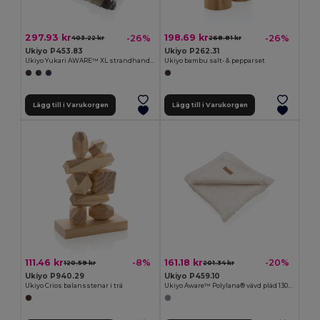
297.93 kr
198.69 kr
-26%
-26%
403.22 kr
268.81 kr
Ukiyo P453.83
Ukiyo P262.31
Ukiyo Yukari AWARE™ XL strandhandduk 100x180cm
Ukiyo bambu salt- & pepparset
Lägg till i Varukorgen
Lägg till i Varukorgen
111.46 kr
161.18 kr
-8%
-20%
120.59 kr
201.34 kr
Ukiyo P940.29
Ukiyo P459.10
Ukiyo Crios balansstenar i trä
Ukiyo Aware™ Polylana® vävd pläd 130x150cm