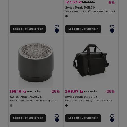
123.57 kr
-8%
133.88 kr
Swiss Peak P611.30
Swiss Peak Luca RCS pennset deluxe i återvunnen mässing
Lägg till i Varukorgen
Lägg till i Varukorgen
198.16 kr
268.07 kr
-26%
-26%
268.28 kr
362.84 kr
Swiss Peak P329.26
Swiss Peak P422.03
Swiss Peak 5W trådlös bashögtalare
Swiss Peak XXL Tote/duffel-kylväska
Lägg till i Varukorgen
Lägg till i Varukorgen