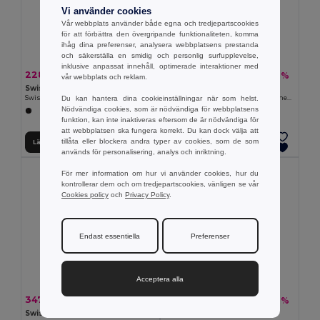
Vi använder cookies
Vår webbplats använder både egna och tredjepartscookies
för att förbättra den övergripande funktionaliteten, komma
ihåg dina preferenser, analysera webbplatsens prestanda
och säkerställa en smidig och personlig surfupplevelse,
inklusive anpassat innehåll, optimerade interaktioner med
228.01 kr
446.99 kr
-26%
-26%
308.66 kr
605.09 kr
vår webbplats och reklam.
Swiss Peak P763.43
Swiss Peak P763.48
Du kan hantera dina cookieinställningar när som helst.
Swiss Peak Aware™ RPET Essential 15,6 tums ryggsäck
SP Aware™ RPET Edin 100% återvunnen ryggsäck
Nödvändiga cookies, som är nödvändiga för webbplatsens
funktion, kan inte inaktiveras eftersom de är nödvändiga för
att webbplatsen ska fungera korrekt. Du kan dock välja att
tillåta eller blockera andra typer av cookies, som de som
Lägg till i Varukorgen
Lägg till i Varukorgen
används för personalisering, analys och inriktning.
För mer information om hur vi använder cookies, hur du
kontrollerar dem och om tredjepartscookies, vänligen se vår
Cookies policy
och
Privacy Policy
.
Endast essentiella
Preferenser
Acceptera alla
347.23 kr
198.16 kr
-26%
-26%
470.16 kr
268.28 kr
Swiss Peak P707.15
Swiss Peak P762.09