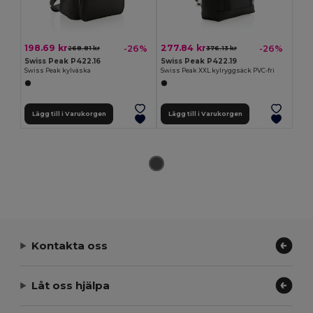
198.69 kr
277.84 kr
-26%
-26%
268.81 kr
376.13 kr
Swiss Peak P422.16
Swiss Peak P422.19
Swiss Peak kylväska
Swiss Peak XXL kylryggsäck PVC-fri
Lägg till i Varukorgen
Lägg till i Varukorgen
Kontakta oss
Låt oss hjälpa