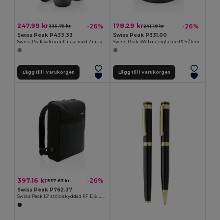
247.99 kr
178.29 kr
-26%
-26%
335.75 kr
241.19 kr
Swiss Peak P433.33
Swiss Peak P331.00
Swiss Peak vakuumflaska med 2 muggar
Swiss Peak 3W bashögtalare RCS återvunnen aluminum
Lägg till i Varukorgen
Lägg till i Varukorgen
397.16 kr
-26%
537.63 kr
Swiss Peak P762.37
Swiss Peak 15" stöldskyddad RFID & USB-ryggsäck, PVC-fri