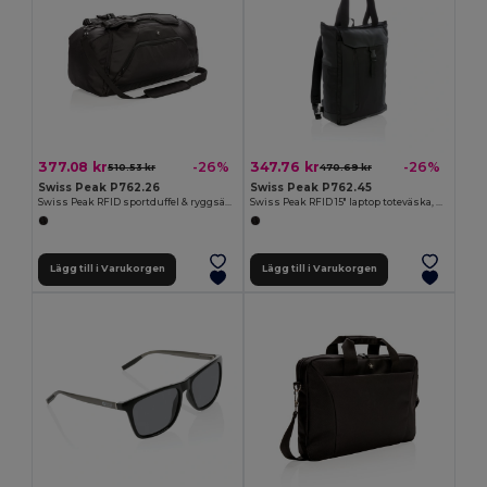
377.08 kr
347.76 kr
-26%
-26%
510.53 kr
470.69 kr
Swiss Peak P762.26
Swiss Peak P762.45
Swiss Peak RFID sportduffel & ryggsäck
Swiss Peak RFID 15" laptop toteväska, PVC-fri
Lägg till i Varukorgen
Lägg till i Varukorgen