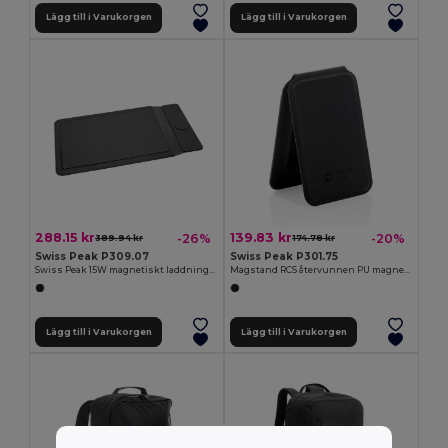
Lägg till i Varukorgen
Lägg till i Varukorgen
288.15 kr
139.83 kr
-26%
-20%
389.94 kr
174.78 kr
Swiss Peak P309.07
Swiss Peak P301.75
Swiss Peak 15W magnetiskt laddningsfodral för laptop 14-15,6
Magstand RCS återvunnen PU magnetisk telefonplånbok med stat
Lägg till i Varukorgen
Lägg till i Varukorgen