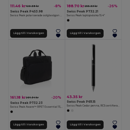
111.46 kr
188.70 kr
-8%
-26%
120.59 kr
255.53 kr
Swiss Peak P453.98
Swiss Peak P732.21
Swiss Peak polariserade solglasögon RCS återvunnen plast
Swiss Peak laptopväska 15.4”
Lägg till i Varukorgen
Lägg till i Varukorgen
43.35 kr
161.18 kr
-20%
201.34 kr
Swiss Peak P611.15
Swiss Peak P732.23
Swiss Peak Cedar penna, RCS certifierad återvunnen aluminium
Swiss Peak Aware™ RPET Essential 15,6 tums laptopväska
Lägg till i Varukorgen
Lägg till i Varukorgen