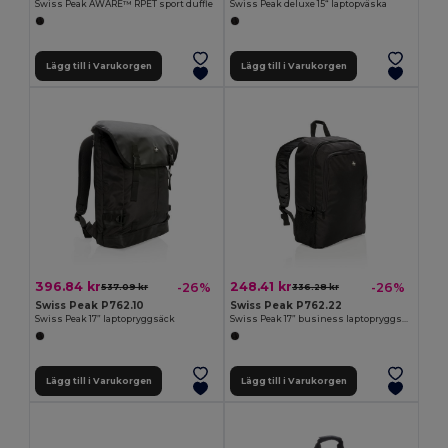
Swiss Peak AWARE™ RPET sport duffle
Swiss Peak deluxe 15“ laptopväska
Lägg till i Varukorgen
Lägg till i Varukorgen
396.84 kr
248.41 kr
-26%
-26%
537.09 kr
336.28 kr
Swiss Peak P762.10
Swiss Peak P762.22
Swiss Peak 17” laptopryggsäck
Swiss Peak 17” business laptopryggsäck
Lägg till i Varukorgen
Lägg till i Varukorgen