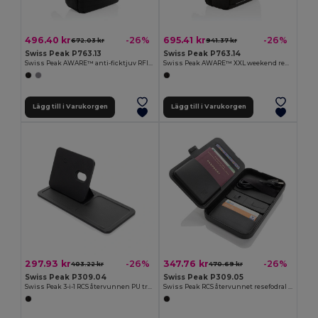
496.40 kr
695.41 kr
-26%
-26%
672.03 kr
941.37 kr
Swiss Peak P763.13
Swiss Peak P763.14
Swiss Peak AWARE™ anti-ficktjuv RFID 15.6" laptopryggsäck
Swiss Peak AWARE™ XXL weekend reseryggsäck
Lägg till i Varukorgen
Lägg till i Varukorgen
297.93 kr
347.76 kr
-26%
-26%
403.22 kr
470.69 kr
Swiss Peak P309.04
Swiss Peak P309.05
Swiss Peak 3-i-1 RCS återvunnen PU trådlös laddare bricka
Swiss Peak RCS återvunnet resefodral med 3-i-1 laddare