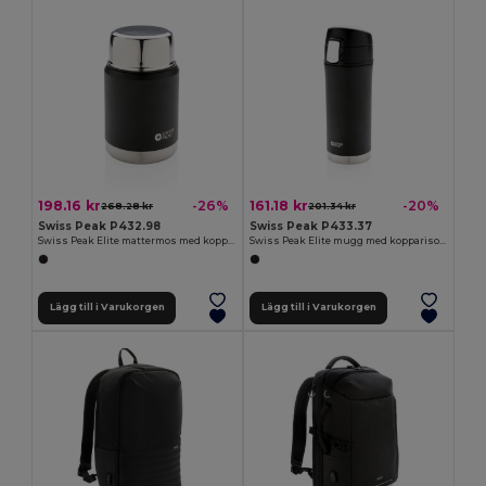
198.16 kr
161.18 kr
-26%
-20%
268.28 kr
201.34 kr
Swiss Peak P432.98
Swiss Peak P433.37
Swiss Peak Elite mattermos med kopparisolering
Swiss Peak Elite mugg med kopparisolering
Lägg till i Varukorgen
Lägg till i Varukorgen