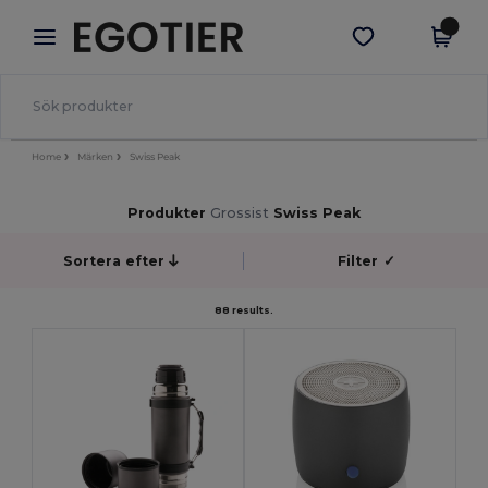
×
Egotier-app
Hämta app
Bättre priser i appen!
Home
Märken
Swiss Peak
Produkter
Grossist
Swiss Peak
Sortera efter
Filter
✓
88 results.