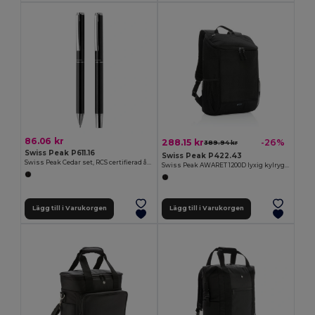
86.06 kr
288.15 kr
-26%
389.94 kr
Swiss Peak P611.16
Swiss Peak P422.43
Swiss Peak Cedar set, RCS certifierad återvunnen aluminium
Swiss Peak AWARET 1200D lyxig kylryggsäck
Lägg till i Varukorgen
Lägg till i Varukorgen