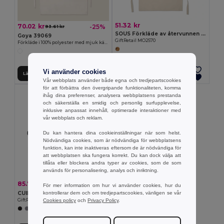
51.32 kr
70.02 kr
-25%
93.61 kr
SOUS Förkläde av återvunnen bomull
Goya 39069
GiftRetail MO2570
Förkläde i 100% polyester med mjuk känsla SION
Vi använder cookies
Lägg till i Varukorgen
Lägg till i Varukorgen
Vår webbplats använder både egna och tredjepartscookies
för att förbättra den övergripande funktionaliteten, komma
ihåg dina preferenser, analysera webbplatsens prestanda
och säkerställa en smidig och personlig surfupplevelse,
inklusive anpassat innehåll, optimerade interaktioner med
vår webbplats och reklam.
Du kan hantera dina cookieinställningar när som helst.
Nödvändiga cookies, som är nödvändiga för webbplatsens
funktion, kan inte inaktiveras eftersom de är nödvändiga för
att webbplatsen ska fungera korrekt. Du kan dock välja att
tillåta eller blockera andra typer av cookies, som de som
används för personalisering, analys och inriktning.
85.74 kr
-11%
96.26 kr
För mer information om hur vi använder cookies, hur du
kontrollerar dem och om tredjepartscookies, vänligen se vår
CUINA Förkläde i återvunnen bomull
Cookies policy
och
Privacy Policy
.
GiftRetail MO2265