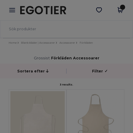
×
Egotier-app
Hämta app
Bättre priser i appen!
Home
Blank kläder | Accessoarer
Accessoarer
Förkläden
Grossist
Förkläden Accessoarer
Sortera efter
Filter
✓
3 results.