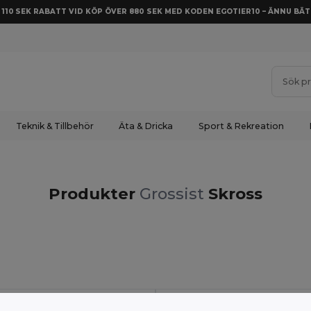
Å 110 SEK RABATT VID KÖP ÖVER 880 SEK MED KODEN EGOTIER10 – ÄNNU BÄT
Teknik & Tillbehör
Äta & Dricka
Sport & Rekreation
Produkter
Grossist
Skross