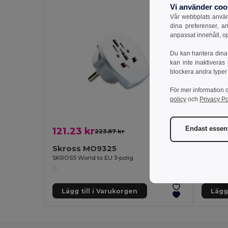
Vi använder coo
Vår webbplats använd
dina preferenser, a
anpassat innehåll, o
Du kan hantera dina 
kan inte inaktiveras
blockera andra typer
För mer information 
policy
och
Privacy Po
Endast essent
121.23 kr
197.9
223.87 kr
-46%
Skross MO9325
Skros
SKROSS World to EU 3-polig
Lägg till i Varukorgen
Lägg 