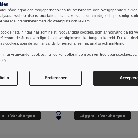
kies
er både egna och tredjepartscookies för att förbättra den övergripande funktio
nalysera webbplatsens prestanda och säkerställa en smidig och personlig surfu
ptimerade interaktioner med vår webbplats och reklam.
cookieinställningar när som helst. Nödvändiga cookies, som är nödvändiga för w
 eftersom de är nödvändiga för att webbplatsen ska fungera korrekt. Du kan dock vä
 av cookies, som de som används för personalisering, analys och inriktning.
om hur vi använder cookies, hur du kontrollerar dem och om tredjepartscookies, vä
licy
.
iella
Preferenser
Acceptera
4 kr
166.07 kr
431.69 kr
-54%
345.84 kr
s MO6881
Skross MO8841
VÄRLD TILL EUROPA Skross World to Europe USB
MUV MICRO Reseadapter 2-polig
till i Varukorgen
Lägg till i Varukorgen