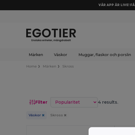
VÅR APP ÄR LIVE! F
Märken
Väskor
Muggar, flaskor och porslin
Home
Märken
Skross
Sortera efter
Filter
4 results.
Väskor
Skross