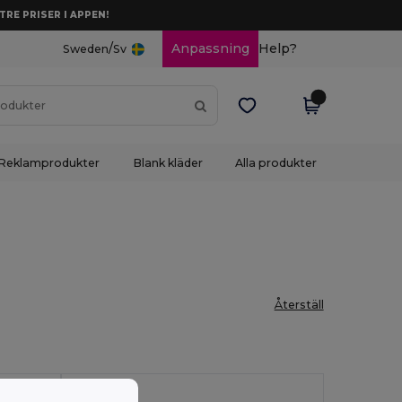
TRE PRISER I APPEN!
/
Anpassning
Help?
Sweden
Sv
Reklamprodukter
Blank kläder
Alla produkter
Återställ