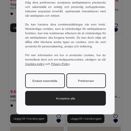
70.02 kr
-25%
93.61 kr
ihåg dina preferenser, analysera webbplatsens prestanda
Goya 53526
Goya 39069
och säkerställa en smidig och personlig surfupplevelse,
PU Plånbok med Knapp, PVC-fri OKANE
Förkläde i 100% polyester med mjuk känsla SION
inklusive anpassat innehåll, optimerade interaktioner med
vår webbplats och reklam.
Du kan hantera dina cookieinställningar när som helst.
Lägg till i Varukorgen
Lägg till i Varukorgen
Nödvändiga cookies, som är nödvändiga för webbplatsens
funktion, kan inte inaktiveras eftersom de är nödvändiga för
att webbplatsen ska fungera korrekt. Du kan dock välja att
tillåta eller blockera andra typer av cookies, som de som
används för personalisering, analys och inriktning.
För mer information om hur vi använder cookies, hur du
kontrollerar dem och om tredjepartscookies, vänligen se vår
Cookies policy
och
Privacy Policy
.
Endast essentiella
Preferenser
9.56 kr
51.32 kr
NIRSON Glasögonfodral i RPET-filt
SOUS Förkläde av återvunnen bomull
Acceptera alla
GiftRetail MO6425
GiftRetail MO2570
Lägg till i Varukorgen
Lägg till i Varukorgen