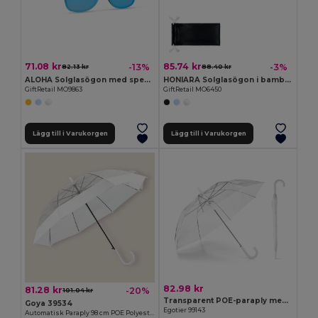
71.08 kr
85.74 kr
-13%
-3%
82.13 kr
88.40 kr
ALOHA Solglasögon med spegelglas
HONIARA Solglasögon i bambu med påse
GiftRetail MO9863
GiftRetail MO6450
Lägg till i Varukorgen
Lägg till i Varukorgen
82.98 kr
81.28 kr
-20%
101.04 kr
Transparent POE-paraply med automatisk öppning
Goya 39534
Egotier 99143
Automatisk Paraply 98 cm POE Polyester MIST