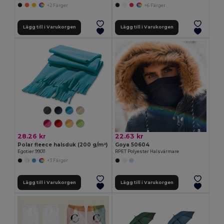
+2 Färger
+6 Färger
Lägg till i Varukorgen
Lägg till i Varukorgen
28.26 kr
22.63 kr
Polar fleece halsduk (200 g/m²)
Goya 50604
Egotier 99011
RPET Polyester Halsvärmare
+3 Färger
Lägg till i Varukorgen
Lägg till i Varukorgen