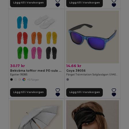
Lägg till i Varukorgen
Lägg till i Varukorgen
30.17 kr
14.66 kr
Bekväma tofflor med PE-sula och PVC-band
Goya 38056
Egotier 95085
Färgat Träimitation Solglasögon UV400 Spegellinser TIMBER
+5 Färger
Lägg till i Varukorgen
Lägg till i Varukorgen