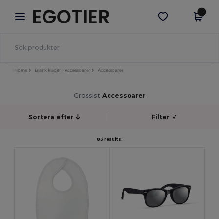
×
Egotier-app
Hämta app
Bättre priser i appen!
Home
Blank kläder | Accessoarer
Accessoarer
Grossist
Accessoarer
Sortera efter
Filter
✓
83 results.