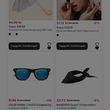
90.95 kr
31.13 kr
-6%
33.26 kr
Goya 39529
Goya 52529
Automatisk Polyesterparaply 190T med Trähandtag CLOUDY
Mjuk och Bekväm Satin Ögonmask SIROS
Lägg till i Varukorgen
Lägg till i Varukorgen
51.85 kr
20.72 kr
-4%
-6%
54.08 kr
21.99 kr
CALIFORNIA TOUCH Solglasögon med bambu skalmar
BANDIDO Scarf i Polycotton
GiftRetail MO9617
GiftRetail MO6876