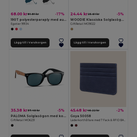
68.00 kr
24.44 kr
-17%
-5%
81.81 kr
25.61 kr
190T polyesterparaply med automatisk öppning
WOODIE Klassiska Solglasögon med Trälook och UV400 Skydd
Egotier 99134
GiftRetail MO9022
Lägg till i Varukorgen
Lägg till i Varukorgen
35.38 kr
45.48 kr
-5%
-2%
37.40 kr
46.22 kr
PALOMA Solglasögon med korkbåge
Goya 50058
GiftRetail MO6231
Läderkorthållare med 7 Fack & RFID BANNER