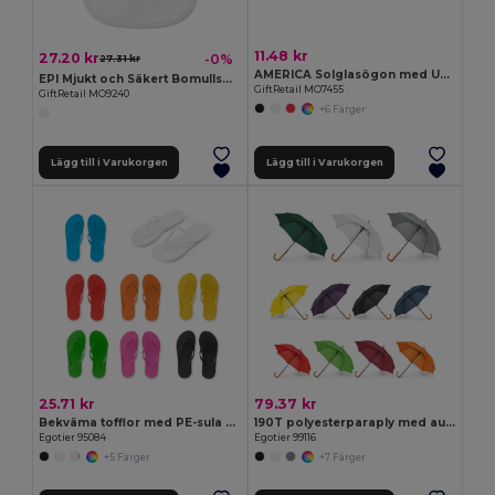
11.48 kr
27.20 kr
-0%
27.31 kr
AMERICA Solglasögon med UV skydd
EPI Mjukt och Säkert BomullsHaklapp för Barn
GiftRetail MO7455
GiftRetail MO9240
+6 Färger
Lägg till i Varukorgen
Lägg till i Varukorgen
25.71 kr
79.37 kr
Bekväma tofflor med PE-sula och PVC-band
190T polyesterparaply med automatisk öppning
Egotier 95084
Egotier 99116
+5 Färger
+7 Färger