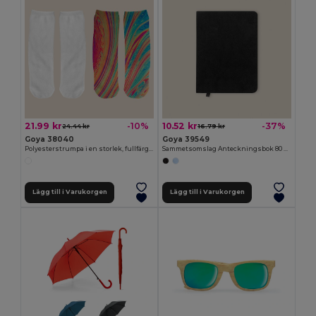
21.99 kr
10.52 kr
-10%
-37%
24.44 kr
16.79 kr
Goya 38040
Goya 39549
Polyesterstrumpa i en storlek, fullfärg FOOT
Sammetsomslag Anteckningsbok 80 Linjerade Blad VELVET
Lägg till i Varukorgen
Lägg till i Varukorgen