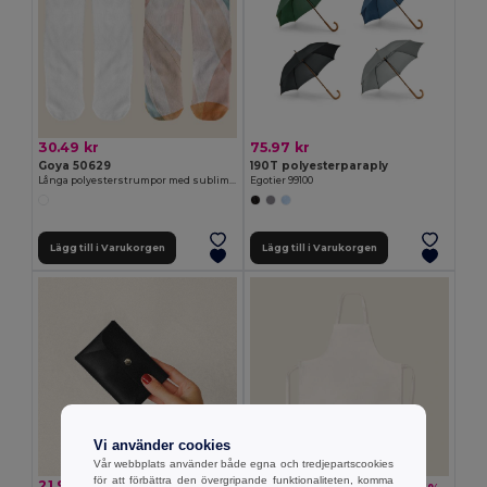
30.49 kr
75.97 kr
Goya 50629
190T polyesterparaply
Långa polyesterstrumpor med sublimeringsfinish FIT
Egotier 99100
Lägg till i Varukorgen
Lägg till i Varukorgen
Vi använder cookies
Vår webbplats använder både egna och tredjepartscookies
för att förbättra den övergripande funktionaliteten, komma
21.99 kr