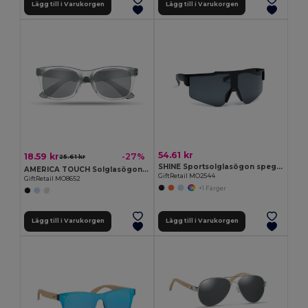
Lägg till i Varukorgen
Lägg till i Varukorgen
54.61 kr
18.59 kr
-27%
25.61 kr
SHINE Sportsolglasögon spegelglas
AMERICA TOUCH Solglasögon med spegellins
GiftRetail MO2544
GiftRetail MO8652
+1 Färger
Lägg till i Varukorgen
Lägg till i Varukorgen