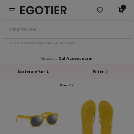
×
Egotier-app
Hämta app
Bättre priser i appen!
Home
Blank kläder | Accessoarer
Accessoarer
Grossist
Gul Accessoarer
Sortera efter
Filter
✓
8 results.