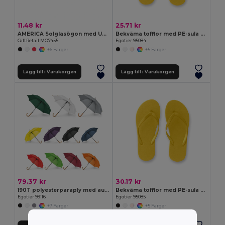
11.48 kr
25.71 kr
AMERICA Solglasögon med UV skydd
Bekväma tofflor med PE-sula och PVC-band
GiftRetail MO7455
Egotier 95084
+6 Färger
+5 Färger
Lägg till i Varukorgen
Lägg till i Varukorgen
79.37 kr
30.17 kr
190T polyesterparaply med automatisk öppning
Bekväma tofflor med PE-sula och PVC-band
Egotier 99116
Egotier 95085
+7 Färger
+5 Färger