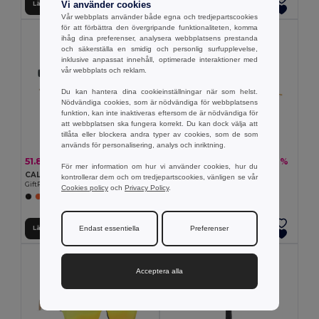
Vi använder cookies
Lägg till i Varukorgen
Lägg till i Varukorgen
Vår webbplats använder både egna och tredjepartscookies
för att förbättra den övergripande funktionaliteten, komma
ihåg dina preferenser, analysera webbplatsens prestanda
och säkerställa en smidig och personlig surfupplevelse,
inklusive anpassat innehåll, optimerade interaktioner med
vår webbplats och reklam.
Du kan hantera dina cookieinställningar när som helst.
Nödvändiga cookies, som är nödvändiga för webbplatsens
funktion, kan inte inaktiveras eftersom de är nödvändiga för
att webbplatsen ska fungera korrekt. Du kan dock välja att
tillåta eller blockera andra typer av cookies, som de som
används för personalisering, analys och inriktning.
51.85 kr
20.72 kr
-4%
-6%
54.08 kr
21.99 kr
För mer information om hur vi använder cookies, hur du
CALIFORNIA TOUCH Solglasögon med bambu skalmar
BANDIDO Scarf i Polycotton
kontrollerar dem och om tredjepartscookies, vänligen se vår
GiftRetail MO9617
GiftRetail MO6876
Cookies policy
och
Privacy Policy
.
+2 Färger
+6 Färger
Endast essentiella
Preferenser
Lägg till i Varukorgen
Lägg till i Varukorgen
Acceptera alla