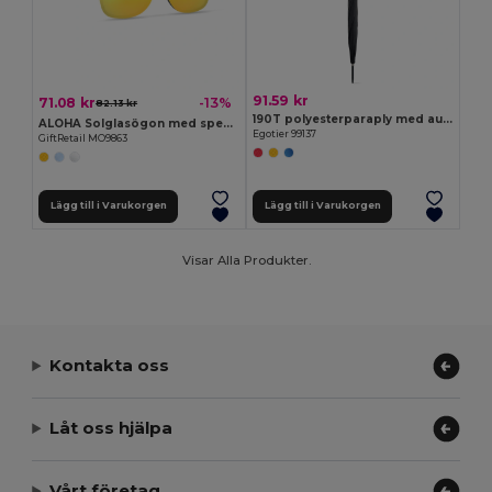
91.59 kr
71.08 kr
-13%
82.13 kr
190T polyesterparaply med automatisk öppning
ALOHA Solglasögon med spegelglas
Egotier 99137
GiftRetail MO9863
Lägg till i Varukorgen
Lägg till i Varukorgen
Visar Alla Produkter.
Kontakta oss
Låt oss hjälpa
Vårt företag