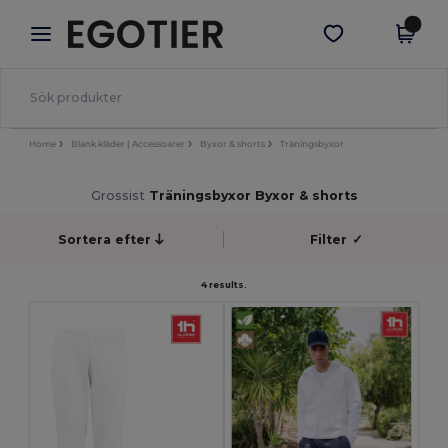
×
Egotier-app
Hämta app
Bättre priser i appen!
Home
Blank kläder | Accessoarer
Byxor & shorts
Träningsbyxor
Grossist
Träningsbyxor Byxor & shorts
Sortera efter
Filter
✓
4 results.