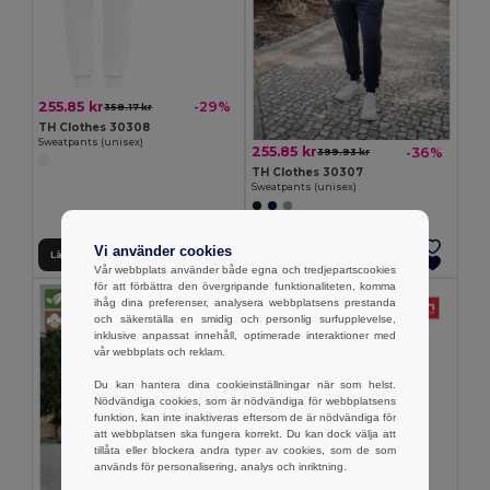
255.85 kr
-29%
358.17 kr
TH Clothes 30308
Sweatpants (unisex)
255.85 kr
-36%
399.93 kr
TH Clothes 30307
Sweatpants (unisex)
Vi använder cookies
Lägg till i Varukorgen
Lägg till i Varukorgen
Vår webbplats använder både egna och tredjepartscookies
för att förbättra den övergripande funktionaliteten, komma
ihåg dina preferenser, analysera webbplatsens prestanda
och säkerställa en smidig och personlig surfupplevelse,
inklusive anpassat innehåll, optimerade interaktioner med
vår webbplats och reklam.
Du kan hantera dina cookieinställningar när som helst.
Nödvändiga cookies, som är nödvändiga för webbplatsens
funktion, kan inte inaktiveras eftersom de är nödvändiga för
att webbplatsen ska fungera korrekt. Du kan dock välja att
tillåta eller blockera andra typer av cookies, som de som
används för personalisering, analys och inriktning.