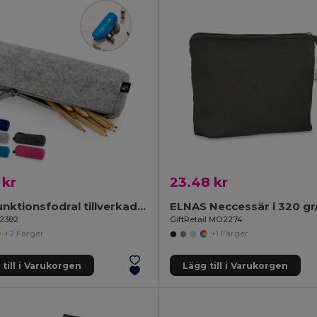
 kr
23.48 kr
Multifunktionsfodral tillverkad av återvunnen filt (100% rPET)
ELNAS Neccessär i 320 gr
92382
GiftRetail MO2274
+2 Färger
+1 Färger
till i Varukorgen
Lägg till i Varukorgen