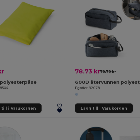
kr
78.73 kr
79.79 kr
 polyesterpåse
98504
Egotier 92078
till i Varukorgen
Lägg till i Varukorgen