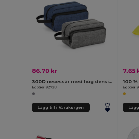
86.70 kr
7.65 
300D necessär med hög densitet med handtag
100 %
Egotier 92728
Egotier 
Lägg till i Varukorgen
Lägg 