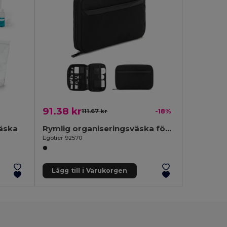
91.38 kr
111.67 kr
-18%
väska
Rymlig organiseringsväska för tekniska tillbehör i twill med vattenavvisande beläggning och 600D återvunnen polyester
Egotier 92570
Lägg till i Varukorgen