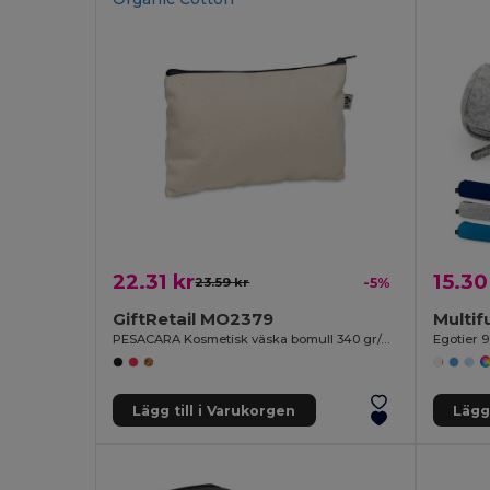
22.31 kr
15.30
23.59 kr
-5%
GiftRetail MO2379
PESACARA Kosmetisk väska bomull 340 gr/m²
Egotier 
Lägg till i Varukorgen
Lägg 