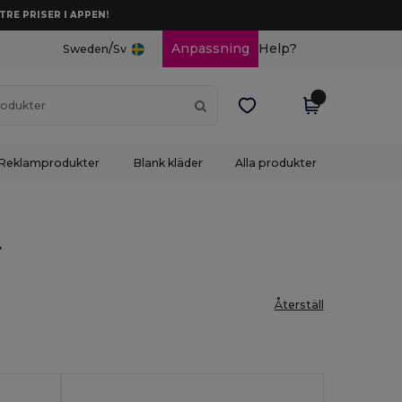
TRE PRISER I APPEN!
/
Anpassning
Help?
Sweden
Sv
Reklamprodukter
Blank kläder
Alla produkter
r
Återställ