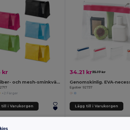
 kr
34.21 kr
35.17 kr
Mikrofiber- och mesh-sminkväska
92717
Egotier 92737
+2 Färger
till i Varukorgen
Lägg till i Varukorgen
kies