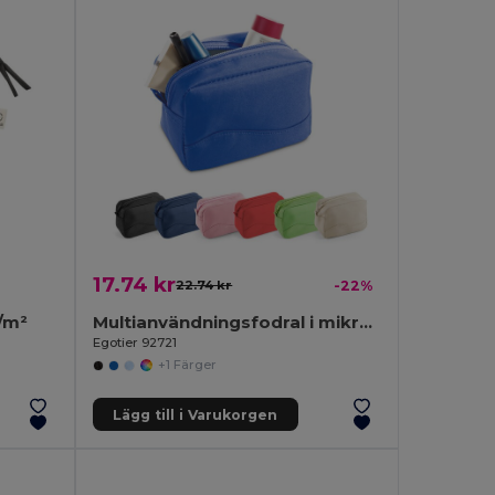
17.74 kr
22.74 kr
-22%
/m²
Multianvändningsfodral i mikrofiber
Egotier 92721
+1 Färger
Lägg till i Varukorgen