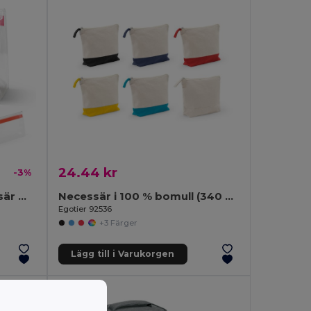
24.44 kr
-3%
Genomskinlig. EVA-necessär med dragkedja
Necessär i 100 % bomull (340 g/m²) i två färger
Egotier 92536
+3 Färger
Lägg till i Varukorgen