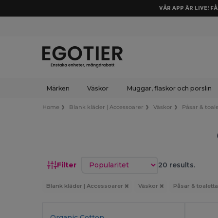
VÅR APP ÄR LIVE! F
Märken
Väskor
Muggar, flaskor och porslin
Home
Blank kläder | Accessoarer
Väskor
Påsar & toale
Sortera efter
Filter
20 results.
Blank kläder | Accessoarer
Väskor
Påsar & toaletta
Organic Cotton