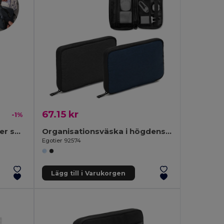
67.15 kr
-1%
600D återvunnen polyester sminkväska
Organisationsväska i högdensitets 600D återvunnen polyester med rymligt huvudfack för tekniska tillbehör
Egotier 92574
Lägg till i Varukorgen