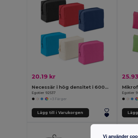
20.19 kr
25.93
Necessär i hög densitet i 600D polyester
Egotier 92537
Egotier 
+3 Färger
Lägg till i Varukorgen
Lägg 
Vi använder coo