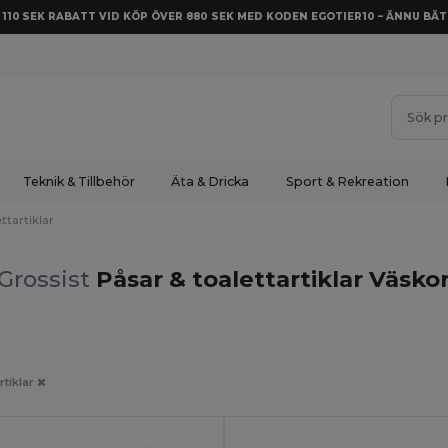
Å 110 SEK RABATT VID KÖP ÖVER 880 SEK MED KODEN EGOTIER10 – ÄNNU BÄT
Teknik & Tillbehör
Äta & Dricka
Sport & Rekreation
ttartiklar
Grossist
Påsar & toalettartiklar Väsko
rtiklar