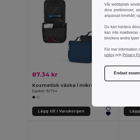
Vår webbplats använd
dina preferenser, a
anpassat innehåll, o
Du kan hantera dina 
kan inte inaktiveras
blockera andra typer
För mer information 
policy
och
Privacy Po
87.34 kr
13.39
Endast essent
Kosmetisk väska i mikrofiber med flera fickor
Lufttä
Egotier 92724
Egotier 
Lägg till i Varukorgen
Lägg 