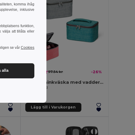
naliteten, komma ihåg
pplevelse, inklusive
ebbplatsens funktion,
lja att tillåta eller
nligen se vår
Cookies
71.72 kr
 alla
-23%
97.54 kr
-26%
Hög densitet 600D necessär med handtag
300D sminkväska med vadderat handtag
Egotier 92731
Lägg till i Varukorgen