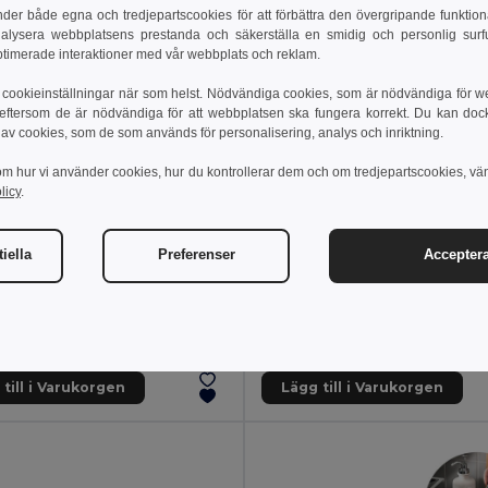
er både egna och tredjepartscookies för att förbättra den övergripande funktio
nalysera webbplatsens prestanda och säkerställa en smidig och personlig surfu
ptimerade interaktioner med vår webbplats och reklam.
cookieinställningar när som helst. Nödvändiga cookies, som är nödvändiga för w
 eftersom de är nödvändiga för att webbplatsen ska fungera korrekt. Du kan dock vä
 av cookies, som de som används för personalisering, analys och inriktning.
om hur vi använder cookies, hur du kontrollerar dem och om tredjepartscookies, vä
licy
.
 kr
66.30 kr
iella
Preferenser
Acceptera
86.28 kr
t EVA-necessär
92741
Egotier 92732
till i Varukorgen
Lägg till i Varukorgen