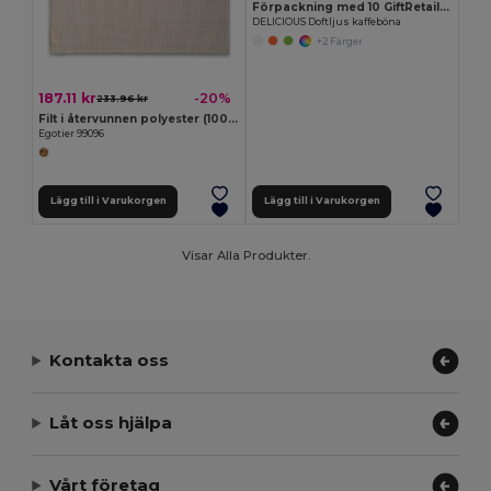
Förpackning med 10 GiftRetail IT2873
DELICIOUS Doftljus kaffeböna
+2 Färger
187.11 kr
-20%
233.96 kr
Filt i återvunnen polyester (100 % rPET) med en sydd detalj för tryck
Egotier 99096
Lägg till i Varukorgen
Lägg till i Varukorgen
Visar Alla Produkter.
Kontakta oss
Låt oss hjälpa
Vårt företag