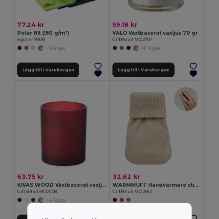
77.24 kr
59.18 kr
Polar filt (180 g/m²)
VALO Växtbaserat vaxljus 70 gr
Egotier 99051
GiftRetail MO2707
+1 Färger
+1 Färger
Lägg till i Varukorgen
Lägg till i Varukorgen
63.75 kr
32.62 kr
KIVAS WOOD Växtbaserat vaxljus 80 gr
WARMMUFF Handvärmare stickad polyester
GiftRetail MO2708
GiftRetail MO2667
+4 Färger