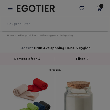
×
Egotier-app
Hämta app
Bättre priser i appen!
Home
Reklamprodukter
Hälsa & Hygien
Avslappning
Grossist
Brun Avslappning Hälsa & Hygien
Sortera efter
Filter
✓
8 results.