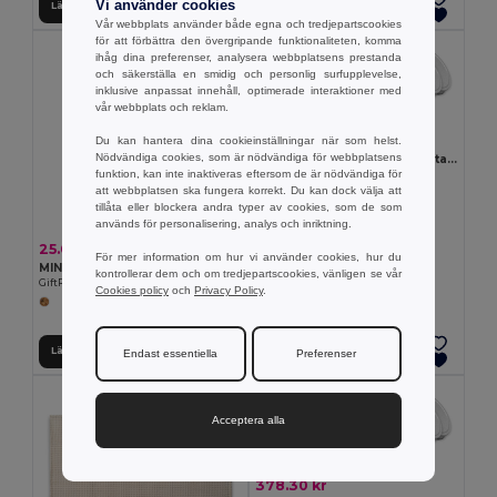
Vi använder cookies
Lägg till i Varukorgen
Lägg till i Varukorgen
Vår webbplats använder både egna och tredjepartscookies
för att förbättra den övergripande funktionaliteten, komma
MINSTA ANTAL: 100
ihåg dina preferenser, analysera webbplatsens prestanda
och säkerställa en smidig och personlig surfupplevelse,
inklusive anpassat innehåll, optimerade interaktioner med
vår webbplats och reklam.
3 113.00 kr
Du kan hantera dina cookieinställningar när som helst.
Nödvändiga cookies, som är nödvändiga för webbplatsens
Förpackning med 100 GiftRetail IT2873
funktion, kan inte inaktiveras eftersom de är nödvändiga för
DELICIOUS Doftljus kaffeböna
att webbplatsen ska fungera korrekt. Du kan dock välja att
+2 Färger
tillåta eller blockera andra typer av cookies, som de som
används för personalisering, analys och inriktning.
25.08 kr
För mer information om hur vi använder cookies, hur du
MINT KIT Odlingssats myntafrön
kontrollerar dem och om tredjepartscookies, vänligen se vår
GiftRetail MO2410
Cookies policy
och
Privacy Policy
.
Lägg till i Varukorgen
Lägg till i Varukorgen
Endast essentiella
Preferenser
MINSTA ANTAL: 10
Acceptera alla
378.30 kr