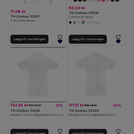
83.30 kr
71.08 kr
TH Clothes 30108
TH Clothes 30107
T-shirts för damer
T-shirts för damer
+24 Färger
Lägg till i Varukorgen
Lägg till i Varukorgen
133.56 kr
117.51 kr
-31%
-26%
192.74 kr
158.10 kr
TH Clothes 30261
TH Clothes 30263
Women's short-sleeved polo shirt in carded cotton
Women's short-sleeved polo shirt
Lägg till i Varukorgen
Lägg till i Varukorgen