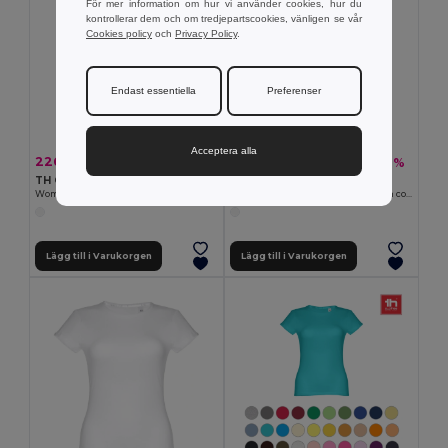
För mer information om hur vi använder cookies, hur du
kontrollerar dem och om tredjepartscookies, vänligen se vår
Cookies policy
och
Privacy Policy
.
Endast essentiella
Preferenser
Acceptera alla
226.21 kr
146.63 kr
-33%
-26%
337.88 kr
197.41 kr
TH Clothes 30257
TH Clothes 30144
Women's hooded full zipped sweatshirt
Women's long-sleeved polo shirt in cotton piqué and viscose with removable label
Lägg till i Varukorgen
Lägg till i Varukorgen