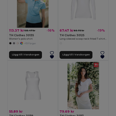
113.37 kr
67.47 kr
-16%
-19%
135.47 kr
83.73 kr
TH Clothes 30135
TH Clothes 30125
Women's polo shirt
Long-sleeved scoop neck fitted T-shirt for women. 100% carded cotton. White
+19 Färger
Lägg till i Varukorgen
Lägg till i Varukorgen
55.89 kr
79.69 kr
TH Clothes 30119
TH Clothes 30117