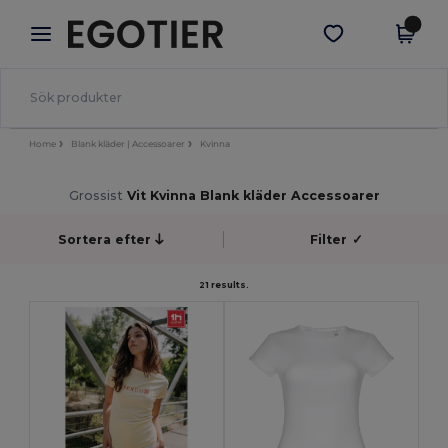
×
Egotier-app
Hämta app
Bättre priser i appen!
Home
Blank kläder | Accessoarer
Kvinna
Grossist
Vit Kvinna Blank kläder Accessoarer
Sortera efter
Filter
✓
21 results.