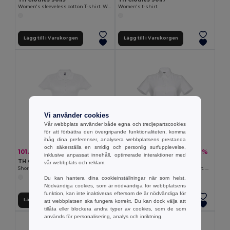
Women's sleeveless cotton T-shirt. White
Women's t-shirt
Lägg till i Varukorgen
Lägg till i Varukorgen
Vi använder cookies
Vår webbplats använder både egna och tredjepartscookies
för att förbättra den övergripande funktionaliteten, komma
ihåg dina preferenser, analysera webbplatsens prestanda
och säkerställa en smidig och personlig surfupplevelse,
101.36 kr
189.02 kr
-23%
-31%
132.49 kr
275.72 kr
inklusive anpassat innehåll, optimerade interaktioner med
TH Clothes 30134
TH Clothes 30201
vår webbplats och reklam.
Short-sleeved fitted polo for women in 100% cotton
Women's short-sleeved oxford shirt. White
Du kan hantera dina cookieinställningar när som helst.
Nödvändiga cookies, som är nödvändiga för webbplatsens
funktion, kan inte inaktiveras eftersom de är nödvändiga för
Lägg till i Varukorgen
Lägg till i Varukorgen
att webbplatsen ska fungera korrekt. Du kan dock välja att
tillåta eller blockera andra typer av cookies, som de som
används för personalisering, analys och inriktning.