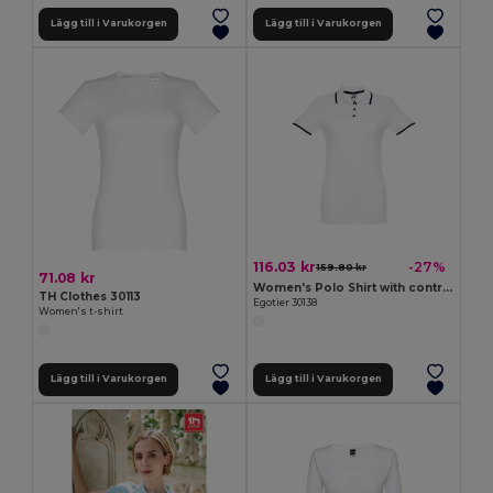
Lägg till i Varukorgen
Lägg till i Varukorgen
116.03 kr
-27%
159.80 kr
71.08 kr
Women's Polo Shirt with contrast colour trim and buttons
TH Clothes 30113
Egotier 30138
Women's t-shirt
Lägg till i Varukorgen
Lägg till i Varukorgen