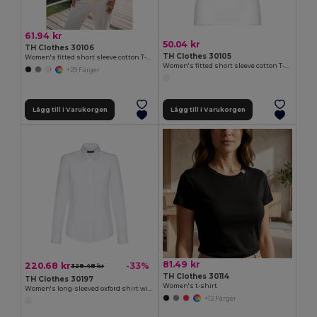
61.94 kr
50.04 kr
TH Clothes 30106
TH Clothes 30105
Women's fitted short sleeve cotton T-shirt
Women's fitted short sleeve cotton T-shirt. White
+29 Färger
Lägg till i Varukorgen
Lägg till i Varukorgen
81.49 kr
220.68 kr
-33%
329.48 kr
TH Clothes 30114
TH Clothes 30197
Women's t-shirt
Women's long-sleeved oxford shirt with pearl coloured buttons. White
+12 Färger