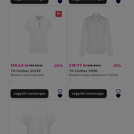
136.43 kr
218.77 kr
-26%
-31%
183.60 kr
318.86 kr
TH Clothes 30293
TH Clothes 30195
Women's technical polo
Women's long-sleeved shirt. White
Lägg till i Varukorgen
Lägg till i Varukorgen