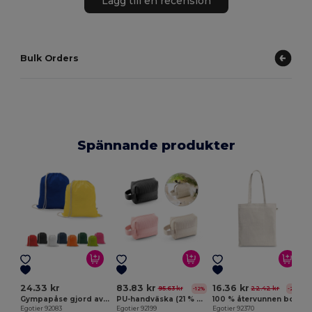
Lägg till en recension
Bulk Orders
Spännande produkter
E
24.33 kr
83.83 kr
16.36 kr
95.63 kr
22.42 kr
-12%
-27%
Gympapåse gjord av återvunnen bomull (70%) och polyester (30% rPET) (150 g/m²)
PU-handväska (21 % återvunnen PU och 30 % återvunnen polyester)
100 % återvunnen bomullspåse (180 g/m²)
Egotier 92083
Egotier 92199
Egotier 92370