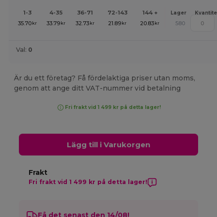
1-3
4-35
36-71
72-143
144 +
Lager
Kvantite
35.70
33.79
32.73
21.89
20.83
580
kr
kr
kr
kr
kr
Val:
0
Är du ett företag? Få fördelaktiga priser utan moms,
genom att ange ditt VAT-nummer vid betalning
Fri frakt vid 1 499 kr på detta lager!
Lägg till i Varukorgen
Frakt
Fri frakt vid 1 499 kr på detta lager!
Få det senast den 14/08!