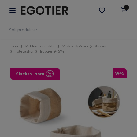
×
Egotier-app
Hämta app
Bättre priser i appen!
Home
Reklamprodukter
Väskor & Resor
Kassar
Toteväskor
Egotier 94574
W45
Skickas inom