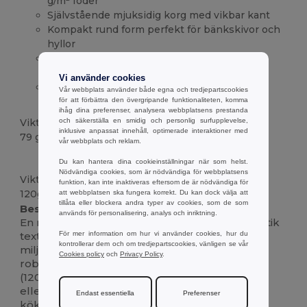
g/m² foder
Självstående mjuksidig korg med vikbar kant
Kompakt rund form perfekt för bänkskivor och
hyllor
Mångsidig användning: förvaringskorg eller
krukväxt för krukväxter
Vi använder cookies
Lätt,
återanvändbar
och lätt att platta till för
Vår webbplats använder både egna och tredjepartscookies
förvaring
för att förbättra den övergripande funktionaliteten, komma
ihåg dina preferenser, analysera webbplatsens prestanda
och säkerställa en smidig och personlig surfupplevelse,
Vikt
inklusive anpassat innehåll, optimerade interaktioner med
79 g.
vår webbplats och reklam.
Högt lager
Du kan hantera dina cookieinställningar när som helst.
Nödvändiga cookies, som är nödvändiga för webbplatsens
Vikt
funktion, kan inte inaktiveras eftersom de är nödvändiga för
120g/m²
att webbplatsen ska fungera korrekt. Du kan dock välja att
tillåta eller blockera andra typer av cookies, som de som
Beskrivning :
används för personalisering, analys och inriktning.
En mångsidig förvaringskorg som blandar rustik
För mer information om hur vi använder cookies, hur du
textur med mjukt tyg för en enkelt snygg,
kontrollerar dem och om tredjepartscookies, vänligen se vår
miljövänlig organisatör. Den är tillverkad av
Cookies policy
och
Privacy Policy
.
robust jute (260 g/m²) och
bomull
som andas
(120 g/m²) och står snyggt på diskar, skrivbord
eller hyllor för att samla toalettartiklar,
Endast essentiella
Preferenser
köksredskap, hantverkstillbehör eller