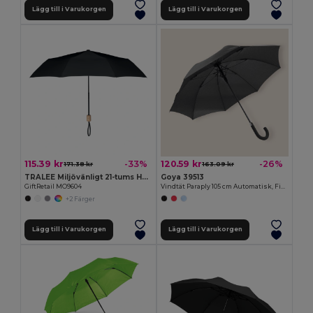
Lägg till i Varukorgen
Lägg till i Varukorgen
115.39 kr
120.59 kr
-33%
-26%
171.38 kr
163.09 kr
TRALEE Miljövänligt 21-tums Hopfällbart Paraply med Trähandtag
Goya 39513
GiftRetail MO9604
Vindtät Paraply 105 cm Automatisk, Fiberglas BREEZE
+2 Färger
Lägg till i Varukorgen
Lägg till i Varukorgen