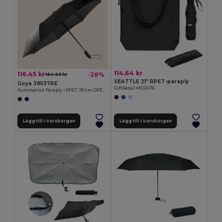
114.64 kr
116.45 kr
-28%
162.03 kr
SEATTLE 21" RPET-paraply
Goya 38537RE
GiftRetail MO2476
Automatisk Paraply i RPET, 95 cm OPEN&CLOSE
Lägg till i Varukorgen
Lägg till i Varukorgen