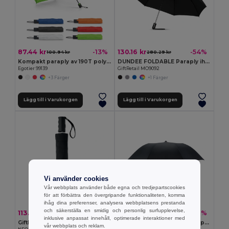
87.44 kr
130.16 kr
-13%
-54%
100.94 kr
280.29 kr
Kompakt paraply av 190T polyester med automatisk öppning
DUNDEE FOLDABLE Paraply ihopfällbart 23 tum
Egotier 99139
GiftRetail MO9092
+3 Färger
+1 Färger
Lägg till i Varukorgen
Lägg till i Varukorgen
Vi använder cookies
Vår webbplats använder både egna och tredjepartscookies
för att förbättra den övergripande funktionaliteten, komma
ihåg dina preferenser, analysera webbplatsens prestanda
och säkerställa en smidig och personlig surfupplevelse,
113.58 kr
107.95 kr
-33%
-32%
168.83 kr
159.27 kr
inklusive anpassat innehåll, optimerade interaktioner med
GiftRetail MO8584
HAARLEM 21'' paraply auto-öppning
vår webbplats och reklam.