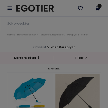
×
Egotier-app
Hämta app
Bättre priser i appen!
Home
Reklamprodukter
Paraplyer & regnkläder
Paraplyer
Vikbar
Grossist
Vikbar Paraplyer
Sortera efter
Filter
✓
17 results.