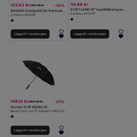
116.88 kr
129.63 kr
-46%
239.49 kr
PORTLAND 19" hopfällbart paraply
BAYANG Solskydd för framruta bil
GiftRetail MO2477
GiftRetail MO6783
Lägg till i Varukorgen
Lägg till i Varukorgen
198.16 kr
-26%
268.28 kr
Nordic Drift ND160.01
Nordic Drift Trail 27" AWARE™ RPET Stormparaply, UPF 50+
Lägg till i Varukorgen