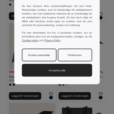
NEON 21 tum vikbart paraply
GiftRetail MO8775
+3 Färger
Du kan hantera dina cookieinställningar när som helst.
Nödvändiga cookies, som är nödvändiga för webbplatsens
funktion, kan inte inaktiveras eftersom de är nödvändiga för
Lägg till i Varukorgen
Lägg till i Varukorgen
att webbplatsen ska fungera korrekt. Du kan dock välja att
tillåta eller blockera andra typer av cookies, som de som
används för personalisering, analys och inriktning.
För mer information om hur vi använder cookies, hur du
kontrollerar dem och om tredjepartscookies, vänligen se vår
Cookies policy
och
Privacy Policy
.
Endast essentiella
Preferenser
Acceptera alla
130.16 kr
159.06 kr
-31%
-42%
187.96 kr
272.64 kr
Goya 52517
LEEDS 23'' RPET kompaktparaply
Automatisk Paraply 131cm, Pongee, Vindtålig MOOSE
GiftRetail MO6265
Lägg till i Varukorgen
Lägg till i Varukorgen