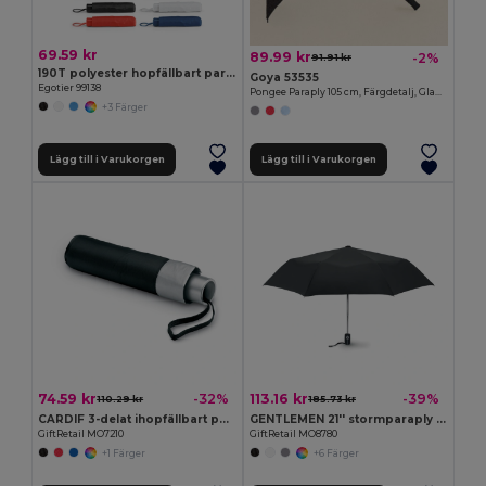
69.59 kr
89.99 kr
-2%
91.91 kr
190T polyester hopfällbart paraply
Goya 53535
Egotier 99138
Pongee Paraply 105 cm, Färgdetalj, Glasfiber RUA
+3 Färger
Lägg till i Varukorgen
Lägg till i Varukorgen
74.59 kr
113.16 kr
-32%
-39%
110.29 kr
185.73 kr
CARDIF 3-delat ihopfällbart paraply
GENTLEMEN 21'' stormparaply auto-öppning
GiftRetail MO7210
GiftRetail MO8780
+1 Färger
+6 Färger