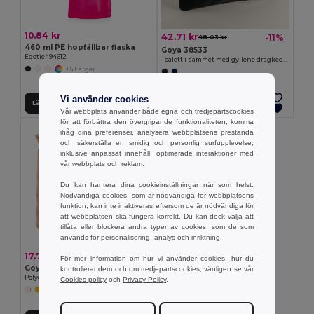
10.84 kr
42.71 kr
-11%
48.03 kr
460 ml PE hopfällbar flaska
Goya 38533
Egotier 94612
Toalett i sammet med gyllene dragkedja CARPET
+5 Färger
Vi använder cookies
Lägg till i Varukorgen
Lägg till i Varukorgen
Vår webbplats använder både egna och tredjepartscookies
för att förbättra den övergripande funktionaliteten, komma
ihåg dina preferenser, analysera webbplatsens prestanda
och säkerställa en smidig och personlig surfupplevelse,
inklusive anpassat innehåll, optimerade interaktioner med
vår webbplats och reklam.
Du kan hantera dina cookieinställningar när som helst.
Nödvändiga cookies, som är nödvändiga för webbplatsens
funktion, kan inte inaktiveras eftersom de är nödvändiga för
att webbplatsen ska fungera korrekt. Du kan dock välja att
tillåta eller blockera andra typer av cookies, som de som
används för personalisering, analys och inriktning.
17.74 kr
För mer information om hur vi använder cookies, hur du
Goya 52018
kontrollerar dem och om tredjepartscookies, vänligen se vår
Polyester necessär med handduksstruktur CAICOS
Cookies policy
och
Privacy Policy
.