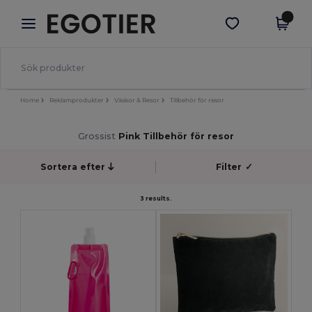
×
Egotier-app
Hämta app
Bättre priser i appen!
Home
Reklamprodukter
Väskor & Resor
Tillbehör för resor
Grossist
Pink Tillbehör för resor
Sortera efter
Filter
✓
3 results.