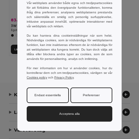
Vår webbplats använder både egna och tredjepartscookies
för att förbättra den övergripande funktionaliteten, komma
ihåg dina preferenser, analysera webbplatsens prestanda
och säkerställa en smidig och personlig surfupplevelse,
83.73 kr
-16%
99.24 kr
inklusive anpassat innehåll, optimerade interaktioner med
3W bärbar högtalare med 4h30m batteritid på återvunnen ABS (100 % rABS)
vår webbplats och reklam.
Egotier 97176
Du kan hantera dina cookieinställningar när som helst.
+1 Färger
Nödvändiga cookies, som är nödvändiga för webbplatsens
funktion, kan inte inaktiveras eftersom de är nödvändiga för
att webbplatsen ska fungera korrekt. Du kan dock välja att
Lägg till i Varukorgen
tillåta eller blockera andra typer av cookies, som de som
används för personalisering, analys och inriktning.
Visar Alla Produkter.
För mer information om hur vi använder cookies, hur du
kontrollerar dem och om tredjepartscookies, vänligen se vår
Cookies policy
och
Privacy Policy
.
Kontakta oss
Endast essentiella
Preferenser
Låt oss hjälpa
Acceptera alla
Vårt företag