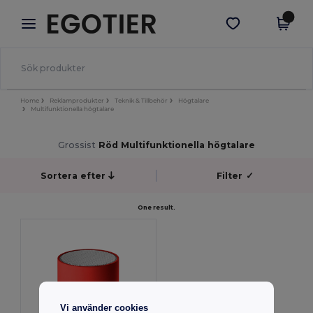
×
Egotier-app
Hämta app
Bättre priser i appen!
Home
Reklamprodukter
Teknik & Tillbehör
Högtalare
Multifunktionella högtalare
Grossist
Röd Multifunktionella högtalare
Sortera efter
Filter
✓
One result.
Vi använder cookies