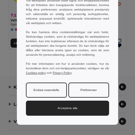
Vår webbplats använder både egna och tredjepartscookies
för att förbättra den övergripande funktionaliteten, komma
ihåg dina preferenser, analysera webbplatsens prestanda
och säkerställa en smidig och personlig surfupplevelse,
7.23 kr
13.60 kr
inklusive anpassat innehåll, optimerade interaktioner med
Vattentät poncho
Vattentät poncho
vår webbplats och reklam.
Egotier 99213
Egotier 99214
+2 Färger
+1 Färger
Du kan hantera dina cookieinställningar när som helst.
Nödvändiga cookies, som är nödvändiga för webbplatsens
funktion, kan inte inaktiveras eftersom de är nödvändiga för
Lägg till i Varukorgen
Lägg till i Varukorgen
att webbplatsen ska fungera korrekt. Du kan dock välja att
tillåta eller blockera andra typer av cookies, som de som
används för personalisering, analys och inriktning.
Visar Alla Produkter.
För mer information om hur vi använder cookies, hur du
kontrollerar dem och om tredjepartscookies, vänligen se vår
Cookies policy
och
Privacy Policy
.
Kontakta oss
Endast essentiella
Preferenser
Låt oss hjälpa
Acceptera alla
Vårt företag