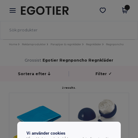
×
Egotier-app
Hämta app
Bättre priser i appen!
Home
Reklamprodukter
Paraplyer & regnkläder
Regnkläder
Regnponcho
Grossist
Egotier Regnponcho Regnkläder
Sortera efter
Filter
✓
2 results.
Vi använder cookies