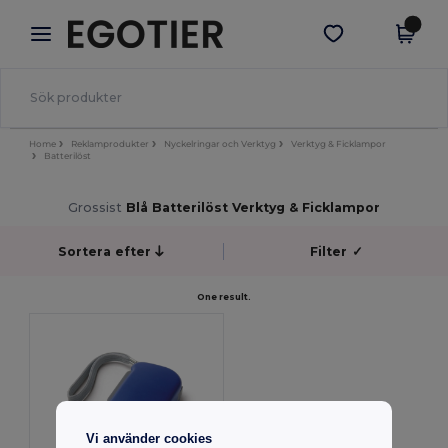
×
Egotier-app
Hämta app
Bättre priser i appen!
Home
Reklamprodukter
Nyckelringar och Verktyg
Verktyg & Ficklampor
Batterilöst
Grossist
Blå Batterilöst Verktyg & Ficklampor
Sortera efter
Filter
✓
One result.
Vi använder cookies