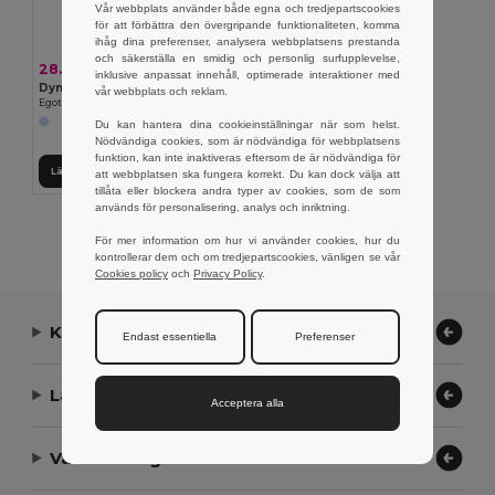
Vår webbplats använder både egna och tredjepartscookies
för att förbättra den övergripande funktionaliteten, komma
ihåg dina preferenser, analysera webbplatsens prestanda
och säkerställa en smidig och personlig surfupplevelse,
28.37 kr
inklusive anpassat innehåll, optimerade interaktioner med
Dynamo fackla med 3 lysdioder
vår webbplats och reklam.
Egotier 94720
Du kan hantera dina cookieinställningar när som helst.
Nödvändiga cookies, som är nödvändiga för webbplatsens
funktion, kan inte inaktiveras eftersom de är nödvändiga för
Lägg till i Varukorgen
att webbplatsen ska fungera korrekt. Du kan dock välja att
tillåta eller blockera andra typer av cookies, som de som
används för personalisering, analys och inriktning.
Visar Alla Produkter.
För mer information om hur vi använder cookies, hur du
kontrollerar dem och om tredjepartscookies, vänligen se vår
Cookies policy
och
Privacy Policy
.
Kontakta oss
Endast essentiella
Preferenser
Låt oss hjälpa
Acceptera alla
Vårt företag