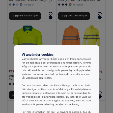
Twillbyxor med flera fickor (200g/m²), i bomull (35%) och polyester (65%)
Tvåfärgad pikétröja (150g/m²) med korta ärmar, i bomull (55%) och polyester (45%)
+1 Färger
+1 Färger
Lägg till i Varukorgen
Lägg till i Varukorgen
Vi använder cookies
Vår webbplats använder både egna och tredjepartscookies
för att förbättra den övergripande funktionaliteten, komma
ihåg dina preferenser, analysera webbplatsens prestanda
och säkerställa en smidig och personlig surfupplevelse,
132.28 kr
487.90 kr
-27%
-37%
181.79 kr
774.99 kr
inklusive anpassat innehåll, optimerade interaktioner med
Velilla 36141
Velilla 36077
vår webbplats och reklam.
Bird-eye pike (140g/m²) med korta ärmar, i polyester (100%)
Regndräkt (130g/m²), i polyester (100%) med PU-beläggning
+1 Färger
Du kan hantera dina cookieinställningar när som helst.
Nödvändiga cookies, som är nödvändiga för webbplatsens
funktion, kan inte inaktiveras eftersom de är nödvändiga för
Lägg till i Varukorgen
Lägg till i Varukorgen
att webbplatsen ska fungera korrekt. Du kan dock välja att
tillåta eller blockera andra typer av cookies, som de som
används för personalisering, analys och inriktning.
För mer information om hur vi använder cookies, hur du