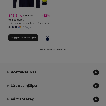
246.61 kr
-42%
428.51 kr
Velilla 36140
Tvåfärgad pikétröja (150g/m²) med långa ärmar, i bomull (55%) och polyester (45%)
+1 Färger
Lägg till i Varukorgen
Visar Alla Produkter.
Kontakta oss
Låt oss hjälpa
Vårt företag