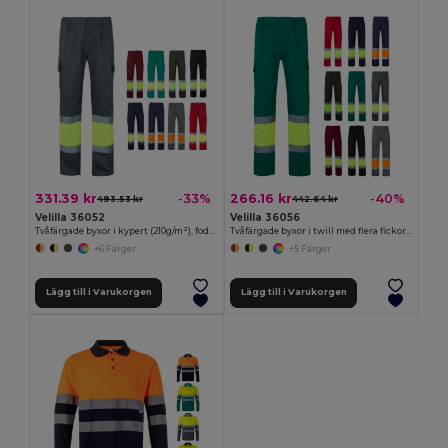
331.39 kr
266.16 kr
-33%
-40%
493.53 kr
442.64 kr
Velilla 36052
Velilla 36056
Tvåfärgade byxor i kypert (210g/m²), fodrade, flerfickor, i bomull (20%) och polyester (80%)
Tvåfärgade byxor i twill med flera fickor (210g/m²), i bomull (20%) och polyester (80%)
+6 Färger
+5 Färger
Lägg till i Varukorgen
Lägg till i Varukorgen