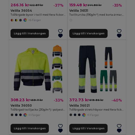
266.16 kr
159.48 kr
-37%
-35%
422.87 kr
244.80 kr
Velilla 36054
Velilla 36131
Tvåfärgade byxor i twill med flera fickor (210g/m²), i bomull (20%) och polyester (80%)
Twilltunika (190g/m²) med korta ärmar, i polyester (65%) och bomull (35%)
+6 Färger
Lägg till i Varukorgen
Lägg till i Varukorgen
308.23 kr
372.73 kr
-33%
-40%
459.11 kr
619.86 kr
Velilla 36050
Velilla 36021
Tvåfärgad twilljacka (210g/m²) i polyester (80%) och bomull (20%)
Tvåfärgade stretchbyxor med flera fickor (240g/m²), i bomull (46%), EME (38%) och polyester (16%)
+1 Färger
+1 Färger
Lägg till i Varukorgen
Lägg till i Varukorgen