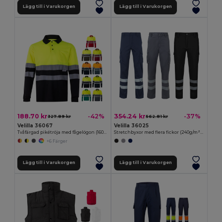
Lägg till i Varukorgen
Lägg till i Varukorgen
188.70 kr
354.24 kr
-42%
-37%
327.89 kr
562.81 kr
Velilla 36067
Velilla 36025
Tvåfärgad pikétröja med fågelögon (160g/m²) med långa ärmar, i polyester (100%)
Stretchbyxor med flera fickor (240g/m²), i bomull (46%), EME (38%) och polyester (16%)
+6 Färger
Lägg till i Varukorgen
Lägg till i Varukorgen