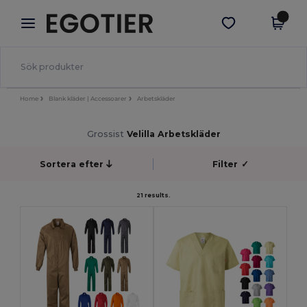
×
Egotier-app
Hämta app
Bättre priser i appen!
Home
Blank kläder | Accessoarer
Arbetskläder
Grossist
Velilla Arbetskläder
Sortera efter
Filter
✓
21 results.