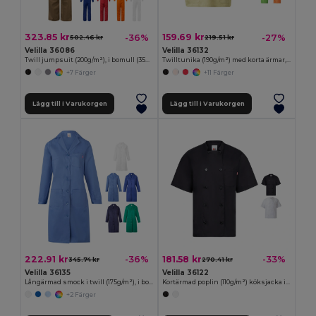
323.85 kr
159.69 kr
-36%
-27%
502.46 kr
219.51 kr
Velilla 36086
Velilla 36132
Twill jumpsuit (200g/m²), i bomull (35%) och polyester (65%)
Twilltunika (190g/m²) med korta ärmar, i polyester (65%) och bomull (35%)
+7 Färger
+11 Färger
Lägg till i Varukorgen
Lägg till i Varukorgen
222.91 kr
181.58 kr
-36%
-33%
345.74 kr
270.41 kr
Velilla 36135
Velilla 36122
Långärmad smock i twill (175g/m²), i bomullstwill (35%) och polyester (65%)
Kortärmad poplin (110g/m²) köksjacka i bomull (35%) och polyester (65%)
+2 Färger