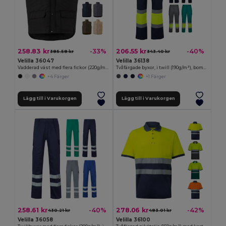
258.83 kr
206.55 kr
-33%
-40%
385.58 kr
343.40 kr
Velilla 36047
Velilla 36138
Vadderad väst med flera fickor (220g/m²), i polyester (100%)
Tvåfärgade byxor, i twill (190g/m²), bomull (20%) och polyester (80%)
+4 Färger
+1 Färger
Lägg till i Varukorgen
Lägg till i Varukorgen
258.61 kr
278.06 kr
-40%
-42%
430.21 kr
483.01 kr
Velilla 36058
Velilla 36100