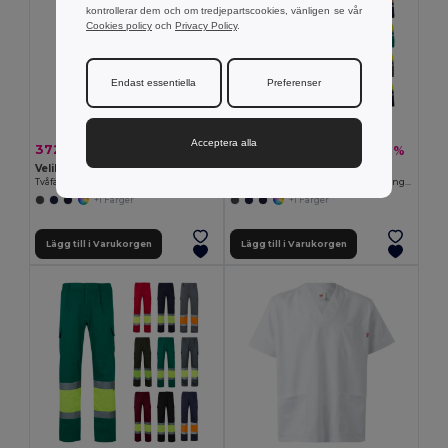
kontrollerar dem och om tredjepartscookies, vänligen se vår
Cookies policy
och
Privacy Policy
.
Endast essentiella
Preferenser
Acceptera alla
372.73 kr
246.61 kr
-42%
-42%
647.59 kr
428.51 kr
Velilla 36087
Velilla 36139
Tvåfärgade stretchbyxor med flera fickor (240g/m²), i bomull (46%), EME (38%) och polyester (16%)
Tvåfärgad pikétröja (150g/m²) med långa ärmar, i bomull (55%) och polyester (45%)
+1 Färger
+1 Färger
Lägg till i Varukorgen
Lägg till i Varukorgen