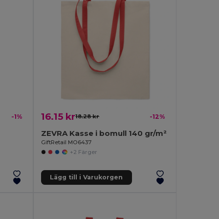
16.15 kr
-1%
18.28 kr
-12%
ZEVRA Kasse i bomull 140 gr/m²
GiftRetail MO6437
+2 Färger
Lägg till i Varukorgen