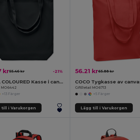
 kr
56.21 kr
55.46 kr
-21%
65.88 kr
RASSA COLOURED Kasse i canvas, 270 gr/m²
il MO6442
GiftRetail MO6713
+13 Färger
+5 Färger
till i Varukorgen
Lägg till i Varukorgen