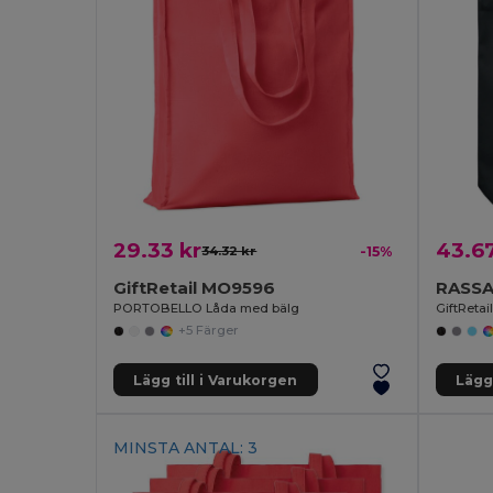
29.33 kr
43.67
34.32 kr
-15%
GiftRetail MO9596
PORTOBELLO Låda med bälg
GiftReta
+5 Färger
Lägg till i Varukorgen
Lägg 
MINSTA ANTAL: 3