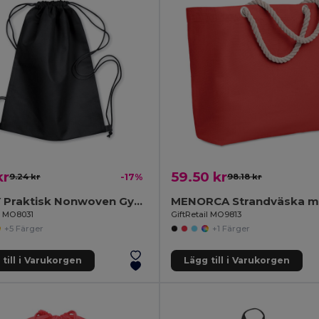
kr
59.50 kr
9.24 kr
-17%
98.18 kr
DAFFY Praktisk Nonwoven Gympåse med Dragsko
il MO8031
GiftRetail MO9813
+5 Färger
+1 Färger
till i Varukorgen
Lägg till i Varukorgen