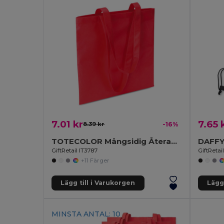
7.01 kr
7.65 
8.39 kr
-16%
TOTECOLOR Mångsidig Återanvändbar Shopping- och Strandväska
GiftRetail IT3787
GiftReta
+11 Färger
Lägg till i Varukorgen
Lägg 
MINSTA ANTAL: 10