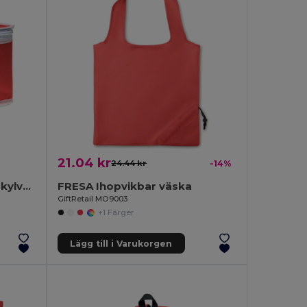
21.04 kr
24.44 kr
-14%
PROMOCOOL Non-woven kylväska
FRESA Ihopvikbar väska
GiftRetail MO9003
+1 Färger
Lägg till i Varukorgen