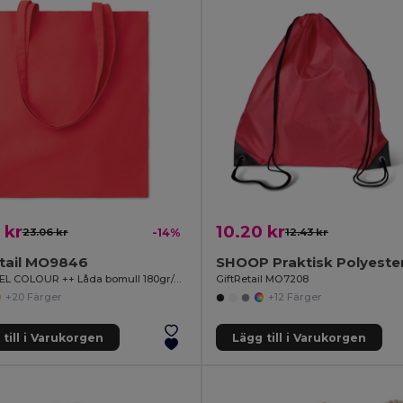
 kr
10.20 kr
23.06 kr
-14%
12.43 kr
etail MO9846
COTTONEL COLOUR ++ Låda bomull 180gr/m2
GiftRetail MO7208
+20 Färger
+12 Färger
till i Varukorgen
Lägg till i Varukorgen