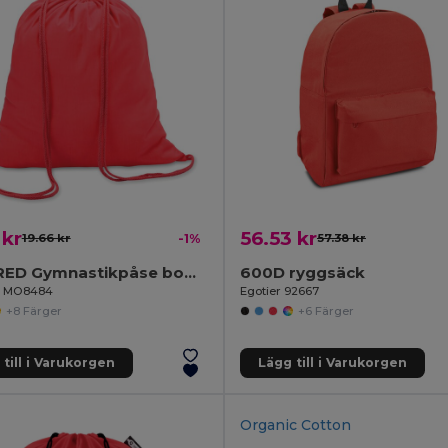
 kr
56.53 kr
19.66 kr
-1%
57.38 kr
COLORED Gymnastikpåse bomull 100gsm
600D ryggsäck
il MO8484
Egotier 92667
+8 Färger
+6 Färger
till i Varukorgen
Lägg till i Varukorgen
Organic Cotton