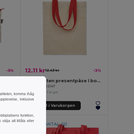
12.11 kr
-5%
12.43 kr
-3%
CHISAI Liten presentpåse i bomull
PESACARA Kosmetisk väska bomull 340 gr/m²
GiftRetail MO2147
+1 Färger
naliteten, komma ihåg
pplevelse, inklusive
Lägg till i Varukorgen
ebbplatsens funktion,
lja att tillåta eller
MINSTA ANTAL: 50