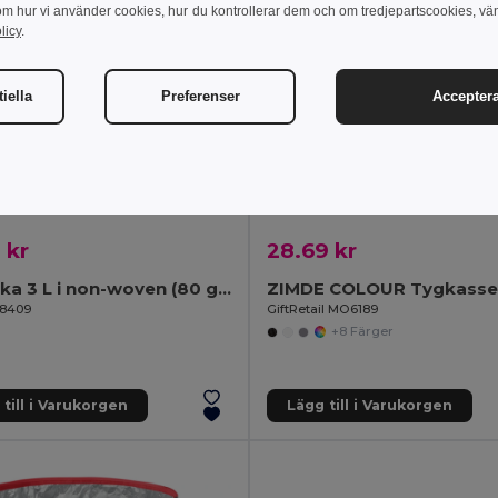
om hur vi använder cookies, hur du kontrollerar dem och om tredjepartscookies, vä
licy
.
iella
Preferenser
Acceptera
 kr
28.69 kr
Kylväska 3 L i non-woven (80 g/m²)
98409
GiftRetail MO6189
+8 Färger
till i Varukorgen
Lägg till i Varukorgen