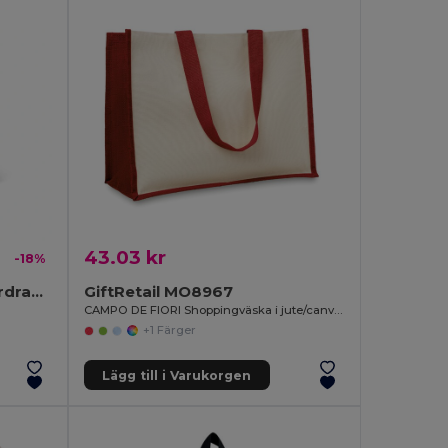
43.03 kr
-18%
SHOOP Praktisk Polyesterdragsko Väska för Utflykter
GiftRetail MO8967
CAMPO DE FIORI Shoppingväska i jute/canvas
+1 Färger
Lägg till i Varukorgen