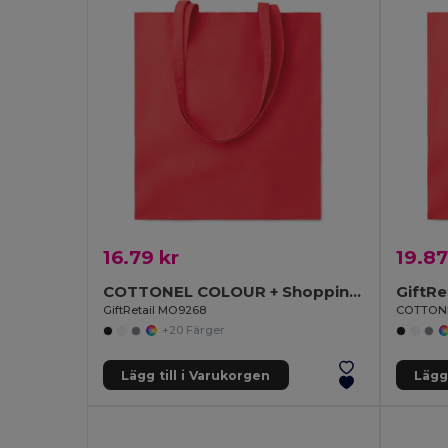
16.79 kr
19.87
COTTONEL COLOUR + Shopping väska 140 gr/m3
GiftR
GiftRetail MO9268
+20 Färger
Lägg till i Varukorgen
Lägg 