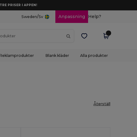
TRE PRISER I APPEN!
/
Anpassning
Help?
Sweden
Sv
Reklamprodukter
Blank kläder
Alla produkter
Återställ