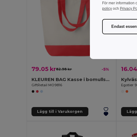
För mer information 
policy
och
Privacy Po
Endast essent
79.05 kr
16.04
82.98 kr
-5%
KLEUREN BAG Kasse i bomullscanvas 280gr/m2
GiftRetail MO9816
Egotier 
Lägg till i Varukorgen
Lägg 