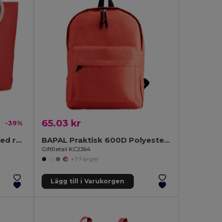
65.03 kr
-39%
MENORCA Strandväska med rephandtag
BAPAL Praktisk 600D Polyester Ryggsäck med Ficka
GiftRetail KC2364
+7 Färger
Lägg till i Varukorgen