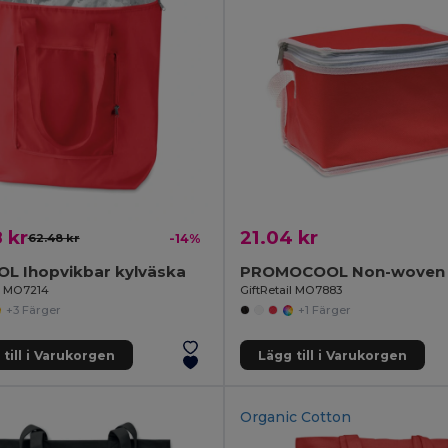
 kr
21.04 kr
62.48 kr
-14%
OL Ihopvikbar kylväska
il MO7214
GiftRetail MO7883
+3 Färger
+1 Färger
till i Varukorgen
Lägg till i Varukorgen
Organic Cotton