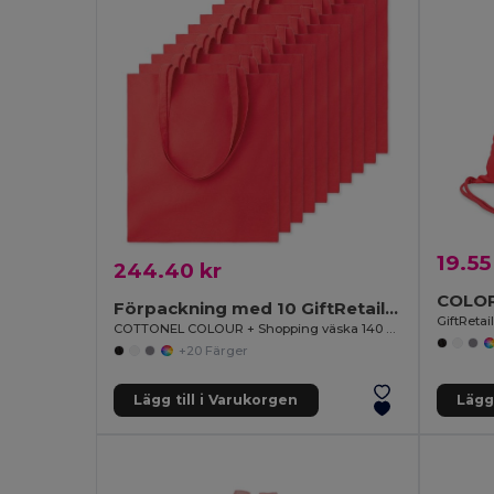
19.55
244.40 kr
Förpackning med 10 GiftRetail MO9268
GiftReta
COTTONEL COLOUR + Shopping väska 140 gr/m3
+20 Färger
Lägg till i Varukorgen
Lägg 