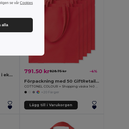
nligen se vår
Cookies
 alla
791.50 kr
828.75 kr
-4%
ZIMDE COLOUR Tygkasse i ekologisk bomull
Förpackning med 50 GiftRetail MO9268
COTTONEL COLOUR + Shopping väska 140 gr/m3
+20 Färger
Lägg till i Varukorgen