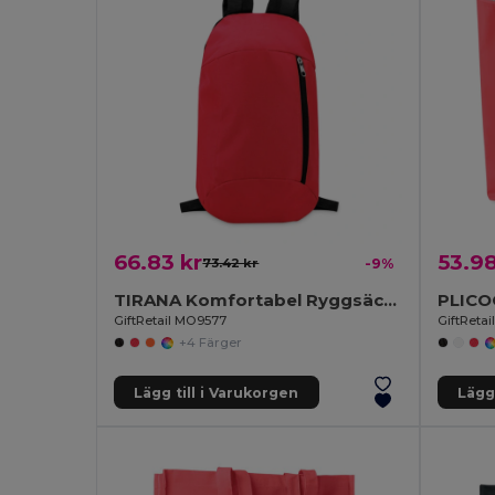
66.83 kr
53.98
73.42 kr
-9%
TIRANA Komfortabel Ryggsäck med Framficka i Polyester
PLICO
GiftRetail MO9577
GiftReta
+4 Färger
Lägg till i Varukorgen
Lägg 