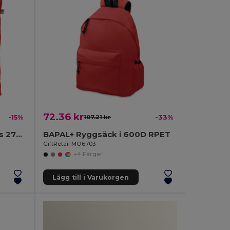
72.36 kr
-15%
107.21 kr
-33%
COCO Tygkasse av canvas 270 gr/m²
BAPAL+ Ryggsäck i 600D RPET
GiftRetail MO6703
+4 Färger
Lägg till i Varukorgen