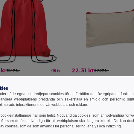
 kr
22.31 kr
15.19 kr
-16%
23.59 kr
etail MO9440
GiftRetail MO2379
T Gymnastikväska i 190T RPET
kies
+8 Färger
er både egna och tredjepartscookies för att förbättra den övergripande funktio
nalysera webbplatsens prestanda och säkerställa en smidig och personlig surfu
ptimerade interaktioner med vår webbplats och reklam.
till i Varukorgen
Lägg till i Varukorgen
cookieinställningar när som helst. Nödvändiga cookies, som är nödvändiga för w
 eftersom de är nödvändiga för att webbplatsen ska fungera korrekt. Du kan dock vä
Organic Cotton
 av cookies, som de som används för personalisering, analys och inriktning.