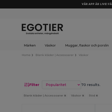
VÅR APP ÄR LIVE! F
Märken
Väskor
Muggar, flaskor och porslin
Home
Blank kläder | Accessoarer
Väskor
Sortera efter
Filter
70 results.
Blank kläder | Accessoarer
Väskor
Röd