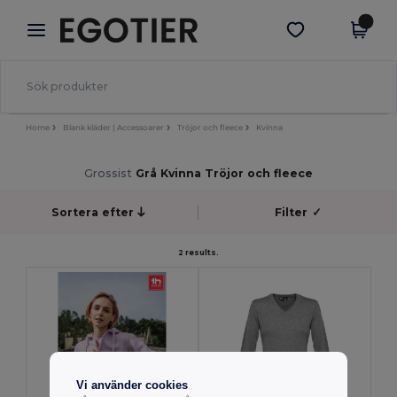
×
Egotier-app
Hämta app
Bättre priser i appen!
Home
Blank kläder | Accessoarer
Tröjor och fleece
Kvinna
Grossist
Grå Kvinna Tröjor och fleece
Sortera efter
Filter
✓
2 results.
Vi använder cookies