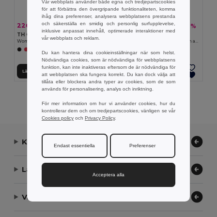
Vår webbplats använder både egna och tredjepartscookies
för att förbättra den övergripande funktionaliteten, komma
ihåg dina preferenser, analysera webbplatsens prestanda
och säkerställa en smidig och personlig surfupplevelse,
226.21 kr
244.69 kr
-36%
-31%
353.71 kr
356.79 kr
inklusive anpassat innehåll, optimerade interaktioner med
TH Clothes 30162
TH Clothes 30150
vår webbplats och reklam.
Women's hoodie in cotton and polyester with full zip
V-neck pullover for women in cotton and polyamide
+6 Färger
+1 Färger
Du kan hantera dina cookieinställningar när som helst.
Nödvändiga cookies, som är nödvändiga för webbplatsens
funktion, kan inte inaktiveras eftersom de är nödvändiga för
Lägg till i Varukorgen
Lägg till i Varukorgen
att webbplatsen ska fungera korrekt. Du kan dock välja att
tillåta eller blockera andra typer av cookies, som de som
används för personalisering, analys och inriktning.
Visar Alla Produkter.
För mer information om hur vi använder cookies, hur du
kontrollerar dem och om tredjepartscookies, vänligen se vår
Cookies policy
och
Privacy Policy
.
Kontakta oss
Endast essentiella
Preferenser
Låt oss hjälpa
Acceptera alla
Vårt företag