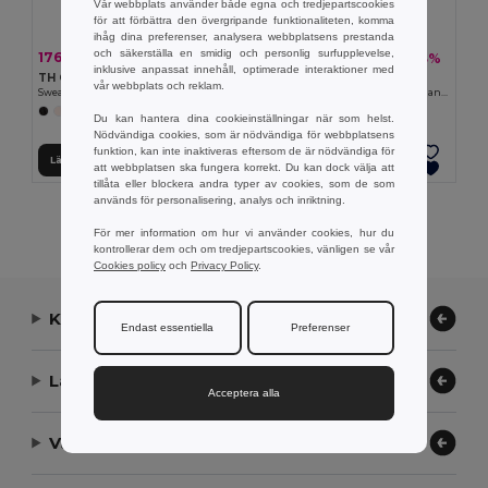
Vår webbplats använder både egna och tredjepartscookies
för att förbättra den övergripande funktionaliteten, komma
ihåg dina preferenser, analysera webbplatsens prestanda
och säkerställa en smidig och personlig surfupplevelse,
176.16 kr
152.47 kr
-36%
-23%
275.29 kr
196.99 kr
inklusive anpassat innehåll, optimerade interaktioner med
TH Clothes 30174
TH Clothes 30287
vår webbplats och reklam.
Sweatshirt for kids (unisex)
Kid's sweatshirt in recycled cotton and polyester
+8 Färger
+4 Färger
Du kan hantera dina cookieinställningar när som helst.
Nödvändiga cookies, som är nödvändiga för webbplatsens
funktion, kan inte inaktiveras eftersom de är nödvändiga för
Lägg till i Varukorgen
Lägg till i Varukorgen
att webbplatsen ska fungera korrekt. Du kan dock välja att
tillåta eller blockera andra typer av cookies, som de som
används för personalisering, analys och inriktning.
Visar Alla Produkter.
För mer information om hur vi använder cookies, hur du
kontrollerar dem och om tredjepartscookies, vänligen se vår
Cookies policy
och
Privacy Policy
.
Kontakta oss
Endast essentiella
Preferenser
Låt oss hjälpa
Acceptera alla
Vårt företag