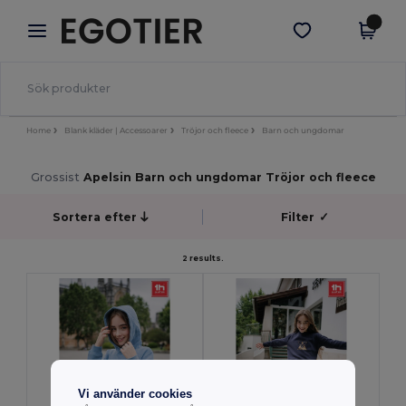
×
Egotier-app
Hämta app
Bättre priser i appen!
Home
Blank kläder | Accessoarer
Tröjor och fleece
Barn och ungdomar
Grossist
Apelsin Barn och ungdomar Tröjor och fleece
Sortera efter
Filter
✓
2 results.
Vi använder cookies