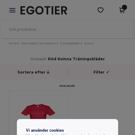
×
Egotier-app
Hämta app
Bättre priser i appen!
Home
Blank kläder | Accessoarer
Träningskläder
Kvinna
Grossist
Röd Kvinna Träningskläder
Sortera efter
Filter
✓
One result.
Vi använder cookies