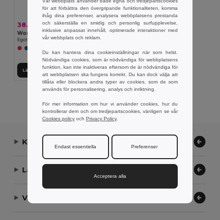
Vår webbplats använder både egna och tredjepartscookies
för att förbättra den övergripande funktionaliteten, komma
ihåg dina preferenser, analysera webbplatsens prestanda
och säkerställa en smidig och personlig surfupplevelse,
38.78 kr
inklusive anpassat innehåll, optimerade interaktioner med
Women's sports t-shirt
vår webbplats och reklam.
Egotier 30128
Du kan hantera dina cookieinställningar när som helst.
Nödvändiga cookies, som är nödvändiga för webbplatsens
funktion, kan inte inaktiveras eftersom de är nödvändiga för
Lägg till i Varukorgen
att webbplatsen ska fungera korrekt. Du kan dock välja att
tillåta eller blockera andra typer av cookies, som de som
används för personalisering, analys och inriktning.
Visar Alla Produkter.
För mer information om hur vi använder cookies, hur du
kontrollerar dem och om tredjepartscookies, vänligen se vår
Cookies policy
och
Privacy Policy
.
Kontakta oss
Endast essentiella
Preferenser
Låt oss hjälpa
Acceptera alla
Vårt företag