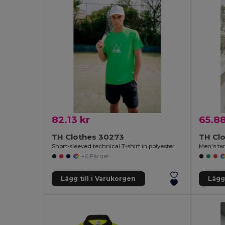
82.13 kr
65.88
TH Clothes 30273
TH Cl
Short-sleeved technical T-shirt in polyester
Men's ta
+6 Färger
Lägg till i Varukorgen
Lägg 