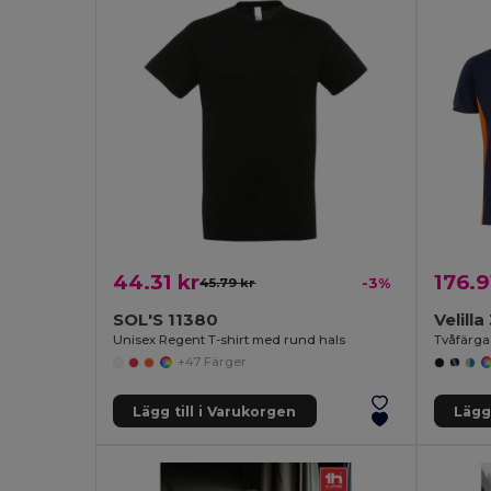
44.31 kr
176.9
45.79 kr
-3%
SOL'S 11380
Velill
Unisex Regent T-shirt med rund hals
+47 Färger
Lägg till i Varukorgen
Lägg 