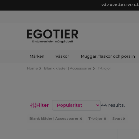
VÅR APP ÄR LIVE! F
Märken
Väskor
Muggar, flaskor och porslin
Home
Blank kläder | Accessoarer
T-tröjor
Sortera efter
Filter
44 results.
Blank kläder | Accessoarer
T-tröjor
Svart