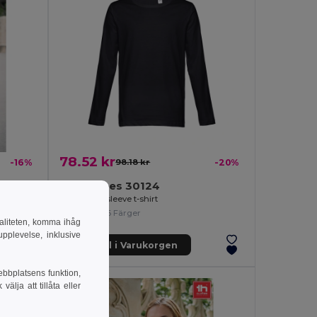
78.52 kr
-16%
98.18 kr
-20%
TH Clothes 30124
Kids short-sleeved 100% cotton piqué polo shirt unisex)
Men's long sleeve t-shirt
+6 Färger
naliteten, komma ihåg
pplevelse, inklusive
Lägg till i Varukorgen
ebbplatsens funktion,
lja att tillåta eller