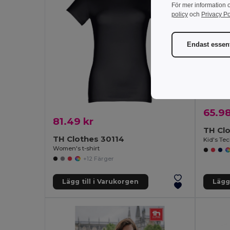
För mer information 
policy
och
Privacy Po
Endast essent
65.98
81.49 kr
TH Cl
TH Clothes 30114
Women's t-shirt
+12 Färger
Lägg till i Varukorgen
Lägg 