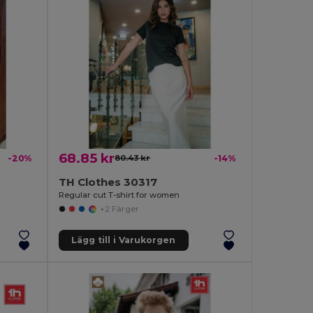
68.85 kr
-20%
80.43 kr
-14%
TH Clothes 30317
Regular cut T-shirt for women
+2 Färger
Lägg till i Varukorgen