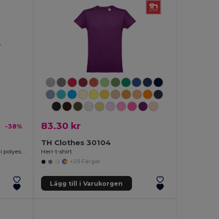
83.30 kr
-38%
TH Clothes 30104
Tvåfärgad teknisk t-shirt i (160g/m²), i polyester (100%)
Herr t-shirt
+29 Färger
Lägg till i Varukorgen