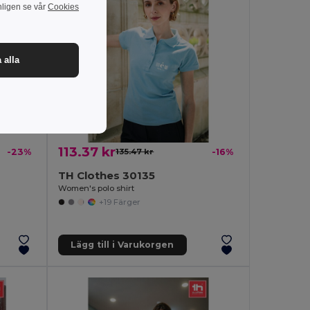
nligen se vår
Cookies
 alla
113.37 kr
-23%
135.47 kr
-16%
TH Clothes 30135
Women's polo shirt
+19 Färger
Lägg till i Varukorgen