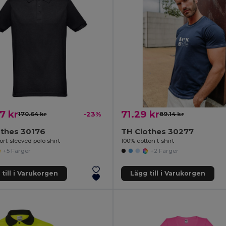
7 kr
71.29 kr
170.64 kr
-23%
89.14 kr
othes 30176
TH Clothes 30277
rt-sleeved polo shirt
100% cotton t-shirt
+5 Färger
+2 Färger
till i Varukorgen
Lägg till i Varukorgen