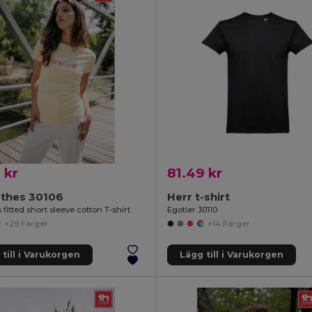
 kr
81.49 kr
othes 30106
Herr t-shirt
itted short sleeve cotton T-shirt
Egotier 30110
+29 Färger
+14 Färger
till i Varukorgen
Lägg till i Varukorgen