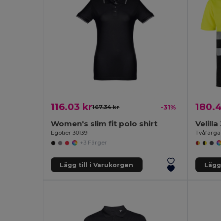
116.03 kr
180.4
167.34 kr
-31%
Women's slim fit polo shirt
Velill
Egotier 30139
+3 Färger
Lägg till i Varukorgen
Lägg 