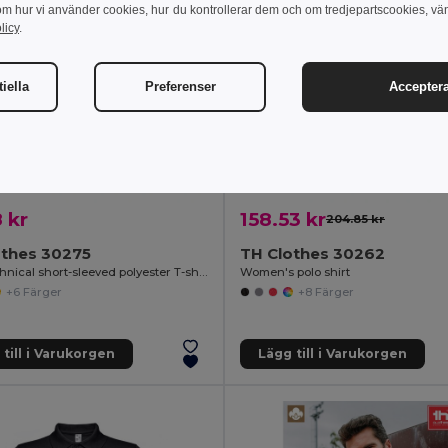
om hur vi använder cookies, hur du kontrollerar dem och om tredjepartscookies, vä
licy
.
iella
Preferenser
Acceptera
 kr
158.53 kr
204.85 kr
othes 30275
TH Clothes 30262
Kid's Technical short-sleeved polyester T-shirt
Women's polo shirt
+6 Färger
+8 Färger
till i Varukorgen
Lägg till i Varukorgen