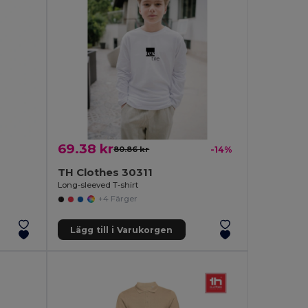
69.38 kr
80.86 kr
-14%
TH Clothes 30311
Long-sleeved T-shirt
+4 Färger
Lägg till i Varukorgen