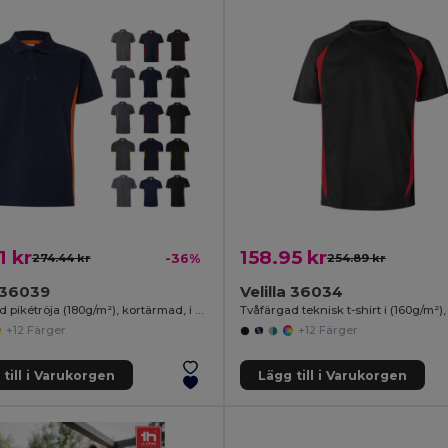
1 kr
158.95 kr
274.44 kr
-36%
254.89 kr
a 36039
Velilla 36034
Tvåfärgad pikétröja (180g/m²), kortärmad, i bomull (60%) och polyester (40%)
+12 Färger
+12 Färger
till i Varukorgen
Lägg till i Varukorgen