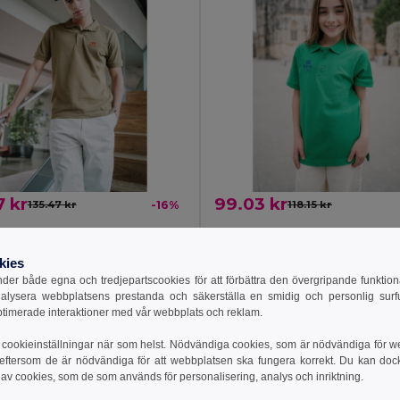
7 kr
99.03 kr
135.47 kr
-16%
118.15 kr
thes 30131
TH Clothes 30173
rt-sleeved cotton polo shirt
kies
+21 Färger
+6 Färger
er både egna och tredjepartscookies för att förbättra den övergripande funktio
nalysera webbplatsens prestanda och säkerställa en smidig och personlig surfu
till i Varukorgen
Lägg till i Varukorgen
ptimerade interaktioner med vår webbplats och reklam.
cookieinställningar när som helst. Nödvändiga cookies, som är nödvändiga för w
 eftersom de är nödvändiga för att webbplatsen ska fungera korrekt. Du kan dock vä
 av cookies, som de som används för personalisering, analys och inriktning.