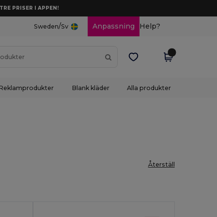
TRE PRISER I APPEN!
/
Anpassning
Help?
Sweden
Sv
Reklamprodukter
Blank kläder
Alla produkter
Återställ