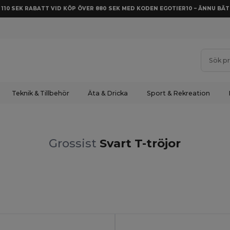
Å 110 SEK RABATT VID KÖP ÖVER 880 SEK MED KODEN EGOTIER10 – ÄNNU BÄT
Teknik & Tillbehör
Äta & Dricka
Sport & Rekreation
Grossist
Svart T-tröjor