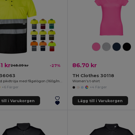
1 kr
86.70 kr
248.09 kr
-27%
a 36063
TH Clothes 30118
Tvåfärgad pikétröja med fågelögon (160g/m²) med korta ärmar, i polyester (100%)
Women's t-shirt
+6 Färger
+4 Färger
till i Varukorgen
Lägg till i Varukorgen