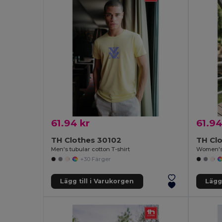
61.94 kr
61.94
TH Clothes 30102
TH Cl
Men's tubular cotton T-shirt
Women's f
+30 Färger
Lägg till i Varukorgen
Lägg 