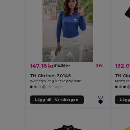
147.16 kr
132.0
212.39 kr
-31%
TH Clothes 30145
TH Cl
Women's long sleeve polo shirt
Men's sho
+5 Färger
Lägg till i Varukorgen
Lägg 