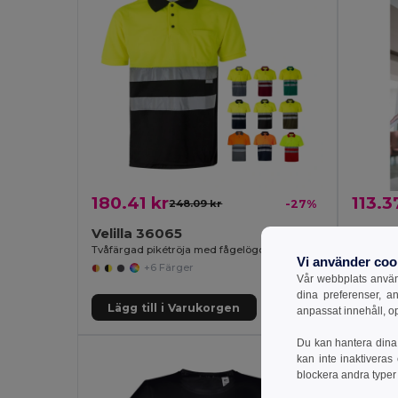
180.41 kr
113.3
248.09 kr
-27%
Velilla 36065
TH Clo
Tvåfärgad pikétröja med fågelögon (160g/m²) med korta ärmar, i polyester (100%)
Men's sho
Vi använder coo
+6 Färger
Vår webbplats använd
dina preferenser, a
Lägg till i Varukorgen
Lägg 
anpassat innehåll, o
Du kan hantera dina 
kan inte inaktiveras
blockera andra typer