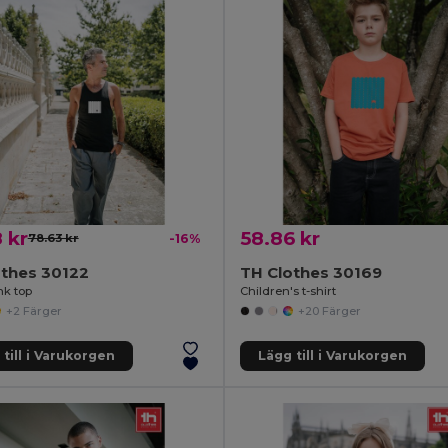
 kr
58.86 kr
78.63 kr
-16%
othes 30122
TH Clothes 30169
nk top
Children's t-shirt
+2 Färger
+20 Färger
till i Varukorgen
Lägg till i Varukorgen