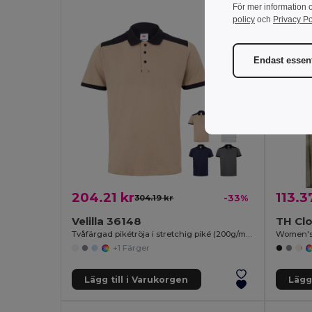
För mer information 
policy
och
Privacy Po
Endast essent
204.21 kr
113.3
304.19 kr
-33%
Velilla 36148
TH Cl
Tvåfärgad pikétröja i stretchig piké (200g/m²) med korta ärmar, i polyester (96%) och elastan (4%)
Women's 
+1 Färger
Lägg till i Varukorgen
Lägg 