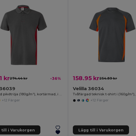
1 kr
158.95 kr
274.44 kr
-36%
254.89 kr
a 36039
Velilla 36034
Tvåfärgad pikétröja (180g/m²), kortärmad, i bomull (60%) och polyester (40%)
+12 Färger
+12 Färger
till i Varukorgen
Lägg till i Varukorgen