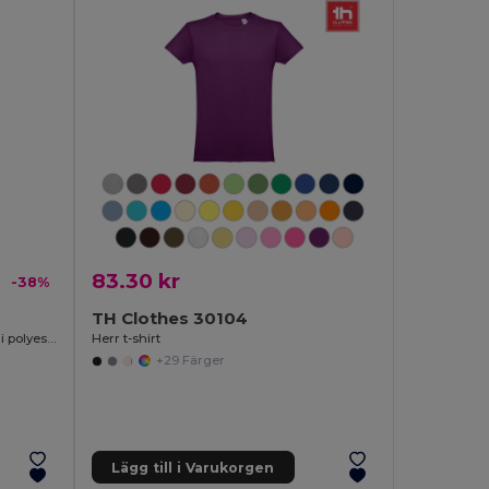
83.30 kr
-38%
TH Clothes 30104
Tvåfärgad teknisk t-shirt i (160g/m²), i polyester (100%)
Herr t-shirt
+29 Färger
Lägg till i Varukorgen