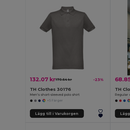
132.07 kr
68.85
170.64 kr
-23%
TH Clothes 30176
TH Cl
Men's short-sleeved polo shirt
Regular 
+5 Färger
Lägg till i Varukorgen
Lägg 