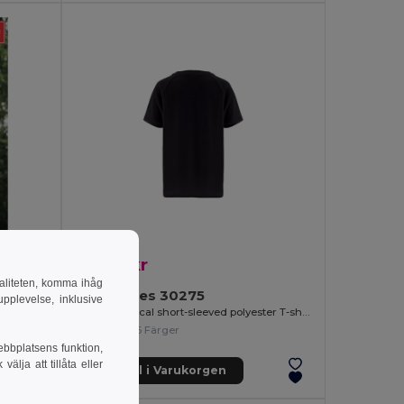
65.98 kr
naliteten, komma ihåg
TH Clothes 30275
pplevelse, inklusive
Kid's Technical short-sleeved polyester T-shirt
+6 Färger
ebbplatsens funktion,
lja att tillåta eller
Lägg till i Varukorgen