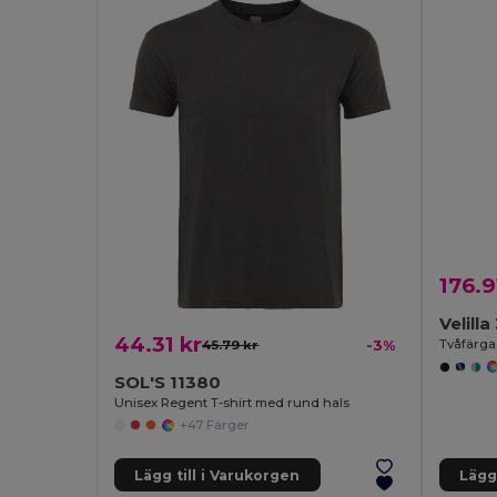
176.9
Velill
44.31 kr
45.79 kr
-3%
SOL'S 11380
Unisex Regent T-shirt med rund hals
+47 Färger
Lägg till i Varukorgen
Lägg 