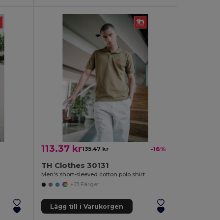
113.37 kr
135.47 kr
-16%
TH Clothes 30131
Men's short-sleeved cotton polo shirt
+21 Färger
Lägg till i Varukorgen