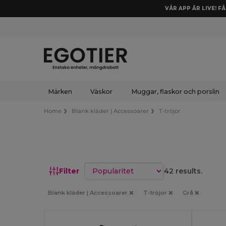
VÅR APP ÄR LIVE! F
Märken
Väskor
Muggar, flaskor och porslin
Home
Blank kläder | Accessoarer
T-tröjor
Sortera efter
Filter
42 results.
Blank kläder | Accessoarer
T-tröjor
Grå