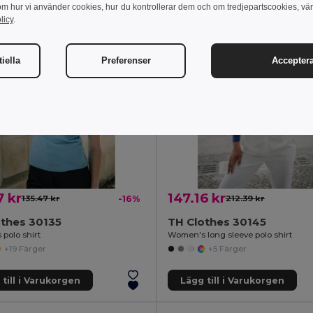
om hur vi använder cookies, hur du kontrollerar dem och om tredjepartscookies, vä
licy
.
iella
Preferenser
Acceptera
7 kr
147.16 kr
135.47 kr
-16%
212.39 kr
othes 30135
TH Clothes 30145
polo shirt
Women's long sleeve polo shirt
+19 Färger
+5 Färger
till i Varukorgen
Lägg till i Varukorgen