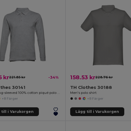
6 kr
158.53 kr
221.85 kr
-34%
228.76 kr
thes 30141
TH Clothes 30188
Men's long-sleeved 100% cotton piqué polo shirt with removable label
Men's polo shirt
+8 Färger
+8 Färger
till i Varukorgen
Lägg till i Varukorgen