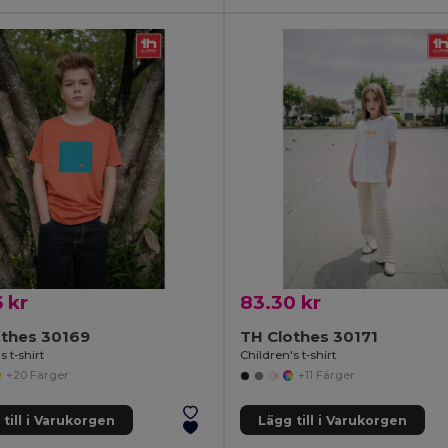
 kr
83.30 kr
othes 30169
TH Clothes 30171
s t-shirt
Children's t-shirt
+20 Färger
+11 Färger
till i Varukorgen
Lägg till i Varukorgen