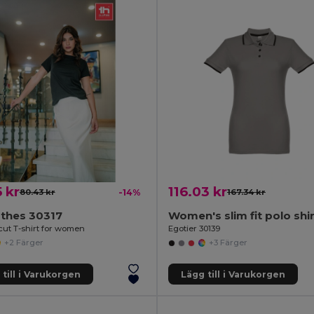
 kr
116.03 kr
80.43 kr
-14%
167.34 kr
othes 30317
Women's slim fit polo shir
cut T-shirt for women
Egotier 30139
+2 Färger
+3 Färger
till i Varukorgen
Lägg till i Varukorgen