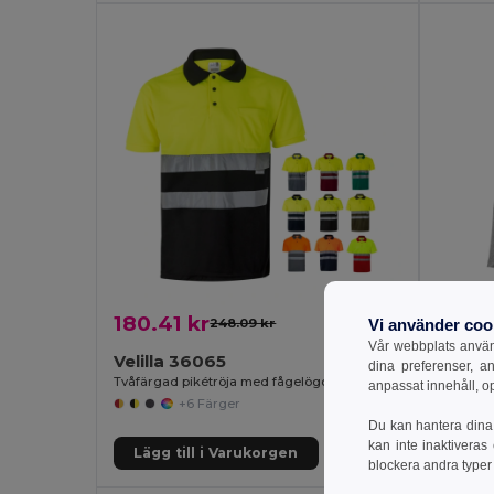
180.41 kr
78.52
Vi använder coo
248.09 kr
-27%
Vår webbplats använd
Velilla 36065
TH Cl
dina preferenser, a
Tvåfärgad pikétröja med fågelögon (160g/m²) med korta ärmar, i polyester (100%)
Men's lon
anpassat innehåll, o
+6 Färger
Du kan hantera dina 
kan inte inaktiveras
Lägg till i Varukorgen
Lägg 
blockera andra typer