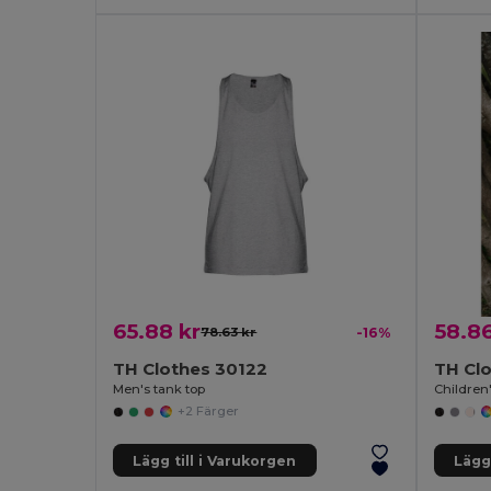
65.88 kr
58.86
78.63 kr
-16%
TH Clothes 30122
TH Cl
Men's tank top
Children'
+2 Färger
Lägg till i Varukorgen
Lägg 