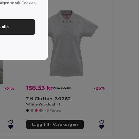
nligen se vår
Cookies
 alla
158.53 kr
-31%
204.85 kr
-23%
TH Clothes 30262
Women's polo shirt
+8 Färger
Lägg till i Varukorgen