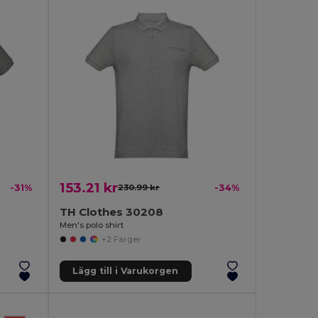
153.21 kr
-31%
230.99 kr
-34%
TH Clothes 30208
Men's polo shirt
+2 Färger
Lägg till i Varukorgen