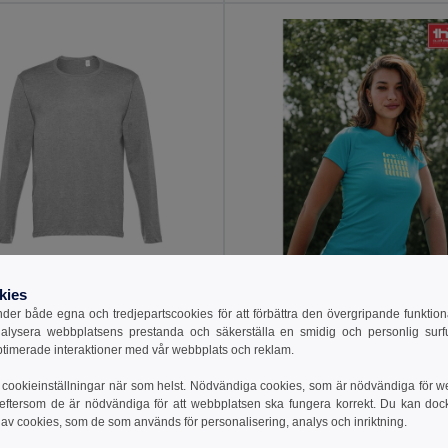
 kr
81.49 kr
kies
98.18 kr
-20%
er både egna och tredjepartscookies för att förbättra den övergripande funktio
othes 30124
TH Clothes 30114
nalysera webbplatsens prestanda och säkerställa en smidig och personlig surfu
g sleeve t-shirt
Women's t-shirt
ptimerade interaktioner med vår webbplats och reklam.
+6 Färger
+12 Färger
cookieinställningar när som helst. Nödvändiga cookies, som är nödvändiga för w
 eftersom de är nödvändiga för att webbplatsen ska fungera korrekt. Du kan dock vä
till i Varukorgen
Lägg till i Varukorgen
 av cookies, som de som används för personalisering, analys och inriktning.