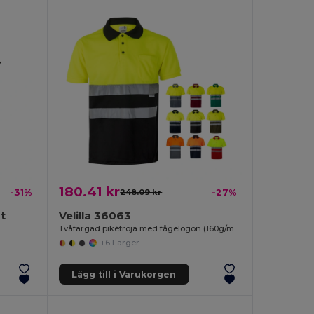
180.41 kr
-31%
248.09 kr
-27%
t
Velilla 36063
Tvåfärgad pikétröja med fågelögon (160g/m²) med korta ärmar, i polyester (100%)
+6 Färger
Lägg till i Varukorgen