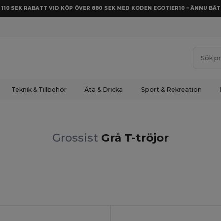
Å 110 SEK RABATT VID KÖP ÖVER 880 SEK MED KODEN EGOTIER10 – ÄNNU BÄT
Teknik & Tillbehör
Äta & Dricka
Sport & Rekreation
Grossist
Grå T-tröjor