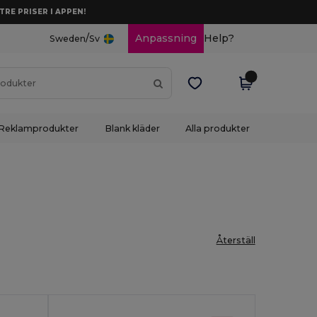
TRE PRISER I APPEN!
/
Anpassning
Help?
Sweden
Sv
Reklamprodukter
Blank kläder
Alla produkter
Återställ