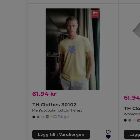
61.94 kr
61.94
TH Clothes 30102
TH Cl
Men's tubular cotton T-shirt
Women's f
+30 Färger
Lägg till i Varukorgen
Lägg 