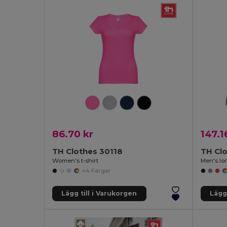
86.70 kr
147.1
TH Clothes 30118
TH Clo
Women's t-shirt
+4 Färger
Lägg till i Varukorgen
Lägg 