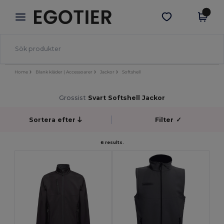
×
Egotier-app
Hämta app
Bättre priser i appen!
Home
Blank kläder | Accessoarer
Jackor
Softshell
Grossist
Svart Softshell Jackor
Sortera efter
Filter
✓
6 results.