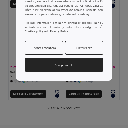
funktion, kan inte inaktiveras eftersom de är nödvändiga för
Lägg till i Varukorgen
Lägg till i Varukorgen
att webbplatsen ska fungera korrekt. Du kan dock välja att
tillåta eller blockera andra typer av cookies, som de som
används för personalisering, analys och inriktning.
För mer information om hur vi använder cookies, hur du
kontrollerar dem och om tredjepartscookies, vänligen se vår
Cookies policy
och
Privacy Policy
.
Endast essentiella
Preferenser
Acceptera alla
275.19 kr
396.95 kr
-33%
-29%
409.91 kr
555.79 kr
Velilla 36136
TH Clothes 30302
Soft shell-väst (280g/m²), med polärt foder, i polyester (94%) och elastan (6%)
Children's jackets
+2 Färger
+2 Färger
Lägg till i Varukorgen
Lägg till i Varukorgen
Visar Alla Produkter.