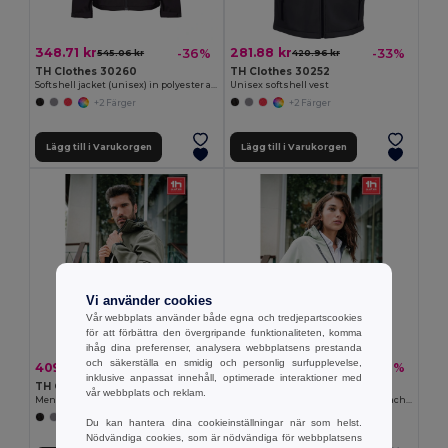
348.71 kr
281.88 kr
-36%
-33%
545.06 kr
420.96 kr
TH Clothes 30260
TH Clothes 30252
Softshell jacket (unisex) in polyester and elastane
Unisex softshell vest
+2 Färger
+2 Färger
Lägg till i Varukorgen
Lägg till i Varukorgen
Vi använder cookies
Vår webbplats använder både egna och tredjepartscookies
för att förbättra den övergripande funktionaliteten, komma
ihåg dina preferenser, analysera webbplatsens prestanda
och säkerställa en smidig och personlig surfupplevelse,
409.91 kr
409.91 kr
-31%
-36%
597.66 kr
640.69 kr
inklusive anpassat innehåll, optimerade interaktioner med
TH Clothes 30180
TH Clothes 30181
vår webbplats och reklam.
Men's softshell jacket with detachable hood and rounded back hem
Women's softshell jacket with detachable hood and rounded back hem
+6 Färger
+6 Färger
Du kan hantera dina cookieinställningar när som helst.
Nödvändiga cookies, som är nödvändiga för webbplatsens