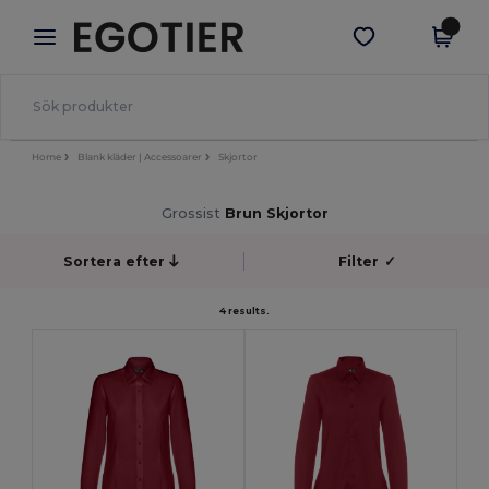
×
Egotier-app
Hämta app
Bättre priser i appen!
Home
Blank kläder | Accessoarer
Skjortor
Grossist
Brun Skjortor
Sortera efter
Filter
✓
4 results.