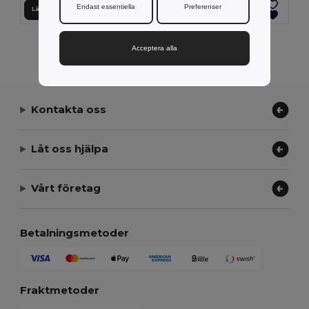
Endast essentiella
Preferenser
Lägg till i Varukorgen
Lägg till i Varukorgen
Visar Alla Produkter.
Acceptera alla
Kontakta oss
Låt oss hjälpa
Vårt företag
Betalningsmetoder
Fraktmetoder