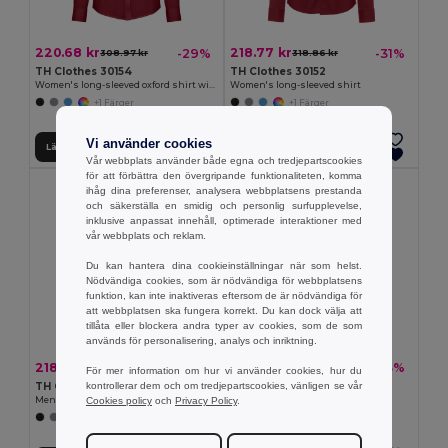
220.68 kr
218.77 kr
-29%
-31%
308.97 kr
318.86 kr
TH Clothes 30154
TH Clothes 30152
Women's long-sleeved oxford shirt with pearl coloured buttons
Women's long-sleeved shirt
+1 Färger
+1 Färger
Vi använder cookies
Lägg till i Varukorgen
Lägg till i Varukorgen
Vår webbplats använder både egna och tredjepartscookies
för att förbättra den övergripande funktionaliteten, komma
ihåg dina preferenser, analysera webbplatsens prestanda
och säkerställa en smidig och personlig surfupplevelse,
inklusive anpassat innehåll, optimerade interaktioner med
vår webbplats och reklam.
Du kan hantera dina cookieinställningar när som helst.
Nödvändiga cookies, som är nödvändiga för webbplatsens
funktion, kan inte inaktiveras eftersom de är nödvändiga för
att webbplatsen ska fungera korrekt. Du kan dock välja att
tillåta eller blockera andra typer av cookies, som de som
används för personalisering, analys och inriktning.
218.77 kr
220.68 kr
-33%
-33%
326.51 kr
329.48 kr
För mer information om hur vi använder cookies, hur du
kontrollerar dem och om tredjepartscookies, vänligen se vår
TH Clothes 30151
TH Clothes 30153
Cookies policy
och
Privacy Policy
.
Men's long-sleeved shirt
Men's long-sleeved oxford shirt
+1 Färger
+1 Färger