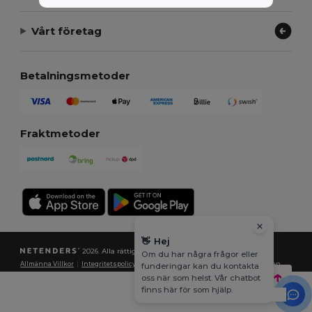
Vårt företag
Betalningsmetoder
Fraktmetoder
👋
Hej
2026. Alla rättigheter förbehållna
Om du har några frågor eller
Allmänna Villkor
|
Integritetspolicy
|
Policy för cookies
|
Karta över webbplatsen
funderingar kan du kontakta
oss när som helst. Vår chatbot
finns här för som hjälp.