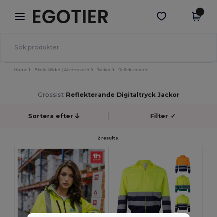
×
Egotier-app
Hämta app
Bättre priser i appen!
Home
Blank kläder | Accessoarer
Jackor
Reflekterande
Grossist
Reflekterande Digitaltryck Jackor
Sortera efter
Filter
✓
2 results.