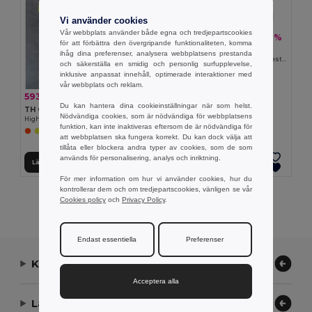
Vi använder cookies
Vår webbplats använder både egna och tredjepartscookies
308.23 kr
-37%
489.71 kr
för att förbättra den övergripande funktionaliteten, komma
Velilla 36020
ihåg dina preferenser, analysera webbplatsens prestanda
Tvåfärgad twilljacka (210g/m²) i polyester (80%) och bomull (20%)
och säkerställa en smidig och personlig surfupplevelse,
inklusive anpassat innehåll, optimerade interaktioner med
vår webbplats och reklam.
593.51 kr
-31%
865.51 kr
Du kan hantera dina cookieinställningar när som helst.
TH Clothes 30182
Nödvändiga cookies, som är nödvändiga för webbplatsens
High-visibility softshell jacket (unisex, class 111)
funktion, kan inte inaktiveras eftersom de är nödvändiga för
att webbplatsen ska fungera korrekt. Du kan dock välja att
tillåta eller blockera andra typer av cookies, som de som
används för personalisering, analys och inriktning.
Lägg till i Varukorgen
Lägg till i Varukorgen
För mer information om hur vi använder cookies, hur du
kontrollerar dem och om tredjepartscookies, vänligen se vår
Visar Alla Produkter.
Cookies policy
och
Privacy Policy
.
Endast essentiella
Preferenser
Kontakta oss
Acceptera alla
Låt oss hjälpa