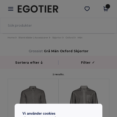
×
Egotier-app
Hämta app
Bättre priser i appen!
Home
Blank kläder | Accessoarer
Skjortor
Oxford
Män
Grossist
Grå Män Oxford Skjortor
Sortera efter
Filter
✓
2 results.
Vi använder cookies