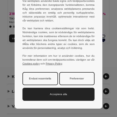
Vår webbplats använder både egna och tredjepartscookies
för att förbättra den övergripande funktionaliteten, komma
ihåg dina preferenser, analysera webbplatsens prestanda
och säkerställa en smidig och personlig surfupplevelse,
218.77 kr
220.68 kr
-33%
-33%
326.51 kr
329.48 kr
inklusive anpassat innehåll, optimerade interaktioner med
TH Clothes 30151
TH Clothes 30153
vår webbplats och reklam.
Men's long-sleeved shirt
Men's long-sleeved oxford shirt
+1 Färger
+1 Färger
Du kan hantera dina cookieinställningar när som helst.
Nödvändiga cookies, som är nödvändiga för webbplatsens
funktion, kan inte inaktiveras eftersom de är nödvändiga för
Lägg till i Varukorgen
Lägg till i Varukorgen
att webbplatsen ska fungera korrekt. Du kan dock välja att
tillåta eller blockera andra typer av cookies, som de som
används för personalisering, analys och inriktning.
Visar Alla Produkter.
För mer information om hur vi använder cookies, hur du
kontrollerar dem och om tredjepartscookies, vänligen se vår
Cookies policy
och
Privacy Policy
.
Kontakta oss
Endast essentiella
Preferenser
Låt oss hjälpa
Acceptera alla
Vårt företag