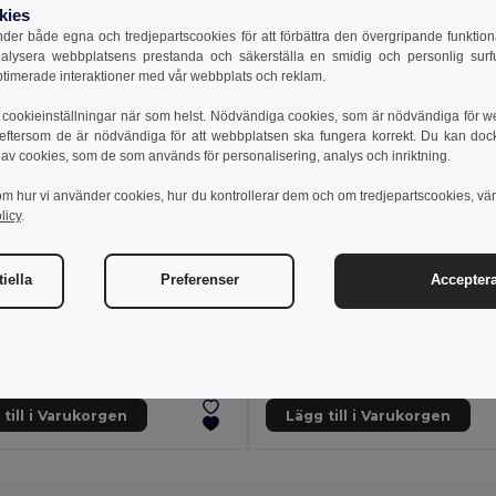
kies
er både egna och tredjepartscookies för att förbättra den övergripande funktio
nalysera webbplatsens prestanda och säkerställa en smidig och personlig surfu
ptimerade interaktioner med vår webbplats och reklam.
cookieinställningar när som helst. Nödvändiga cookies, som är nödvändiga för w
 eftersom de är nödvändiga för att webbplatsen ska fungera korrekt. Du kan dock vä
 av cookies, som de som används för personalisering, analys och inriktning.
om hur vi använder cookies, hur du kontrollerar dem och om tredjepartscookies, vä
licy
.
iella
Preferenser
Acceptera
7 kr
189.02 kr
318.86 kr
-31%
275.72 kr
othes 30152
TH Clothes 30158
long-sleeved shirt
Women's long-sleeved oxford shirt
+1 Färger
till i Varukorgen
Lägg till i Varukorgen