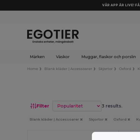
VÅR APP ÄR LIVE! F
Märken
Väskor
Muggar, flaskor och porslin
Home
Blank kläder | Accessoarer
Skjortor
Oxford
K
Sortera efter
Filter
3 results.
Blank kläder | Accessoarer
Skjortor
Oxford
K