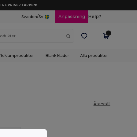
TRE PRISER I APPEN!
/
Anpassning
Help?
Sweden
Sv
Reklamprodukter
Blank kläder
Alla produkter
Återställ