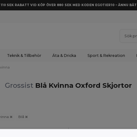
Å 110 SEK RABATT VID KÖP ÖVER 880 SEK MED KODEN EGOTIER10 – ÄNNU BÄT
Teknik & Tillbehör
Äta & Dricka
Sport & Rekreation
vinna
Grossist
Blå Kvinna Oxford Skjortor
vinna
Blå