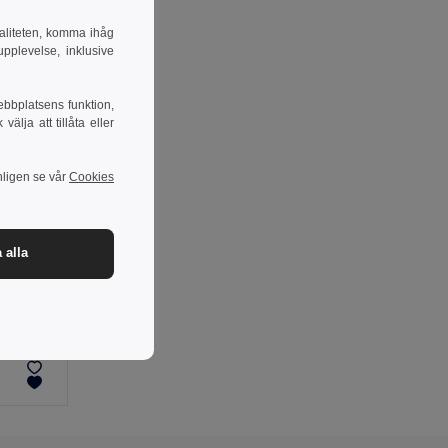
naliteten, komma ihåg
pplevelse, inklusive
ebbplatsens funktion,
lja att tillåta eller
nligen se vår
Cookies
 alla
-31%