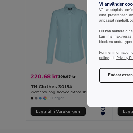
Vi använder coo
Vår webbplats använd
dina preferenser, a
anpassat innehåll, o
Du kan hantera dina 
kan inte inaktiveras
blockera andra typer
För mer information 
policy
och
Privacy Po
Endast essent
220.68 kr
218.7
308.97 kr
-29%
TH Clothes 30154
TH Cl
Women's long-sleeved oxford shirt with pearl coloured buttons
Women's 
+1 Färger
Lägg till i Varukorgen
Lägg 