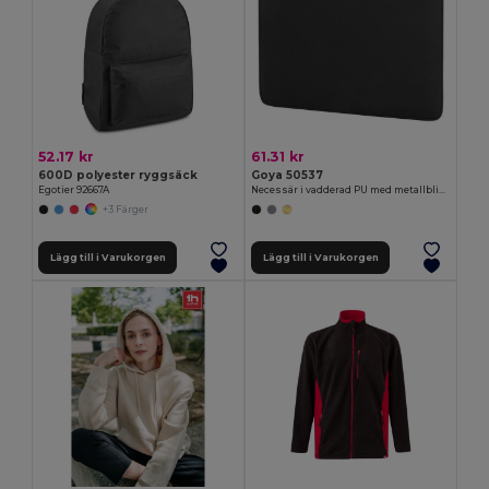
52.17 kr
61.31 kr
600D polyester ryggsäck
Goya 50537
Egotier 92667A
Necessär i vadderad PU med metallblixtlås IN-STYLE
+3 Färger
Lägg till i Varukorgen
Lägg till i Varukorgen