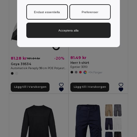
Endast essentiella
Preferenser
Acceptera alla
81.49 kr
81.28 kr
-20%
101.04 kr
Herr t-shirt
Goya 39534
Egotier 30110
Automatisk Paraply 98 cm POE Polyester MIST
+14 Färger
Lägg till i Varukorgen
Lägg till i Varukorgen