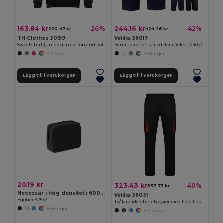
163.84 kr
244.16 kr
-26%
-42%
220.47 kr
424.26 kr
TH Clothes 30159
Velilla 36017
Sweatshirt (unisex) in cotton and polyester
Bermudashorts med flera fickor (240g/m²), i bomull (46%), EME (38%) och polyester (16%)
+13 Färger
+3 Färger
Lägg till i Varukorgen
Lägg till i Varukorgen
20.19 kr
323.43 kr
-40%
537.73 kr
Necessär i hög densitet i 600D polyester
Velilla 36031
Egotier 92537
Tvåfärgade stretchbyxor med flera fickor (240g/m²), i bomull (46%), EME (38%) och polyester (16%)
+3 Färger
+12 Färger