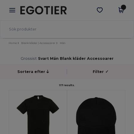
×
Egotier-app
Hämta app
Bättre priser i appen!
Home
Blank kläder | Accessoarer
Män
Grossist
Svart Män Blank kläder Accessoarer
Sortera efter
Filter
✓
117 results.