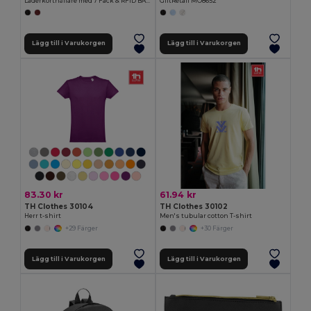
Läderkorthållare med 7 Fack & RFID BANNER
GiftRetail MO8652
Lägg till i Varukorgen
Lägg till i Varukorgen
83.30 kr
61.94 kr
TH Clothes 30104
TH Clothes 30102
Herr t-shirt
Men's tubular cotton T-shirt
+29 Färger
+30 Färger
Lägg till i Varukorgen
Lägg till i Varukorgen