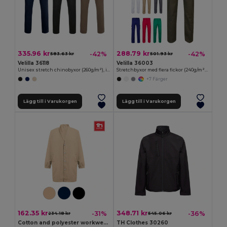
335.96 kr
288.79 kr
-42%
-42%
583.63 kr
501.93 kr
Velilla 36118
Velilla 36003
Unisex stretch chinobyxor (260g/m²), i bomull (98%) och elastan (2%)
Stretchbyxor med flera fickor (240g/m²) i bomull (46%), EME (38%) och polyester (16%)
+7 Färger
Lägg till i Varukorgen
Lägg till i Varukorgen
162.35 kr
348.71 kr
-31%
-36%
234.18 kr
545.06 kr
Cotton and polyester workwear jacket
TH Clothes 30260