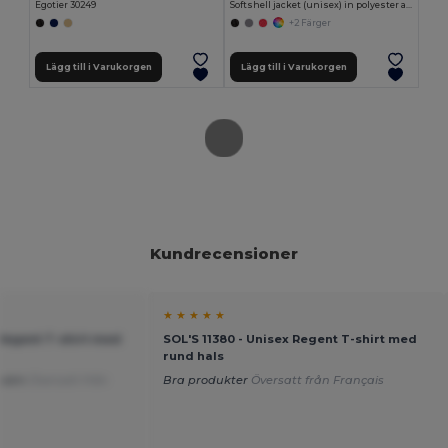
Egotier 30249
Softshell jacket (unisex) in polyester and elastane
+2 Färger
Lägg till i Varukorgen
Lägg till i Varukorgen
Kundrecensioner
★ ★ ★ ★ ★
 Regent T-shirt med
SOL'S 11380 - Unisex Regent T-shirt med
rund hals
ekväm
Översatt från
Bra produkter
Översatt från Français