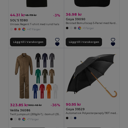
36.98 kr
44.31 kr
-3%
45.79 kr
Goya 39090
SOL'S 11380
Borstad Bomullscap 5-Panel med Kardborre FIRST-CLASS
Unisex Regent T-shirt med rund hals
+1 Färger
+47 Färger
Lägg till i Varukorgen
Lägg till i Varukorgen
90.95 kr
323.85 kr
-36%
502.46 kr
Goya 39529
Velilla 36086
Automatisk Polyesterparaply 190T med Trähandtag CLOUDY
Twill jumpsuit (200g/m²), i bomull (35%) och polyester (65%)
+7 Färger