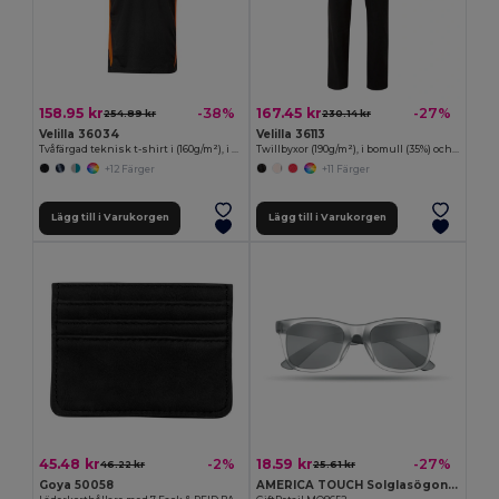
158.95 kr
167.45 kr
-38%
-27%
254.89 kr
230.14 kr
Velilla 36034
Velilla 36113
Tvåfärgad teknisk t-shirt i (160g/m²), i polyester (100%)
Twillbyxor (190g/m²), i bomull (35%) och polyester (65%)
+12 Färger
+11 Färger
Lägg till i Varukorgen
Lägg till i Varukorgen
45.48 kr
18.59 kr
-2%
-27%
46.22 kr
25.61 kr
Goya 50058
AMERICA TOUCH Solglasögon med spegellins