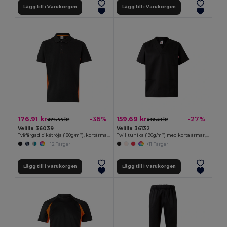
Lägg till i Varukorgen
Lägg till i Varukorgen
176.91 kr
159.69 kr
-36%
-27%
274.44 kr
219.51 kr
Velilla 36039
Velilla 36132
Tvåfärgad pikétröja (180g/m²), kortärmad, i bomull (60%) och polyester (40%)
Twilltunika (190g/m²) med korta ärmar, i polyester (65%) och bomull (35%)
+12 Färger
+11 Färger
Lägg till i Varukorgen
Lägg till i Varukorgen