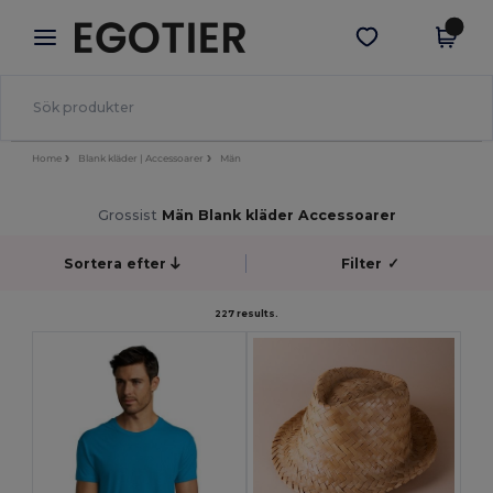
×
Egotier-app
Hämta app
Bättre priser i appen!
Home
Blank kläder | Accessoarer
Män
Grossist
Män Blank kläder Accessoarer
Sortera efter
Filter
✓
227 results.