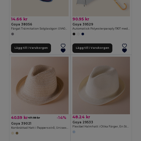
14.66 kr
90.95 kr
Goya 38056
Goya 39529
Färgat Träimitation Solglasögon UV400 Spegellinser TIMBER
Automatisk Polyesterparaply 190T med Trähandtag CLOUDY
Lägg till i Varukorgen
Lägg till i Varukorgen
48.24 kr
40.59 kr
-14%
47.18 kr
Goya 29533
Goya 39021
Flexibel Halmhatt i Olika Färger, En Storlek PANAMA
Kortbrättad Hatt i Pappersstrå, Unisex DOMINICA