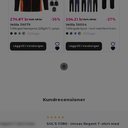
274.87 kr
204.21 kr
-36%
-37%
426.49 kr
324.49 kr
Velilla 36079
Velilla 36004
Tvåfärgad fleecejacka (220g/m²) i polyester (100%)
Tvåfärgade byxor i twill med flera fickor (200g/m²), i bomull (35%) och polyester (65%)
+12 Färger
+12 Färger
Lägg till i Varukorgen
Lägg till i Varukorgen
Kundrecensioner
★ ★ ★ ★ ★
 Regent T-shirt med
SOL'S 11380 - Unisex Regent T-shirt med