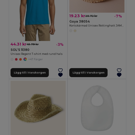
19.23 kr
-7%
20.72 kr
Goya 38054
Kortskärmad Unisex Rottinghatt JAMAICA
44.31 kr
-3%
45.79 kr
SOL'S 11380
Unisex Regent T-shirt med rund hals
+47 Färger
Lägg till i Varukorgen
Lägg till i Varukorgen