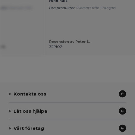
rund hals
ekväm
Översatt från
Bra produkter
Översatt från Français
Recension av Peter L.
e N.
ZEPIOZ
Kontakta oss
Låt oss hjälpa
Vårt företag