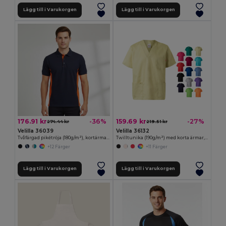
Lägg till i Varukorgen
Lägg till i Varukorgen
176.91 kr
159.69 kr
-36%
-27%
274.44 kr
219.51 kr
Velilla 36039
Velilla 36132
Tvåfärgad pikétröja (180g/m²), kortärmad, i bomull (60%) och polyester (40%)
Twilltunika (190g/m²) med korta ärmar, i polyester (65%) och bomull (35%)
+12 Färger
+11 Färger
Lägg till i Varukorgen
Lägg till i Varukorgen