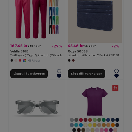
167.45 kr
45.48 kr
-27%
-2%
230.14 kr
46.22 kr
Velilla 36113
Goya 50058
Twillbyxor (190g/m²), i bomull (35%) och polyester (65%)
Läderkorthållare med 7 Fack & RFID BANNER
+11 Färger
Lägg till i Varukorgen
Lägg till i Varukorgen