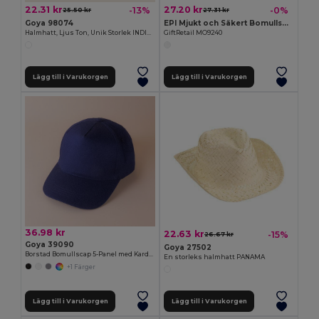
22.31 kr
27.20 kr
-13%
-0%
25.50 kr
27.31 kr
Goya 98074
EPI Mjukt och Säkert BomullsHaklapp för Barn
Halmhatt, Ljus Ton, Unik Storlek INDIANA
GiftRetail MO9240
Lägg till i Varukorgen
Lägg till i Varukorgen
36.98 kr
22.63 kr
-15%
26.67 kr
Goya 39090
Goya 27502
Borstad Bomullscap 5-Panel med Kardborre FIRST-CLASS
En storleks halmhatt PANAMA
+1 Färger
Lägg till i Varukorgen
Lägg till i Varukorgen