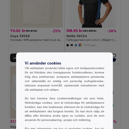
70.02 kr
158.95 kr
-25%
-38%
93.61 kr
254.89 kr
Goya 39069
Velilla 36034
Förkläde i 100% polyester med mjuk känsla SION
Tvåfärgad teknisk t-shirt i (160g/m²), i polyester (100%)
+12 Färger
Lägg till i Varukorgen
Lägg till i Varukorgen
Vi använder cookies
Vår webbplats använder både egna och tredjepartscookies
för att förbättra den övergripande funktionaliteten, komma
ihåg dina preferenser, analysera webbplatsens prestanda
och säkerställa en smidig och personlig surfupplevelse,
inklusive anpassat innehåll, optimerade interaktioner med
vår webbplats och reklam.
Du kan hantera dina cookieinställningar när som helst.
Nödvändiga cookies, som är nödvändiga för webbplatsens
funktion, kan inte inaktiveras eftersom de är nödvändiga för
att webbplatsen ska fungera korrekt. Du kan dock välja att
tillåta eller blockera andra typer av cookies, som de som
används för personalisering, analys och inriktning.
21.99 kr
222.91 kr
-10%
-36%
24.44 kr
345.74 kr
Goya 38040
Velilla 36135
För mer information om hur vi använder cookies, hur du