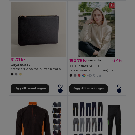
61.31 kr
182.75 kr
-34%
275.40 kr
Goya 50537
TH Clothes 30160
Necessär i vadderad PU med metallblixtlås IN-STYLE
Hooded sweatshirt (unisex) in cotton and polyester
+20 Färger
Lägg till i Varukorgen
Lägg till i Varukorgen