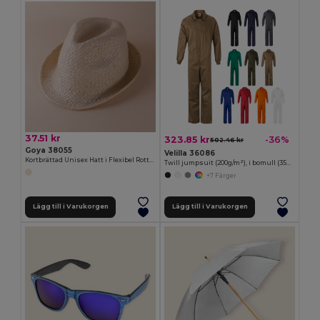
37.51 kr
323.85 kr
-36%
502.46 kr
Goya 38055
Velilla 36086
Kortbrättad Unisex Hatt i Flexibel Rotting MADEIRA
Twill jumpsuit (200g/m²), i bomull (35%) och polyester (65%)
+7 Färger
Lägg till i Varukorgen
Lägg till i Varukorgen