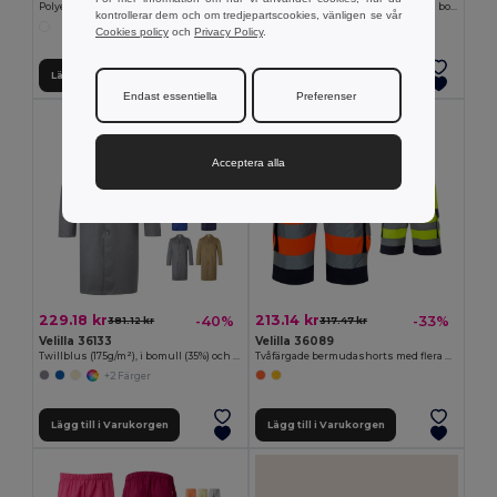
Polyesterstrumpa i en storlek, fullfärg FOOT
Långärmad smock i twill (175g/m²), i bomullstwill (35%) och polyester (65%)
kontrollerar dem och om tredjepartscookies, vänligen se vår
+2 Färger
Cookies policy
och
Privacy Policy
.
Lägg till i Varukorgen
Lägg till i Varukorgen
Endast essentiella
Preferenser
Acceptera alla
229.18 kr
213.14 kr
-40%
-33%
381.12 kr
317.47 kr
Velilla 36133
Velilla 36089
Twillblus (175g/m²), i bomull (35%) och polyester (65%)
Tvåfärgade bermudashorts med flera fickor (210g/m²), i bomull (20%) och polyester (80%)
+2 Färger
Lägg till i Varukorgen
Lägg till i Varukorgen