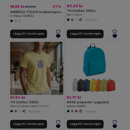
83.30 kr
18.59 kr
-27%
25.61 kr
TH Clothes 30104
AMERICA TOUCH Solglasögon med spegellins
Herr t-shirt
GiftRetail MO8652
+29 Färger
Lägg till i Varukorgen
Lägg till i Varukorgen
61.94 kr
52.17 kr
TH Clothes 30102
600D polyester ryggsäck
Men's tubular cotton T-shirt
Egotier 92667A
+30 Färger
+3 Färger
Lägg till i Varukorgen
Lägg till i Varukorgen