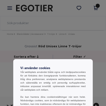
×
Egotier-app
Hämta app
Bättre priser i appen!
Home
Blank kläder | Accessoarer
T-tröjor
Linne
Unisex
Grossist
Röd Unisex Linne T-tröjor
Sortera efter
Filter
✓
No results.
Vi använder cookies
Vår webbplats använder både egna och tredjepartscookies
No results.
för att förbättra den övergripande funktionaliteten, komma
ihåg dina preferenser, analysera webbplatsens prestanda
Visar Alla Produkter.
och säkerställa en smidig och personlig surfupplevelse,
inklusive anpassat innehåll, optimerade interaktioner med
vår webbplats och reklam.
Du kan hantera dina cookieinställningar när som helst.
Nödvändiga cookies, som är nödvändiga för webbplatsens
funktion, kan inte inaktiveras eftersom de är nödvändiga för
Kontakta oss