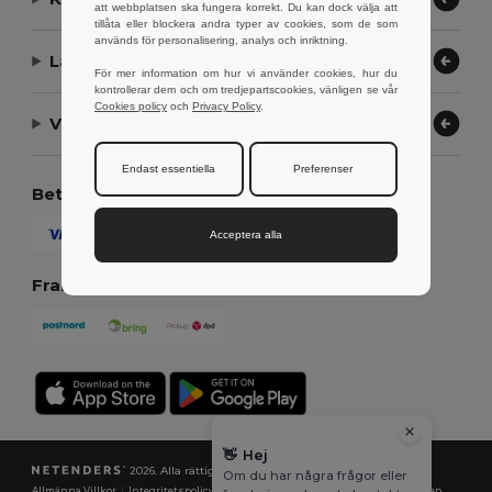
att webbplatsen ska fungera korrekt. Du kan dock välja att
tillåta eller blockera andra typer av cookies, som de som
används för personalisering, analys och inriktning.
Låt oss hjälpa
För mer information om hur vi använder cookies, hur du
kontrollerar dem och om tredjepartscookies, vänligen se vår
Cookies policy
och
Privacy Policy
.
Vårt företag
Endast essentiella
Preferenser
Betalningsmetoder
Acceptera alla
Fraktmetoder
👋
Hej
2026. Alla rättigheter förbehållna
Om du har några frågor eller
Allmänna Villkor
|
Integritetspolicy
|
Policy för cookies
|
Karta över webbplatsen