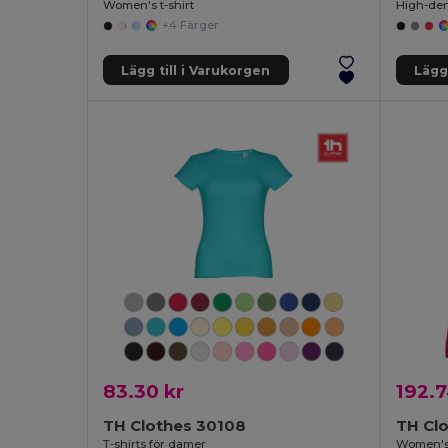
Women's t-shirt
+4 Färger
Lägg till i Varukorgen
Lägg 
83.30 kr
192.7
TH Clothes 30108
TH Cl
T-shirts för damer