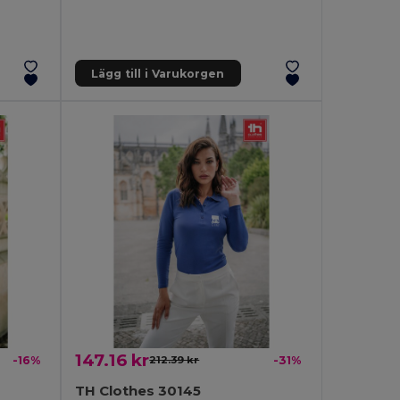
Lägg till i Varukorgen
147.16 kr
-16%
212.39 kr
-31%
TH Clothes 30145