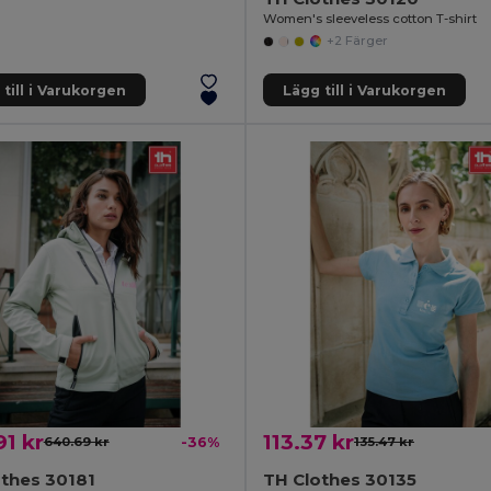
Women's sleeveless cotton T-shirt
+2 Färger
till i Varukorgen
Lägg till i Varukorgen
1 kr
113.37 kr
640.69 kr
-36%
135.47 kr
thes 30181
TH Clothes 30135