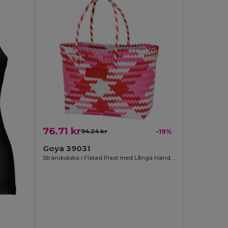
76.71 kr
94.24 kr
-19%
Goya 39031
Strandväska i Flätad Plast med Långa Handtag COAST