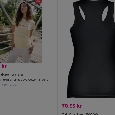
 kr
othes 30106
itted short sleeve cotton T-shirt
+29 Färger
70.55 kr
TH Clothes 30120