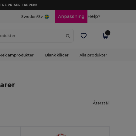
TRE PRISER I APPEN!
/
Anpassning
Help?
Sweden
Sv
Reklamprodukter
Blank kläder
Alla produkter
arer
Återställ