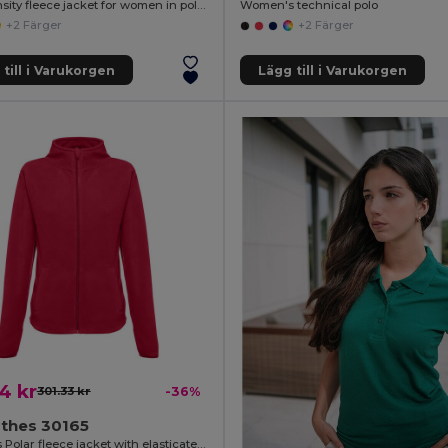
High-density fleece jacket for women in polyester
Women's technical polo
+2 Färger
+2 Färger
till i Varukorgen
Lägg till i Varukorgen
4 kr
301.33 kr
-36%
othes 30165
Women's Polar fleece jacket with elasticated cuffs