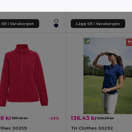
Women's hoodie in cotton and polyester with full zip
Regular cut T-shirt for women
+6 Färger
+2 Färger
till i Varukorgen
Lägg till i Varukorgen
8 kr
136.43 kr
337.45 kr
-29%
205.59 kr
othes 30259
TH Clothes 30292