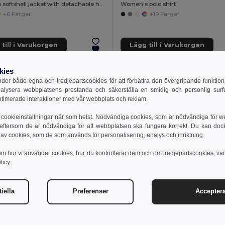
Women's softshell jacket with detachable hood and rounded back hem
Women's polo shirt
+6 Färger
+19 Färger
till i Varukorgen
Lägg till i Varukorgen
kies
er både egna och tredjepartscookies för att förbättra den övergripande funktio
nalysera webbplatsens prestanda och säkerställa en smidig och personlig surfu
ptimerade interaktioner med vår webbplats och reklam.
cookieinställningar när som helst. Nödvändiga cookies, som är nödvändiga för w
 eftersom de är nödvändiga för att webbplatsen ska fungera korrekt. Du kan dock vä
 av cookies, som de som används för personalisering, analys och inriktning.
om hur vi använder cookies, hur du kontrollerar dem och om tredjepartscookies, vä
licy
.
iella
Preferenser
Acceptera
1 kr
68.85 kr
353.71 kr
-36%
80.43 kr
othes 30162
TH Clothes 30317