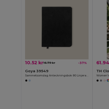
10.52 kr
61.94
16.79 kr
-37%
Goya 39549
TH Cl
Sammetsomslag Anteckningsbok 80 Linjerade Blad VELVET
Women's f