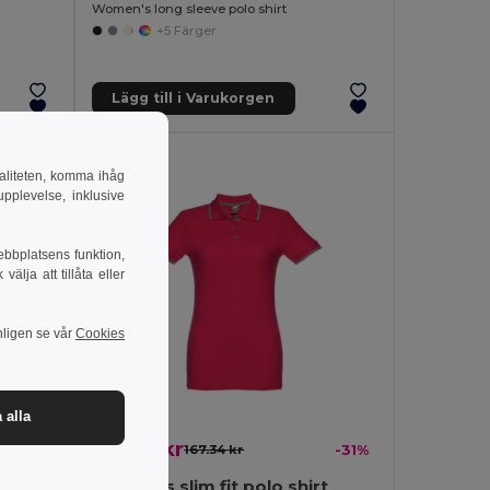
Women's long sleeve polo shirt
+5 Färger
Lägg till i Varukorgen
naliteten, komma ihåg
pplevelse, inklusive
ebbplatsens funktion,
lja att tillåta eller
nligen se vår
Cookies
 alla
116.03 kr
-14%
167.34 kr
-31%
Women's slim fit polo shirt