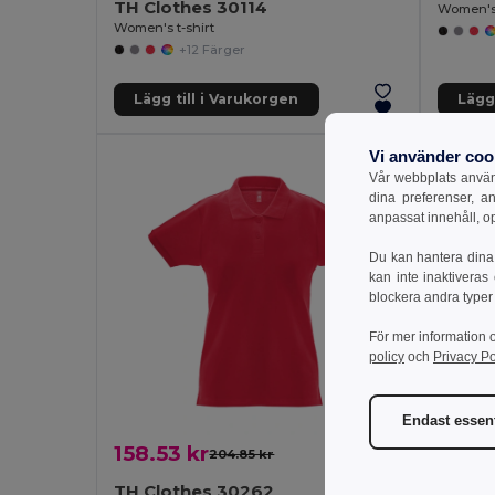
TH Clothes 30114
Women's t-shirt
+12 Färger
Lägg till i Varukorgen
Lägg 
Vi använder coo
Vår webbplats använd
dina preferenser, a
anpassat innehåll, o
Du kan hantera dina 
kan inte inaktiveras
blockera andra typer
För mer information 
policy
och
Privacy Po
Endast essent
158.53 kr
226.2
204.85 kr
-23%
TH Clothes 30262
TH Cl