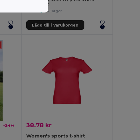
Egotier 30139
+3 Färger
Lägg till i Varukorgen
38.78 kr
-34%
Women's sports t-shirt