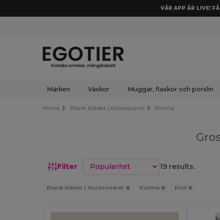
VÅR APP ÄR LIVE! F
Märken
Väskor
Muggar, flaskor och porslin
Home
Blank kläder | Accessoarer
Kvinna
Gros
Sortera efter
Filter
19 results.
Blank kläder | Accessoarer
Kvinna
Röd