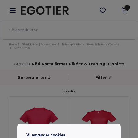
×
Egotier-app
Hämta app
Bättre priser i appen!
Home
Blank kläder | Accessoarer
Träningskläder
Pikéer & Träning-T-shirts
Korta ärmar
Grossist
Röd Korta ärmar Pikéer & Träning-T-shirts
Sortera efter
Filter
✓
2 results.
Vi använder cookies