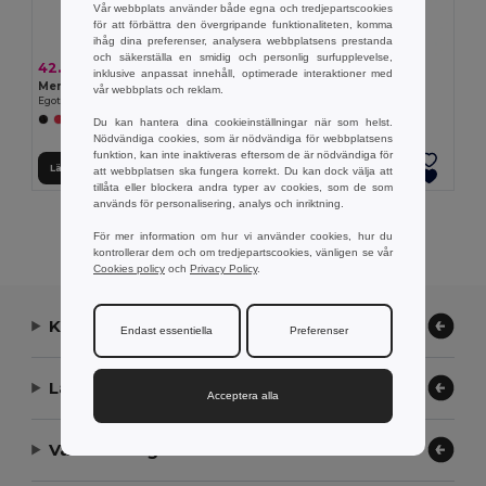
Vår webbplats använder både egna och tredjepartscookies
för att förbättra den övergripande funktionaliteten, komma
ihåg dina preferenser, analysera webbplatsens prestanda
och säkerställa en smidig och personlig surfupplevelse,
42.71 kr
38.78 kr
inklusive anpassat innehåll, optimerade interaktioner med
Men's sports t-shirt
Women's sports t-shirt
vår webbplats och reklam.
Egotier 30127
Egotier 30128
+1 Färger
Du kan hantera dina cookieinställningar när som helst.
Nödvändiga cookies, som är nödvändiga för webbplatsens
funktion, kan inte inaktiveras eftersom de är nödvändiga för
Lägg till i Varukorgen
Lägg till i Varukorgen
att webbplatsen ska fungera korrekt. Du kan dock välja att
tillåta eller blockera andra typer av cookies, som de som
används för personalisering, analys och inriktning.
Visar Alla Produkter.
För mer information om hur vi använder cookies, hur du
kontrollerar dem och om tredjepartscookies, vänligen se vår
Cookies policy
och
Privacy Policy
.
Kontakta oss
Endast essentiella
Preferenser
Låt oss hjälpa
Acceptera alla
Vårt företag