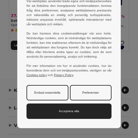
Vår webbplats använder både egna och tredjepartscookies
för att förbättra den övergripande funktionaliteten, komma
ihåg dina preferenser, analysera webbplatsens prestanda
och säkerställa en smidig och personlig surfupplevelse,
37.51 kr
367.52 kr
-42%
638.46 kr
inklusive anpassat innehåll, optimerade interaktioner med
Reflexvästar i 100 % polyester för barn
Velilla 36048
vår webbplats och reklam.
Egotier 98501
Vadderad väst (220g/m²), vändbar och multificka, i polyester (100%), med dragkedja och vändbar avdragare
Du kan hantera dina cookieinställningar när som helst.
Nödvändiga cookies, som är nödvändiga för webbplatsens
funktion, kan inte inaktiveras eftersom de är nödvändiga för
Lägg till i Varukorgen
Lägg till i Varukorgen
att webbplatsen ska fungera korrekt. Du kan dock välja att
tillåta eller blockera andra typer av cookies, som de som
används för personalisering, analys och inriktning.
Visar Alla Produkter.
För mer information om hur vi använder cookies, hur du
kontrollerar dem och om tredjepartscookies, vänligen se vår
Cookies policy
och
Privacy Policy
.
Kontakta oss
Endast essentiella
Preferenser
Låt oss hjälpa
Acceptera alla
Vårt företag