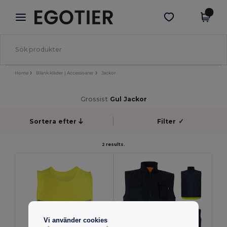
×
Egotier-app
Hämta app
Bättre priser i appen!
Home
Blank kläder | Accessoarer
Jackor
Grossist
Gul Jackor
Sortera efter
Filter
✓
2 results.
Vi använder cookies