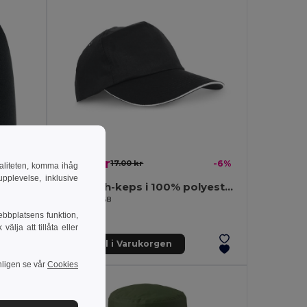
15.94 kr
-18%
17.00 kr
-6%
naliteten, komma ihåg
pplevelse, inklusive
omull
Sandwich-keps i 100% polyester
Egotier 99568
ebbplatsens funktion,
lja att tillåta eller
Lägg till i Varukorgen
nligen se vår
Cookies