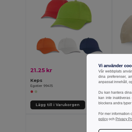
Vi använder coo
21.25 kr
21.57
Vår webbplats använd
dina preferenser, a
Keps
100% 
anpassat innehåll, o
Egotier 99415
Egotier 
Du kan hantera dina 
kan inte inaktiveras
blockera andra typer
Lägg till i Varukorgen
Lägg 
För mer information 
policy
och
Privacy Po
Organi