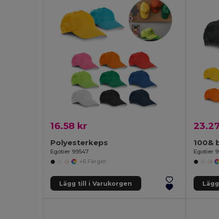
16.58 kr
23.27
Polyesterkeps
100& 
Egotier 99547
Egotier 
+6 Färger
Lägg till i Varukorgen
Lägg 