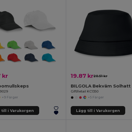
 kr
19.87 kr
20.51 kr
bomullskeps
99029
GiftRetail KC1350
+9 Färger
+5 Färger
till i Varukorgen
Lägg till i Varukorgen