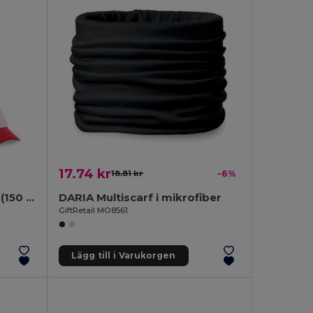
17.74 kr
18.81 kr
-6%
Polyester och mesh keps (150 g/m²)
DARIA Multiscarf i mikrofiber
GiftRetail MO8561
Lägg till i Varukorgen