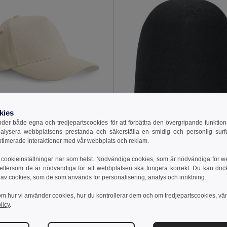
kies
 kr
45.16 kr
55.14 kr
er både egna och tredjepartscookies för att förbättra den övergripande funktio
nalysera webbplatsens prestanda och säkerställa en smidig och personlig surfu
bomulls Keps
LIGHTY Unisex-mössa i b
ptimerade interaktioner med vår webbplats och reklam.
99410
GiftRetail MO6645
+8 Färger
cookieinställningar när som helst. Nödvändiga cookies, som är nödvändiga för w
 eftersom de är nödvändiga för att webbplatsen ska fungera korrekt. Du kan dock vä
 av cookies, som de som används för personalisering, analys och inriktning.
till i Varukorgen
Lägg till i Varukorgen
om hur vi använder cookies, hur du kontrollerar dem och om tredjepartscookies, vä
licy
.
c Cotton