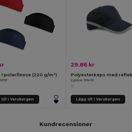
kr
29.86 kr
i polarfleece (220 g/m²)
99018
Egotier 99418
till i Varukorgen
Lägg till i Varukorgen
Kundrecensioner