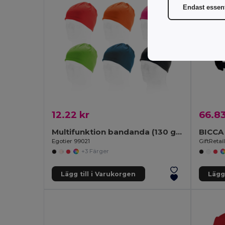
Endast essent
12.22 kr
66.83
Multifunktion bandanda (130 g/m²)
Egotier 99021
GiftReta
+3 Färger
Lägg till i Varukorgen
Lägg 