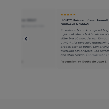
★ ★
★ ★ ★ ★ ★
terkeps - Egotier 99547
LIGHTY Unisex-mössa i bomull 
GiftRetail MO6645
luta för pengarna
Översatt från
is
En mössa i bomull av mycket hög k
mjuk, bekväm och skön att ha på 
sitter bra på huvudet och lämpar
utmärkt för personlig anpassnin
broderi eller en patch. Den är sny
tillverkad och prisvärd. Jag rek
den utan tvekan.
Översatt från F
ion av Guest U.
Recension av Goûts de Luxe 3.