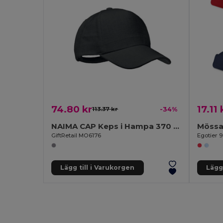
74.80 kr
17.11 
113.37 kr
-34%
NAIMA CAP Keps i Hampa 370 gr/m²
Mössa 
GiftRetail MO6176
Egotier 
Lägg till i Varukorgen
Lägg 