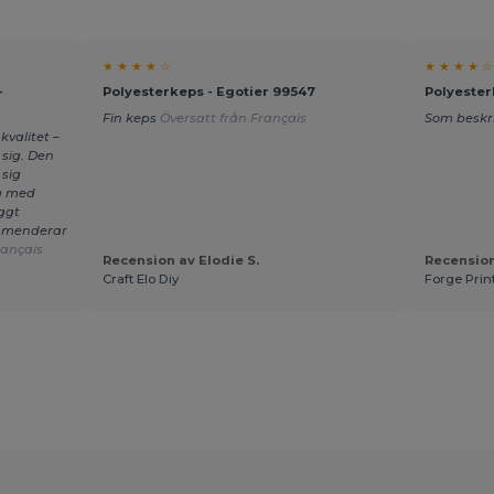
★ ★ ★ ★ ☆
★ ★ ★ ★ ☆
-
Polyesterkeps - Egotier 99547
Polyester
Fin keps
Översatt från Français
Som beskr
valitet –
sig. Den
 sig
g med
ggt
ommenderar
rançais
Recension av Elodie S.
Recension
Craft Elo Diy
Forge Prin