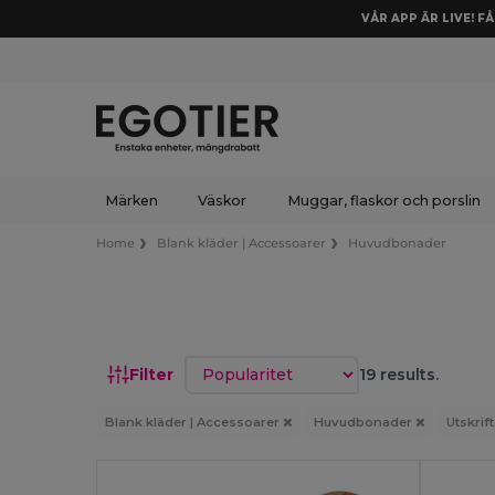
VÅR APP ÄR LIVE! F
Märken
Väskor
Muggar, flaskor och porslin
Home
Blank kläder | Accessoarer
Huvudbonader
Sortera efter
Filter
19 results.
Blank kläder | Accessoarer
Huvudbonader
Utskrif