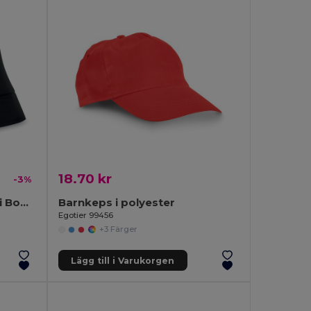
18.70 kr
-3%
BILGOLA Bekväm Solhatt i Bomull för Sommar
Barnkeps i polyester
Egotier 99456
+3 Färger
Lägg till i Varukorgen