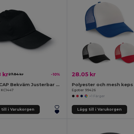
 kr
28.05 kr
27.84 kr
-10%
GLOP CAP Bekväm Justerbar Baseballkeps i Bomullstwill
l KC1447
Egotier 99426
+1 Färger
till i Varukorgen
Lägg till i Varukorgen