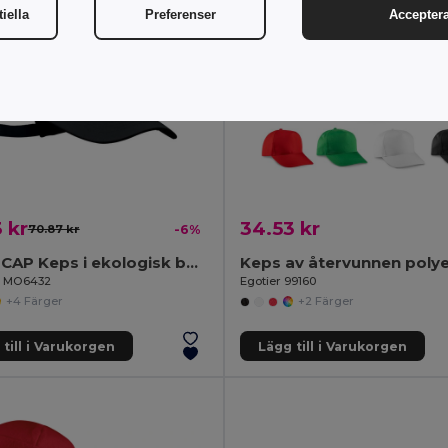
iella
Preferenser
Acceptera
 kr
34.53 kr
70.87 kr
-6%
BICCA CAP Keps i ekologisk bomull
il MO6432
Egotier 99160
+4 Färger
+2 Färger
till i Varukorgen
Lägg till i Varukorgen