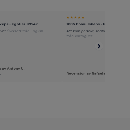
★ ★ ★ ★ ★
keps - Egotier 99547
100& bomullskeps - Egotier 99029
ivet
Översatt från English
Allt kom perfekt, snabb leverans
Öve
från Português
 av Antony U.
t
Recension av Rafaela Diias D.