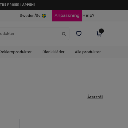
TRE PRISER I APPEN!
/
Anpassning
Help?
Sweden
Sv
Reklamprodukter
Blank kläder
Alla produkter
Återställ