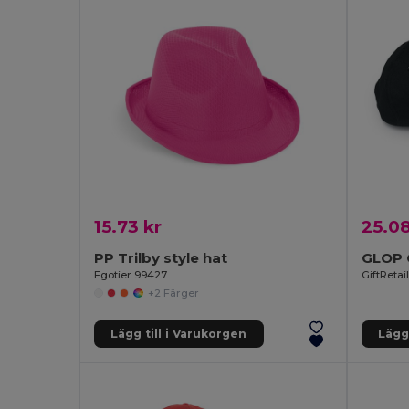
15.73 kr
25.08
PP Trilby style hat
Egotier 99427
GiftRetai
+2 Färger
Lägg till i Varukorgen
Lägg 