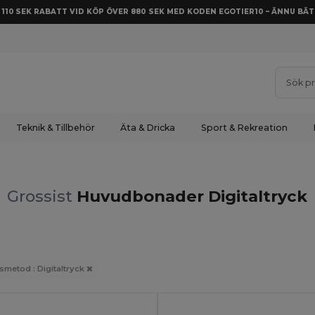
Å 110 SEK RABATT VID KÖP ÖVER 880 SEK MED KODEN EGOTIER10 – ÄNNU BÄT
Teknik & Tillbehör
Äta & Dricka
Sport & Rekreation
Grossist
Huvudbonader Digitaltryck
tsmetod : Digitaltryck