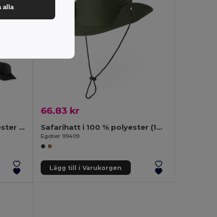
 alla
66.83 kr
Keps av återvunnen polyester (100 % rPET)
Safarihatt i 100 % polyester (160 g/m²)
Egotier 99409
Lägg till i Varukorgen