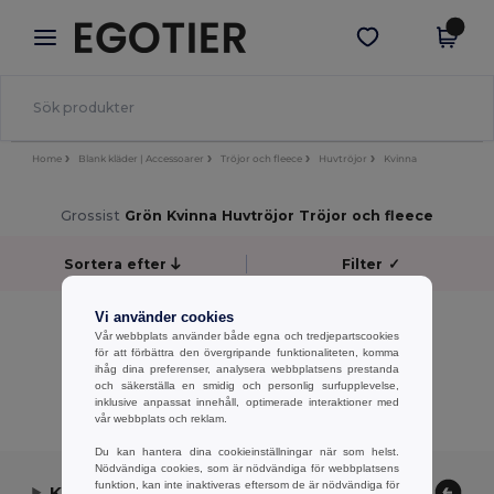
×
Egotier-app
Hämta app
Bättre priser i appen!
Home
Blank kläder | Accessoarer
Tröjor och fleece
Huvtröjor
Kvinna
Grossist
Grön Kvinna Huvtröjor Tröjor och fleece
Sortera efter
Filter
✓
No results.
Vi använder cookies
Vår webbplats använder både egna och tredjepartscookies
No results.
för att förbättra den övergripande funktionaliteten, komma
ihåg dina preferenser, analysera webbplatsens prestanda
Visar Alla Produkter.
och säkerställa en smidig och personlig surfupplevelse,
inklusive anpassat innehåll, optimerade interaktioner med
vår webbplats och reklam.
Du kan hantera dina cookieinställningar när som helst.
Nödvändiga cookies, som är nödvändiga för webbplatsens
funktion, kan inte inaktiveras eftersom de är nödvändiga för
Kontakta oss