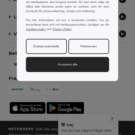
att webbplatsen ska fungera korrekt. Du kan dock välja att
tillåta eller blockera andra typer av cookies, som de som
används för personalisering, analys och inriktning.
Låt oss hjälpa
För mer information om hur vi använder cookies, hur du
kontrollerar dem och om tredjepartscookies, vänligen se vår
Cookies policy
och
Privacy Policy
.
Vårt företag
Endast essentiella
Preferenser
Betalningsmetoder
Acceptera alla
Fraktmetoder
👋
Hej
2026. Alla rättigheter förbehållna
Om du har några frågor eller
Allmänna Villkor
|
Integritetspolicy
|
Policy för cookies
|
Karta över webbplatsen