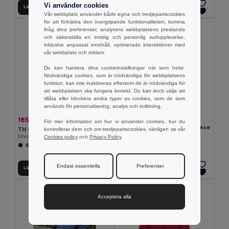
Vi använder cookies
Lägg till i Varukorgen
Lägg till i Varukorgen
Vår webbplats använder både egna och tredjepartscookies
för att förbättra den övergripande funktionaliteten, komma
ihåg dina preferenser, analysera webbplatsens prestanda
och säkerställa en smidig och personlig surfupplevelse,
inklusive anpassat innehåll, optimerade interaktioner med
vår webbplats och reklam.
Du kan hantera dina cookieinställningar när som helst.
Nödvändiga cookies, som är nödvändiga för webbplatsens
funktion, kan inte inaktiveras eftersom de är nödvändiga för
att webbplatsen ska fungera korrekt. Du kan dock välja att
tillåta eller blockera andra typer av cookies, som de som
används för personalisering, analys och inriktning.
209.10 kr
185.41 kr
-39%
302.81 kr
För mer information om hur vi använder cookies, hur du
COSTA Picknickfilt i polarfleece
kontrollerar dem och om tredjepartscookies, vänligen se vår
TH Clothes 30166
GiftRetail MO2978
Cookies policy
och
Privacy Policy
.
Unisex polar fleece
+2 Färger
Endast essentiella
Preferenser
Lägg till i Varukorgen
Lägg till i Varukorgen
Acceptera alla