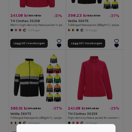
241.08 kr
398.23 kr
-31%
-37%
351.48 kr
632.61 kr
TH Clothes 30258
Velilla 36075
Men's high-density fleece jacket in polyester
Tvåfärgad fleecejacka (280g/m²), i polyester (100%)
+2 Färger
+6 Färger
Lägg till i Varukorgen
Lägg till i Varukorgen
385.16 kr
241.08 kr
-37%
-29%
611.68 kr
337.45 kr
Velilla 36073
TH Clothes 30259
Tvåfärgad fleecejacka (280g/m²), i polyester (100%)
High-density fleece jacket for women in polyester
+6 Färger
+2 Färger