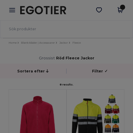
×
Egotier-app
Hämta app
Bättre priser i appen!
Home
Blank kläder | Accessoarer
Jackor
Fleece
Grossist
Röd Fleece Jackor
Sortera efter
Filter
✓
8 results.