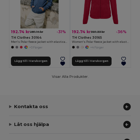
192.74 kr
192.74 kr
-31%
-36%
281.14 kr
301.33 kr
TH Clothes 30164
TH Clothes 30165
Men's Polar fleece jacket with elasticated cuffs
Women's Polar fleece jacket with elasticated cuffs
+3 Färger
+4 Färger
Lägg till i Varukorgen
Lägg till i Varukorgen
Visar Alla Produkter.
Kontakta oss
Låt oss hjälpa